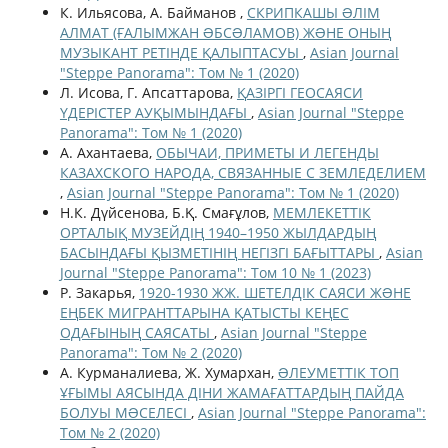
К. Ильясова, А. Байманов ,
СКРИПКАШЫ ƏЛІМ
АЛМАТ (ҒАЛЫМЖАН ƏБСƏЛАМОВ) ЖƏНЕ ОНЫҢ
МУЗЫКАНТ РЕТІНДЕ ҚАЛЫПТАСУЫ
,
Asian Journal
"Steppe Panorama": Том № 1 (2020)
Л. Исова, Г. Апсаттарова,
ҚАЗІРГІ ГЕОСАЯСИ
ҮДЕРІСТЕР АУҚЫМЫНДАҒЫ
,
Asian Journal "Steppe
Panorama": Том № 1 (2020)
А. Ахантаева,
ОБЫЧАИ, ПРИМЕТЫ И ЛЕГЕНДЫ
КАЗАХСКОГО НАРОДА, СВЯЗАННЫЕ С ЗЕМЛЕДЕЛИЕМ
,
Asian Journal "Steppe Panorama": Том № 1 (2020)
Н.К. Дүйсенова, Б.Қ. Смағұлов,
МЕМЛЕКЕТТІК
ОРТАЛЫҚ МУЗЕЙДІҢ 1940–1950 ЖЫЛДАРДЫҢ
БАСЫНДАҒЫ ҚЫЗМЕТІНІҢ НЕГІЗГІ БАҒЫТТАРЫ
,
Asian
Journal "Steppe Panorama": Том 10 № 1 (2023)
Р. Закарья,
1920-1930 ЖЖ. ШЕТЕЛДІК САЯСИ ЖƏНЕ
ЕҢБЕК МИГРАНТТАРЫНА ҚАТЫСТЫ КЕҢЕС
ОДАҒЫНЫҢ САЯСАТЫ
,
Asian Journal "Steppe
Panorama": Том № 2 (2020)
А. Курманалиева, Ж. Хумархан,
ƏЛЕУМЕТТІК ТОП
ҰҒЫМЫ АЯСЫНДА ДІНИ ЖАМАҒАТТАРДЫҢ ПАЙДА
БОЛУЫ МƏСЕЛЕСІ
,
Asian Journal "Steppe Panorama":
Том № 2 (2020)