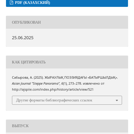
PDF (КАЗАХСКИЙ)
ОПУБЛИКОВАН
25.06.2025
КАК ЦИТИРОВАТЬ
Сабырова, А. (2025). ЖЫРАУЛЫҚ ПОЭЗИЯДАҒЫ «БАТЫРШЫЛДЫҚ».
Asian Journal "Steppe Panorama"
,
6
(1), 273–278. извлечено от
http://ajspiie.com/index.php/history/article/view/521
Другие форматы библиографических ссылок
ВЫПУСК