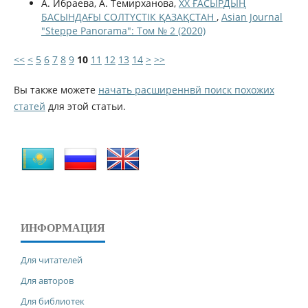
А. Ибраева, А. Темирханова,
ХХ ҒАСЫРДЫҢ
БАСЫНДАҒЫ СОЛТҮСТІК ҚАЗАҚСТАН
,
Asian Journal
"Steppe Panorama": Том № 2 (2020)
<<
<
5
6
7
8
9
10
11
12
13
14
>
>>
Вы также можете
начать расширеннвй поиск похожих
статей
для этой статьи.
ИНФОРМАЦИЯ
Для читателей
Для авторов
Для библиотек