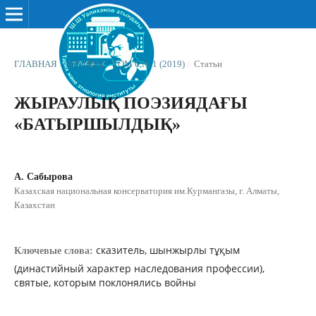
ГЛАВНАЯ
/
АРХИВЫ
/
ТОМ 6 № 1 (2019)
/
Статьи
ЖЫРАУЛЫҚ ПОЭЗИЯДАҒЫ
«БАТЫРШЫЛДЫҚ»
А. Сабырова
Казахская национальная консерватория им.Курмангазы, г. Алматы,
Казахстан
сказитель, шынжырлы тұқым
Ключевые слова:
(династийный характер наследования профессии),
святые, которым поклонялись войны