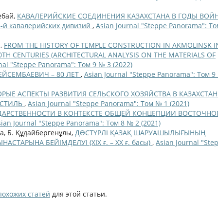
ебай,
КАВАЛЕРИЙСКИЕ СОЕДИНЕНИЯ КАЗАХСТАНА В ГОДЫ ВОЙ
05-й кавалерийских дивизий
,
Asian Journal "Steppe Panorama": Т
a,
FROM THE HISTORY OF TEMPLE CONSTRUCTION IN AKMOLINSK I
20TH CENTURIES (ARCHITECTURAL ANALYSIS ON THE MATERIALS OF
nal "Steppe Panorama": Том 9 № 3 (2022)
ЙСЕМБАЕВИЧ – 80 ЛЕТ
,
Asian Journal "Steppe Panorama": Том 9
РЫЕ АСПЕКТЫ РАЗВИТИЯ СЕЛЬСКОГО ХОЗЯЙСТВА В КАЗАХСТАН
 СТИЛЬ
,
Asian Journal "Steppe Panorama": Том № 1 (2021)
УДАРСТВЕННОСТИ В КОНТЕКСТЕ ОБЩЕЙ КОНЦЕПЦИИ ВОСТОЧНО
sian Journal "Steppe Panorama": Том 8 № 2 (2021)
а, Б. Құдайбергенұлы,
ДƏСТҮРЛІ ҚАЗАҚ ШАРУАШЫЛЫҒЫНЫҢ
СТАРЫНА БЕЙІМДЕЛУІ (ХІХ ғ. – ХХ ғ. басы)
,
Asian Journal "Ste
похожих статей
для этой статьи.