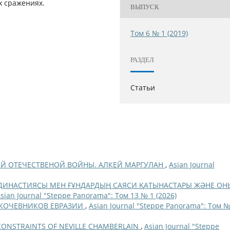
х сражениях.
ВЫПУСК
Том 6 № 1 (2019)
РАЗДЕЛ
Статьи
ОЙ ОТЕЧЕСТВЕНОЙ ВОЙНЫ. АЛКЕЙ МАРГУЛАН
,
Asian Journal
ДИНАСТИЯСЫ МЕН ҒҰНДАРДЫҢ САЯСИ ҚАТЫНАСТАРЫ ЖӘНЕ ОН
sian Journal "Steppe Panorama": Том 13 № 1 (2026)
КОЧЕВНИКОВ ЕВРАЗИИ
,
Asian Journal "Steppe Panorama": Том №
CONSTRAINTS OF NEVILLE CHAMBERLAIN
,
Asian Journal "Steppe