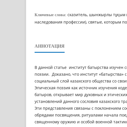
сказитель, шынжырлы тұқым 
Ключевые слова:
наследования профессии), святые, которым п
АННОТАЦИЯ
В данной статье институт батырства изучен 
поэзии. Доказано, что институт «батырства» 
социальный слой казахского общества со сво
Эпическая поэзия как источник изучения коде
батыров, открывает мир духовных и этически
установлений данного сословия казахского т
Эти представления связаны с поклонением с
обрядами посвящения, ритуалами начала пое
священному оружию и особой военной тактик