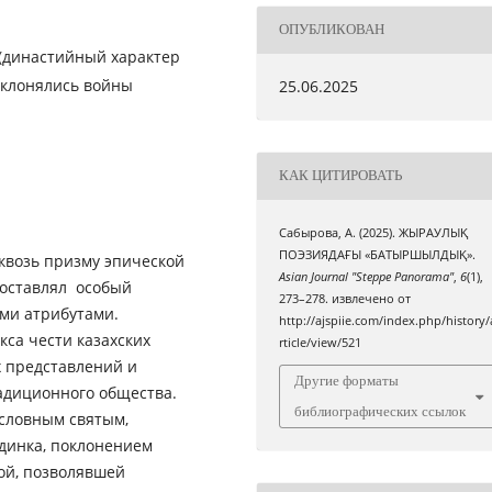
ОПУБЛИКОВАН
(династийный характер
оклонялись войны
25.06.2025
КАК ЦИТИРОВАТЬ
Сабырова, А. (2025). ЖЫРАУЛЫҚ
ПОЭЗИЯДАҒЫ «БАТЫРШЫЛДЫҚ».
сквозь призму эпической
Asian Journal "Steppe Panorama"
,
6
(1),
составлял особый
273–278. извлечено от
ими атрибутами.
http://ajspiie.com/index.php/history/
кса чести казахских
rticle/view/521
х представлений и
Другие форматы
радиционного общества.
библиографических ссылок
ословным святым,
динка, поклонением
ой, позволявшей