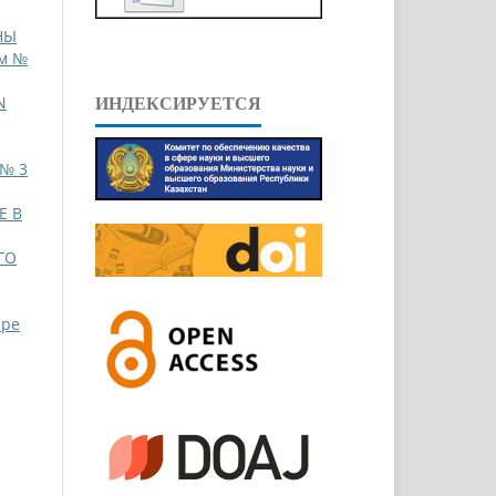
НЫ
ом №
N
ИНДЕКСИРУЕТСЯ
 № 3
Е В
ГО
ppe