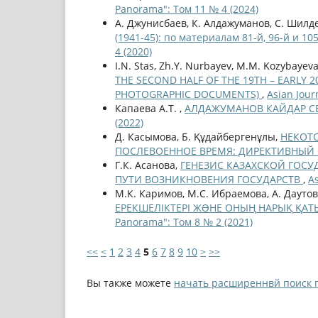
Panorama": Том 11 № 4 (2024)
А. Джунисбаев, К. Алдажуманов, С. Шилд
(1941-45): по материалам 81-й, 96-й и 1
4 (2020)
I.N. Stas, Zh.Y. Nurbayev, M.M. Kozybayev
THE SECOND HALF OF THE 19TH – EARLY 
PHOTOGRAPHIC DOCUMENTS)
,
Asian Jour
Капаева А.Т. ,
АЛДАЖУМАНОВ КАЙДАР СЕ
(2022)
Д. Касымова, Б. Құдайбергенұлы,
НЕКОТО
ПОСЛЕВОЕННОЕ ВРЕМЯ: ДИРЕКТИВНЫЙ
Г.К. Асанова,
ГЕНЕЗИС КАЗАХСКОЙ ГОС
ПУТИ ВОЗНИКНОВЕНИЯ ГОСУДАРСТВ
,
A
М.К. Каримов, М.С. Ибраемова, А. Даутов
ЕРЕКШЕЛІКТЕРІ ЖƏНЕ ОНЫҢ НАРЫҚ ҚАТЫНА
Panorama": Том 8 № 2 (2021)
<<
<
1
2
3
4
5
6
7
8
9
10
>
>>
Вы также можете
начать расширеннвй поиск 