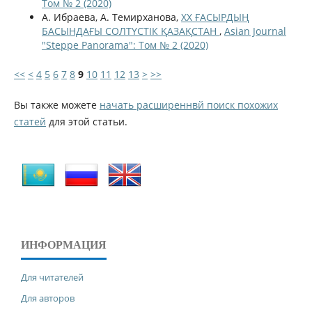
Том № 2 (2020)
А. Ибраева, А. Темирханова,
ХХ ҒАСЫРДЫҢ
БАСЫНДАҒЫ СОЛТҮСТІК ҚАЗАҚСТАН
,
Asian Journal
"Steppe Panorama": Том № 2 (2020)
<<
<
4
5
6
7
8
9
10
11
12
13
>
>>
Вы также можете
начать расширеннвй поиск похожих
статей
для этой статьи.
ИНФОРМАЦИЯ
Для читателей
Для авторов