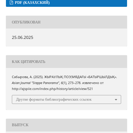
PDF (КАЗАХСКИЙ)
ОПУБЛИКОВАН
25.06.2025
КАК ЦИТИРОВАТЬ
Сабырова, А. (2025). ЖЫРАУЛЫҚ ПОЭЗИЯДАҒЫ «БАТЫРШЫЛДЫҚ».
Asian Journal "Steppe Panorama"
,
6
(1), 273–278. извлечено от
http://ajspiie.com/index.php/history/article/view/521
Другие форматы библиографических ссылок
ВЫПУСК