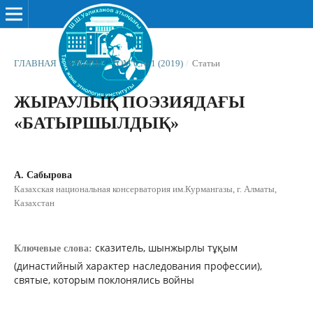
ГЛАВНАЯ
/
АРХИВЫ
/
ТОМ 6 № 1 (2019)
/
Статьи
ЖЫРАУЛЫҚ ПОЭЗИЯДАҒЫ
«БАТЫРШЫЛДЫҚ»
А. Сабырова
Казахская национальная консерватория им.Курмангазы, г. Алматы,
Казахстан
сказитель, шынжырлы тұқым
Ключевые слова:
(династийный характер наследования профессии),
святые, которым поклонялись войны