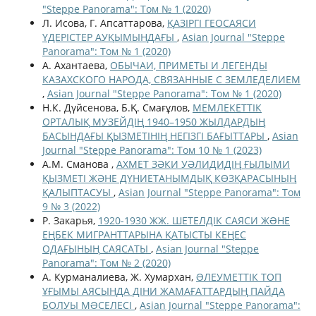
"Steppe Panorama": Том № 1 (2020)
Л. Исова, Г. Апсаттарова,
ҚАЗІРГІ ГЕОСАЯСИ
ҮДЕРІСТЕР АУҚЫМЫНДАҒЫ
,
Asian Journal "Steppe
Panorama": Том № 1 (2020)
А. Ахантаева,
ОБЫЧАИ, ПРИМЕТЫ И ЛЕГЕНДЫ
КАЗАХСКОГО НАРОДА, СВЯЗАННЫЕ С ЗЕМЛЕДЕЛИЕМ
,
Asian Journal "Steppe Panorama": Том № 1 (2020)
Н.К. Дүйсенова, Б.Қ. Смағұлов,
МЕМЛЕКЕТТІК
ОРТАЛЫҚ МУЗЕЙДІҢ 1940–1950 ЖЫЛДАРДЫҢ
БАСЫНДАҒЫ ҚЫЗМЕТІНІҢ НЕГІЗГІ БАҒЫТТАРЫ
,
Asian
Journal "Steppe Panorama": Том 10 № 1 (2023)
А.М. Сманова ,
АХМЕТ ЗӘКИ УӘЛИДИДІҢ ҒЫЛЫМИ
ҚЫЗМЕТІ ЖӘНЕ ДҮНИЕТАНЫМДЫҚ КӨЗҚАРАСЫНЫҢ
ҚАЛЫПТАСУЫ
,
Asian Journal "Steppe Panorama": Том
9 № 3 (2022)
Р. Закарья,
1920-1930 ЖЖ. ШЕТЕЛДІК САЯСИ ЖƏНЕ
ЕҢБЕК МИГРАНТТАРЫНА ҚАТЫСТЫ КЕҢЕС
ОДАҒЫНЫҢ САЯСАТЫ
,
Asian Journal "Steppe
Panorama": Том № 2 (2020)
А. Курманалиева, Ж. Хумархан,
ƏЛЕУМЕТТІК ТОП
ҰҒЫМЫ АЯСЫНДА ДІНИ ЖАМАҒАТТАРДЫҢ ПАЙДА
БОЛУЫ МƏСЕЛЕСІ
,
Asian Journal "Steppe Panorama":