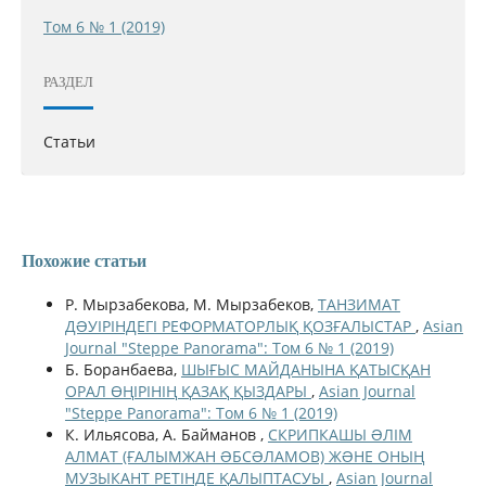
Том 6 № 1 (2019)
РАЗДЕЛ
Статьи
Похожие статьи
Р. Мырзабекова, М. Мырзабеков,
ТАНЗИМАТ
ДƏУІРІНДЕГІ РЕФОРМАТОРЛЫҚ ҚОЗҒАЛЫСТАР
,
Asian
Journal "Steppe Panorama": Том 6 № 1 (2019)
Б. Боранбаева,
ШЫҒЫС МАЙДАНЫНА ҚАТЫСҚАН
ОРАЛ ӨҢІРІНІҢ ҚАЗАҚ ҚЫЗДАРЫ
,
Asian Journal
"Steppe Panorama": Том 6 № 1 (2019)
К. Ильясова, А. Байманов ,
СКРИПКАШЫ ƏЛІМ
АЛМАТ (ҒАЛЫМЖАН ƏБСƏЛАМОВ) ЖƏНЕ ОНЫҢ
МУЗЫКАНТ РЕТІНДЕ ҚАЛЫПТАСУЫ
,
Asian Journal