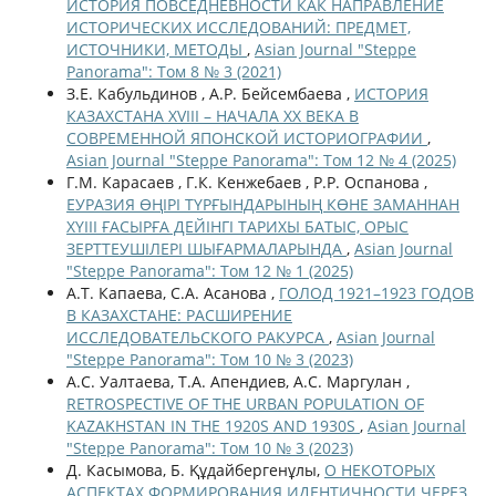
ИСТОРИЯ ПОВСЕДНЕВНОСТИ КАК НАПРАВЛЕНИЕ
ИСТОРИЧЕСКИХ ИССЛЕДОВАНИЙ: ПРЕДМЕТ,
ИСТОЧНИКИ, МЕТОДЫ
,
Asian Journal "Steppe
Panorama": Том 8 № 3 (2021)
З.Е. Кабульдинов , А.Р. Бейсембаева ,
ИСТОРИЯ
КАЗАХСТАНА XVIII – НАЧАЛА ХХ ВЕКА В
СОВРЕМЕННОЙ ЯПОНСКОЙ ИСТОРИОГРАФИИ
,
Asian Journal "Steppe Panorama": Том 12 № 4 (2025)
Г.М. Карасаев , Г.К. Кенжебаев , Р.Р. Оспанова ,
ЕУРАЗИЯ ӨҢІРІ ТҮРҒЫНДАРЫНЫҢ КӨНЕ ЗАМАННАН
ХҮІІІ ҒАСЫРҒА ДЕЙІНГІ ТАРИХЫ БАТЫС, ОРЫС
ЗЕРТТЕУШІЛЕРІ ШЫҒАРМАЛАРЫНДА
,
Asian Journal
"Steppe Panorama": Том 12 № 1 (2025)
А.Т. Капаева, С.А. Асанова ,
ГОЛОД 1921–1923 ГОДОВ
В КАЗАХСТАНЕ: РАСШИРЕНИЕ
ИССЛЕДОВАТЕЛЬСКОГО РАКУРСА
,
Asian Journal
"Steppe Panorama": Том 10 № 3 (2023)
А.С. Уалтаева, Т.А. Апендиев, А.С. Маргулан ,
RETROSPECTIVE OF THE URBAN POPULATION OF
KAZAKHSTAN IN THE 1920S AND 1930S
,
Asian Journal
"Steppe Panorama": Том 10 № 3 (2023)
Д. Касымова, Б. Құдайбергенұлы,
О НЕКОТОРЫХ
АСПЕКТАХ ФОРМИРОВАНИЯ ИДЕНТИЧНОСТИ ЧЕРЕЗ