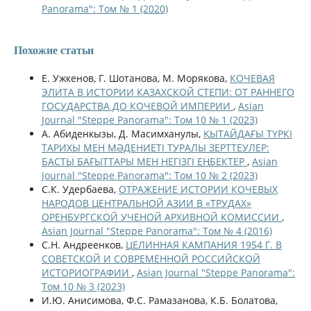
Panorama": Том № 1 (2020)
Похожие статьи
Е. Ужкенов, Г. Шотанова, М. Морякова,
КОЧЕВАЯ
ЭЛИТА В ИСТОРИИ КАЗАХСКОЙ СТЕПИ: ОТ РАННЕГО
ГОСУДАРСТВА ДО КОЧЕВОЙ ИМПЕРИИ
,
Asian
Journal "Steppe Panorama": Том 10 № 1 (2023)
А. Абиденкызы, Д. Масимханулы,
ҚЫТАЙДАҒЫ ТҮРКІ
ТАРИХЫ МЕН МӘДЕНИЕТІ ТУРАЛЫ ЗЕРТТЕУЛЕР:
БАСТЫ БАҒЫТТАРЫ МЕН НЕГІЗГІ ЕҢБЕКТЕР
,
Asian
Journal "Steppe Panorama": Том 10 № 2 (2023)
С.К. Удербаева,
ОТРАЖЕНИЕ ИСТОРИИ КОЧЕВЫХ
НАРОДОВ ЦЕНТРАЛЬНОЙ АЗИИ В «ТРУДАХ»
ОРЕНБУРГСКОЙ УЧЕНОЙ АРХИВНОЙ КОМИССИИ
,
Asian Journal "Steppe Panorama": Том № 4 (2016)
С.Н. Андреенков,
ЦЕЛИННАЯ КАМПАНИЯ 1954 Г. В
СОВЕТСКОЙ И СОВРЕМЕННОЙ РОССИЙСКОЙ
ИСТОРИОГРАФИИ
,
Asian Journal "Steppe Panorama":
Том 10 № 3 (2023)
И.Ю. Анисимова, Ф.С. Рамазанова, К.Б. Болатова,