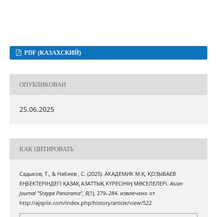
PDF (КАЗАХСКИЙ)
ОПУБЛИКОВАН
25.06.2025
КАК ЦИТИРОВАТЬ
Садыков, Т., & Набиев , С. (2025). АКАДЕМИК М.Қ. ҚОЗЫБАЕВ
ЕҢБЕКТЕРІНДЕГІ ҚАЗАҚ АЗАТТЫҚ КҮРЕСІНІҢ МƏСЕЛЕЛЕРІ.
Asian
Journal "Steppe Panorama"
,
6
(1), 279–284. извлечено от
http://ajspiie.com/index.php/history/article/view/522