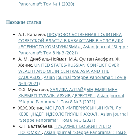
Panorama": Том № 1 (2020)
Похожие статьи
А.Т. Капаева,
ПРОДОВОЛЬСТВЕННАЯ ПОЛИТИКА
СОВЕТСКОЙ ВЛАСТИ В КАЗАХСТАНЕ В УСЛОВИЯХ
«ВОЕННОГО КОММУНИЗМА»
,
Asian Journal "Steppe
Panorama": Том 8 № 3 (2021)
А. М. Дияб аль-Ноймат, М.А. Султан Алафрит, Ж.
Женис,
UNITED STATES-RUSSIAN CONFLICT OVER
WEALTH AND OIL IN CENTRAL ASIA AND THE
CAUCASUS
,
Asian Journal "Steppe Panorama": Том 8
№ 3 (2021)
О.Х. Мухатова,
ХАЛИФА АЛТАЙДЫҢ ӨМІРІ МЕН
ҚЫЗМЕТІ ТУРАЛЫ АРХИВ ДЕРЕКТЕРІ
,
Asian Journal
"Steppe Panorama": Том 8 № 3 (2021)
Ж.Ж. Женис,
МОҢҒОЛ ИМПЕРИЯСЫНЫҢ ҚҰРЫЛУ
КЕЗЕҢІНДЕГІ ИДЕОЛОГИЯЛЫҚ АХУАЛ
,
Asian Journal
"Steppe Panorama": Том 8 № 3 (2021)
К.Н. Балтабаева,
ПИДАХМЕТ БОБКИН И ЕГО
ПОТОМКИ
,
Asian Journal "Steppe Panorama": Том 8