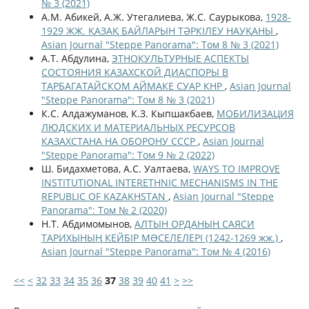
№ 3 (2021)
А.М. Абикей, А.Ж. Утегалиева, Ж.С. Саурыкова,
1928-
1929 ЖЖ. ҚАЗАҚ БАЙЛАРЫН ТӘРКІЛЕУ НАУҚАНЫ
,
Asian Journal "Steppe Panorama": Том 8 № 3 (2021)
А.Т. Абдулина,
ЭТНОКУЛЬТУРНЫЕ АСПЕКТЫ
СОСТОЯНИЯ КАЗАХСКОЙ ДИАСПОРЫ В
ТАРБАГАТАЙСКОМ АЙМАКЕ СУАР КНР
,
Asian Journal
"Steppe Panorama": Том 8 № 3 (2021)
К.С. Алдажуманов, К.З. Кыпшакбаев,
МОБИЛИЗАЦИЯ
ЛЮДСКИХ И МАТЕРИАЛЬНЫХ РЕСУРСОВ
КАЗАХСТАНА НА ОБОРОНУ СССР
,
Asian Journal
"Steppe Panorama": Том 9 № 2 (2022)
Ш. Бидахметова, А.С. Уалтаева,
WAYS TO IMPROVE
INSTITUTIONAL INTERETHNIC MECHANISMS IN THE
REPUBLIC OF KAZAKHSTAN
,
Asian Journal "Steppe
Panorama": Том № 2 (2020)
Н.Т. Абдимомынов,
АЛТЫН ОРДАНЫҢ САЯСИ
ТАРИХЫНЫҢ КЕЙБІР МƏСЕЛЕЛЕРІ (1242-1269 жж.)
,
Asian Journal "Steppe Panorama": Том № 4 (2016)
<<
<
32
33
34
35
36
37
38
39
40
41
>
>>