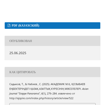
PDF (КАЗАХСКИЙ)
ОПУБЛИКОВАН
25.06.2025
КАК ЦИТИРОВАТЬ
Садыков, Т., & Набиев , С. (2025). АКАДЕМИК М.Қ. ҚОЗЫБАЕВ
ЕҢБЕКТЕРІНДЕГІ ҚАЗАҚ АЗАТТЫҚ КҮРЕСІНІҢ МƏСЕЛЕЛЕРІ.
Asian
Journal "Steppe Panorama"
,
6
(1), 279–284. извлечено от
http://ajspiie.com/index.php/history/article/view/522