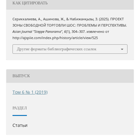
КАК ЦИТИРОВАТЬ
Сериккалиева, А., Ашинова, Ж., & Набижанқызы, З. (2025). ПРОЕКТ
ЗОНЫ СВОБОДНОЙ ТОРГОВЛИ ШОС: ПРОБЛЕМЫ И ПЕРСПЕКТИВЫ.
Asian Journal "Steppe Panorama"
,
6
(1), 304–307. извлечено от
http://ajspiie.com/index.php/history/article/view/525
Другие форматы библиографических ссылок
ВЫПУСК
Том 6 № 1 (2019)
РАЗДЕЛ
Статьи