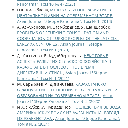
Panorama": Том 10 № 4 (2023)
П.К. Килыбаева,
МЕЖКУЛЬТУРНОЕ РАЗВИТИЕ В
ЦЕНТРАЛЬНОЙ АЗИИ НА СОВРЕМЕННОМ ЭТАПЕ
,
Asian Journal "Steppe Panorama": Том № 1 (2014)
А. Азмуханова, М. Эгамбердиев, У. Шаншарбек,
PROBLEMS OF STUDYING CONSOLIDATION AND
COOPERATION OF TURKIC PEOPLES OF THE LATE XIX -
EARLY XX CENTURIES
,
Asian Journal "Steppe
Panorama": Том № 1 (2020)
Д. Касымова, Б. Құдайбергенұлы,
НЕКОТОРЫЕ
АСПЕКТЫ РАЗВИТИЯ СЕЛЬСКОГО ХОЗЯЙСТВА В
КАЗАХСТАНЕ В ПОСЛЕВОЕННОЕ ВРЕМЯ:
ДИРЕКТИВНЫЙ СТИЛЬ
,
Asian Journal "Steppe
Panorama": Том № 1 (2021)
М. Сарыбаев, А. Диканбаева,
КАЗАХСТАНСКО-
ФРАНЦУЗСКИЕ ОТНОШЕНИЯ В СФЕРЕ КУЛЬТУРЫ И
ОБРАЗОВАНИЯ НА СОВРЕМЕННОМ ЭТАПЕ
,
Asian
Journal "Steppe Panorama": Том № 2 (2020)
И.Х. Якубов, У. Нуриддинов,
ПОСЛЕДСТВИЯ ВЫВОДА
АМЕРИКАНСКИХ ВОЙСК ИЗ АФГАНИСТАНА. ВЗГЛЯД
ИЗ УЗБЕКИСТАНА
,
Asian Journal "Steppe Panorama":
Том 8 № 2 (2021)