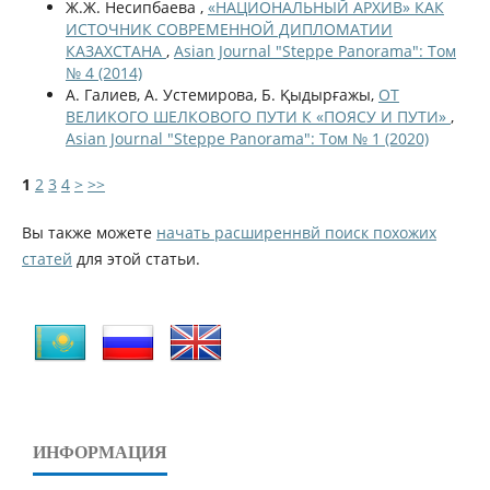
Ж.Ж. Несипбаева ,
«НАЦИОНАЛЬНЫЙ АРХИВ» КАК
ИСТОЧНИК СОВРЕМЕННОЙ ДИПЛОМАТИИ
КАЗАХСТАНА
,
Asian Journal "Steppe Panorama": Том
№ 4 (2014)
А. Галиев, А. Устемирова, Б. Қыдырғажы,
ОТ
ВЕЛИКОГО ШЕЛКОВОГО ПУТИ К «ПОЯСУ И ПУТИ»
,
Asian Journal "Steppe Panorama": Том № 1 (2020)
1
2
3
4
>
>>
Вы также можете
начать расширеннвй поиск похожих
статей
для этой статьи.
ИНФОРМАЦИЯ