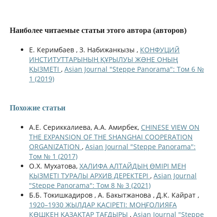
Наиболее читаемые статьи этого автора (авторов)
Е. Керимбаев , З. Набижанкызы ,
КОНФУЦИЙ
ИНСТИТУТТАРЫНЫҢ ҚҰРЫЛУЫ ЖƏНЕ ОНЫҢ
ҚЫЗМЕТІ
,
Asian Journal "Steppe Panorama": Том 6 №
1 (2019)
Похожие статьи
А.Е. Сериккалиева, А.А. Амирбек,
CHINESE VIEW ON
THE EXPANSION OF THE SHANGHAI COOPERATION
ORGANIZATION
,
Asian Journal "Steppe Panorama":
Том № 1 (2017)
О.Х. Мухатова,
ХАЛИФА АЛТАЙДЫҢ ӨМІРІ МЕН
ҚЫЗМЕТІ ТУРАЛЫ АРХИВ ДЕРЕКТЕРІ
,
Asian Journal
"Steppe Panorama": Том 8 № 3 (2021)
Б.Б. Токишкадиров , А. Бакытжанова , Д.К. Кайрат ,
1920–1930 ЖЫЛДАР ҚАСІРЕТІ: МОҢҒОЛИЯҒА
КӨШКЕН ҚАЗАҚТАР ТАҒДЫРЫ
,
Asian Journal "Steppe