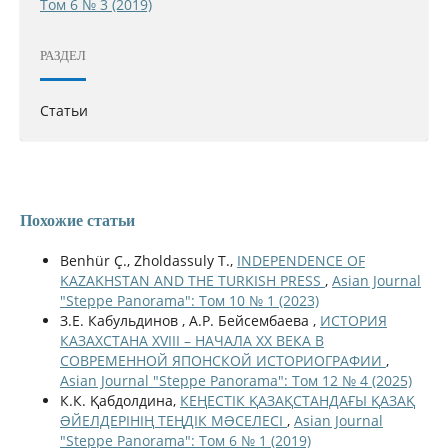
Том 6 № 3 (2019)
РАЗДЕЛ
Статьи
Похожие статьи
Benhür Ç., Zholdassuly T.,
INDEPENDENCE OF
KAZAKHSTAN AND THE TURKISH PRESS
,
Asian Journal
"Steppe Panorama": Том 10 № 1 (2023)
З.Е. Кабульдинов , А.Р. Бейсембаева ,
ИСТОРИЯ
КАЗАХСТАНА XVIII – НАЧАЛА ХХ ВЕКА В
СОВРЕМЕННОЙ ЯПОНСКОЙ ИСТОРИОГРАФИИ
,
Asian Journal "Steppe Panorama": Том 12 № 4 (2025)
К.К. Қабдолдина,
КЕҢЕСТІК ҚАЗАҚСТАНДАҒЫ ҚАЗАҚ
ƏЙЕЛДЕРІНІҢ ТЕҢДІК МƏСЕЛЕСІ
,
Asian Journal
"Steppe Panorama": Том 6 № 1 (2019)