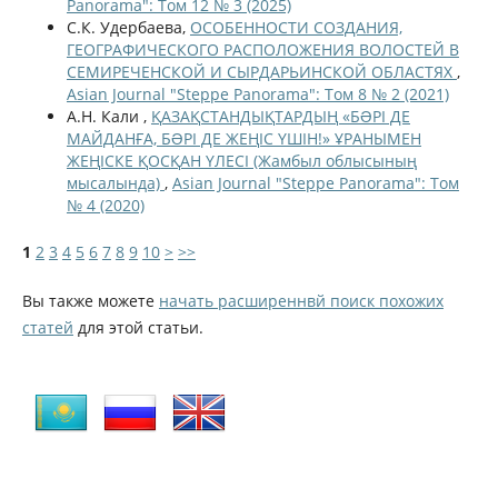
Panorama": Том 12 № 3 (2025)
С.К. Удербаева,
ОСОБЕННОСТИ СОЗДАНИЯ,
ГЕОГРАФИЧЕСКОГО РАСПОЛОЖЕНИЯ ВОЛОСТЕЙ В
СЕМИРЕЧЕНСКОЙ И СЫРДАРЬИНСКОЙ ОБЛАСТЯХ
,
Asian Journal "Steppe Panorama": Том 8 № 2 (2021)
А.Н. Кали ,
ҚАЗАҚСТАНДЫҚТАРДЫҢ «БƏРІ ДЕ
МАЙДАНҒА, БƏРІ ДЕ ЖЕҢІС ҮШІН!» ҰРАНЫМЕН
ЖЕҢІСКЕ ҚОСҚАН ҮЛЕСІ (Жамбыл облысының
мысалында)
,
Asian Journal "Steppe Panorama": Том
№ 4 (2020)
1
2
3
4
5
6
7
8
9
10
>
>>
Вы также можете
начать расширеннвй поиск похожих
статей
для этой статьи.