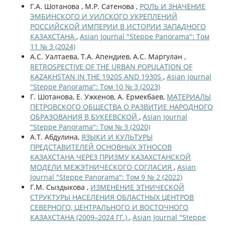
Г.А. Шотанова , М.Р. Сатенова ,
РОЛЬ И ЗНАЧЕНИЕ
ЭМБИНСКОГО И УИЛСКОГО УКРЕПЛЕНИЙ
РОССИЙСКОЙ ИМПЕРИИ В ИСТОРИИ ЗАПАДНОГО
КАЗАХСТАНА
,
Asian Journal "Steppe Panorama": Том
11 № 3 (2024)
А.С. Уалтаева, Т.А. Апендиев, А.С. Маргулан ,
RETROSPECTIVE OF THE URBAN POPULATION OF
KAZAKHSTAN IN THE 1920S AND 1930S
,
Asian Journal
"Steppe Panorama": Том 10 № 3 (2023)
Г. Шотанова, Е. Ужкенов, А. Ермекбаев,
МАТЕРИАЛЫ
ПЕТРОВСКОГО ОБЩЕСТВА О РАЗВИТИЕ НАРОДНОГО
ОБРАЗОВАНИЯ В БУКЕЕВСКОЙ
,
Asian Journal
"Steppe Panorama": Том № 3 (2020)
А.Т. Абдулина,
ЯЗЫКИ И КУЛЬТУРЫ
ПРЕДСТАВИТЕЛЕЙ ОСНОВНЫХ ЭТНОСОВ
КАЗАХСТАНА ЧЕРЕЗ ПРИЗМУ КАЗАХСТАНСКОЙ
МОДЕЛИ МЕЖЭТНИЧЕСКОГО СОГЛАСИЯ
,
Asian
Journal "Steppe Panorama": Том 9 № 2 (2022)
Г.М. Сыздыкова ,
ИЗМЕНЕНИЕ ЭТНИЧЕСКОЙ
СТРУКТУРЫ НАСЕЛЕНИЯ ОБЛАСТНЫХ ЦЕНТРОВ
СЕВЕРНОГО, ЦЕНТРАЛЬНОГО И ВОСТОЧНОГО
КАЗАХСТАНА (2009–2024 ГГ.)
,
Asian Journal "Steppe