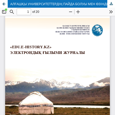
АЛҒАШҚЫ УНИВЕРСИТЕТТЕРДІҢ ПАЙДА БОЛУЫ МЕН ӨЗІНДІК ЕРЕКШЕЛІКТЕРІ