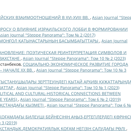
ЙСКИХ ВЗАИМООТНОШЕНИЙ В XVI-XVIII ВВ.
,
Asian Journal "Step
ПРОСУ О ВЛИЯНИЕ ИЗРАИЛЬСКОГО ЛОББИ В ФОРМИРОВАНИИ
Asian Journal "Steppe Panorama": Том № 2 (2017)
Қ-МОҢҒОЛ ҚАТЫНАСТАРЫНЫҢ БАСЫМБАҒЫТТАРЫ
,
Asian Journal
НОВЛЕНИЕ: ПОЭТИЧЕСКАЯ РЕИНТЕРПРЕТАЦИЯ СИМВОЛОВ И
ЗАХСТАНЕ
,
Asian Journal "Steppe Panorama": Том 10 № 2 (2023)
астанбеков,
СОЦИАЛЬНО-ЭКОНОМИЧЕСКОЕ РАЗВИТИЕ ГОРОДА
‒ НАЧАЛЕ ХХ ВВ.
,
Asian Journal "Steppe Panorama": Том 10 № 3
ЫСТАНУШЫЛАРЫ ЗЕРТТЕУІНДЕГІ ҚЫТАЙ АРХИВІ ҚҰЖАТТАРЫНД
МАТТАР
,
Asian Journal "Steppe Panorama": Том 10 № 1 (2023)
OLITICAL AND CULTURAL-HISTORICAL CONNECTIONS BETWEEN
E YEARS)
,
Asian Journal "Steppe Panorama": Том 6 № 2 (2019)
АҚСТАНДАҒЫ ҚЫЗМЕТІ
,
Asian Journal "Steppe Panorama": Том 6 №
ОҒАМДАҒЫ БИЛЕУШІ БЕЙНЕСІНІҢ АҢЫЗ-ЕРТЕГІЛЕРДЕГІ КӨРІНІС
 3 (2019)
АҚСТАНДЫҚ ДЕМОКРАТИЯЛЫҚ ҚОҒАМ НЕГІЗІН САЛУДАҒЫ РӨЛІ
,