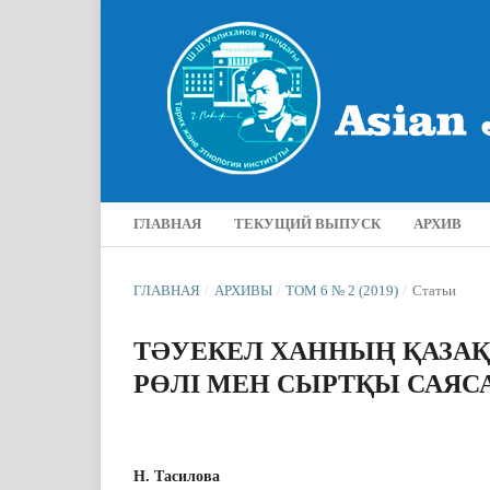
ГЛАВНАЯ
ТЕКУЩИЙ ВЫПУСК
АРХИВ
ГЛАВНАЯ
/
АРХИВЫ
/
ТОМ 6 № 2 (2019)
/
Статьи
ТƏУЕКЕЛ ХАННЫҢ ҚАЗАҚ
РӨЛІ МЕН СЫРТҚЫ САЯ
Н. Тасилова