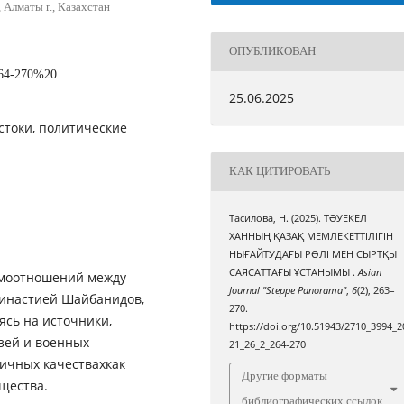
Алматы г., Казахстан
ОПУБЛИКОВАН
264-270%20
25.06.2025
истоки, политические
КАК ЦИТИРОВАТЬ
Тасилова, Н. (2025). ТƏУЕКЕЛ
ХАННЫҢ ҚАЗАҚ МЕМЛЕКЕТТІЛІГІН
НЫҒАЙТУДАҒЫ РӨЛІ МЕН СЫРТҚЫ
САЯСАТТАҒЫ ҰСТАНЫМЫ .
Asian
имоотношений между
Journal "Steppe Panorama"
,
6
(2), 263–
 династией Шайбанидов,
270.
ясь на источники,
https://doi.org/10.51943/2710_3994_2
зей и военных
21_26_2_264-270
личных качествахкак
Другие форматы
бщества.
библиографических ссылок