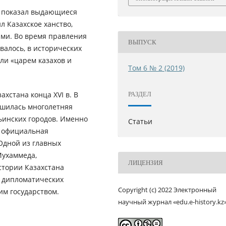
н показал выдающиеся
 Казахское ханство,
ами. Во время правления
ВЫПУСК
валось, в исторических
ли «царем казахов и
Том 6 № 2 (2019)
хстана конца XVI в. В
РАЗДЕЛ
ршилась многолетняя
ьинских городов. Именно
Статьи
а официальная
 Одной из главных
Мухаммеда,
ЛИЦЕНЗИЯ
стории Казахстана
я дипломатических
Copyright (c) 2022 Электронный
им государством.
научный журнал «edu.e-history.kz