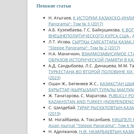
Похожие статьи
Н. Атыгаев,
К ИСТОРИИ КАЗАХСКО-ИНДИ
Panorama": Том № 3 (2017)
А.Б. Кузембаева, Г.С. Байкушикова,
К ВО
ВНЕШНЕПОЛИТИЧЕСКОГО КУРСА США
,
Л.Т. Исова,
СЫРТҚЫ САЯСАТТАҒЫ ҚАЗА
"Steppe Panorama": Том № 2 (2017)
Н.А. Маничкин,
ВЗАИМОЗАВИСИМОЕ СТА
ОБРАЗОВ ИСТОРИЧЕСКОЙ ПАМЯТИ В КА
А.Д. Сандыбаева, Л.С. Динашева, М.М. Т
ТУРКЕСТАНА ВО ВТОРОЙ ПОЛОВИНЕ ХІХ 
(2023)
Ошан Ж., Бөтөнөев Ж.С.,
ҚАЗАҚСТАН ШЫҒ
БҰРЫТТАР (ҚЫРҒЫЗДАР) ТУРАЛЫ МАҒЛҰ
Ж. Танатарова, С. Маратова,
PUBLICLY P
KAZAKHSTAN AND TURKEY (INDEPENDENC
С. Шилдебай,
ТҰРАР РЫСҚҰЛОВТЫҢ ҚАЗ
(2019)
М. Ногайбаева, А. Токсанбаев,
КӨШПЕЛІ Қ
Asian Journal "Steppe Panorama": Том 6 №
Н. Адилжанов,
Н.Ə. НАЗАРБАЕВТЫҢ ҚАЗ