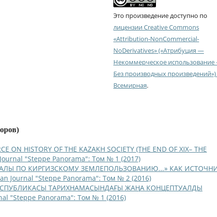
Это произведение доступно по
лицензии Creative Commons
«Attribution-NonCommercial-
NoDerivatives» («Атрибуция —
Некоммерческое использование
Без производных произведений») 
Всемирная
.
торов)
CE ON HISTORY OF THE KAZAKH SOCIETY (THE END OF XIX– THE
 Journal "Steppe Panorama": Том № 1 (2017)
АЛЫ ПО КИРГИЗСКОМУ ЗЕМЛЕПОЛЬЗОВАНИЮ...» КАК ИСТОЧН
ian Journal "Steppe Panorama": Том № 2 (2016)
ЕСПУБЛИКАСЫ ТАРИХНАМАСЫНДАҒЫ ЖАҢА КОНЦЕПТУАЛДЫ
nal "Steppe Panorama": Том № 1 (2016)