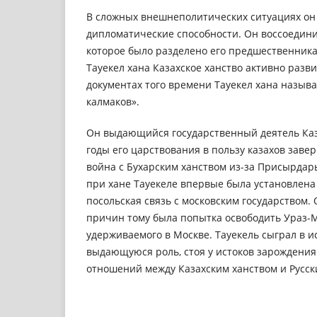
В сложных внешнеполитических ситуациях о
дипломатические способности. Он воссоединил
которое было разделено его предшественник
Тауекел хана Казахское ханство активно разви
документах того времени Тауекел хана называ
калмаков».
Он выдающийся государственный деятель Каза
годы его царствования в пользу казахов заве
война с Бухарским ханством из-за Присырдар
при хане Тауекеле впервые была установлен
посольская связь с московским государством.
причин тому была попытка освободить Ураз-
удерживаемого в Москве. Тауекель сыграл в и
выдающуюся роль, стоя у истоков зарождени
отношений между Казахским ханством и Русск