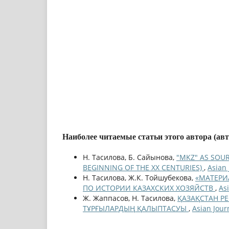
Наиболее читаемые статьи этого автора (ав
Н. Тасилова, Б. Сайынова,
"MKZ" AS SOUR
BEGINNING OF THE XX CENTURIES)
,
Asian
Н. Тасилова, Ж.К. Тойшубекова,
«МАТЕРИ
ПО ИСТОРИИ КАЗАХСКИХ ХОЗЯЙСТВ
,
As
Ж. Жаппасов, Н. Тасилова,
ҚАЗАҚСТАН Р
ТҰРҒЫЛАРДЫҢ ҚАЛЫПТАСУЫ
,
Asian Jour