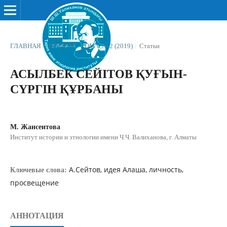
ГЛАВНАЯ
/
АРХИВЫ
/
ТОМ 6 № 2 (2019)
/
Статьи
АСЫЛБЕК СЕЙІТОВ ҚУҒЫН-
СҮРГІН ҚҰРБАНЫ
М. Жансеитова
Институт истории и этнологии имени Ч.Ч. Валиханова, г. Алматы
А.Сейтов, идея Алаша, личность,
Ключевые слова:
просвещение
АННОТАЦИЯ