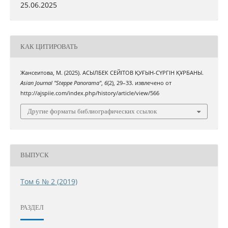
25.06.2025
КАК ЦИТИРОВАТЬ
Жансеитова, М. (2025). АСЫЛБЕК СЕЙІТОВ ҚУҒЫН-СҮРГІН ҚҰРБАНЫ.
Asian Journal "Steppe Panorama"
,
6
(2), 29–33. извлечено от
http://ajspiie.com/index.php/history/article/view/566
Другие форматы библиографических ссылок
ВЫПУСК
Том 6 № 2 (2019)
РАЗДЕЛ