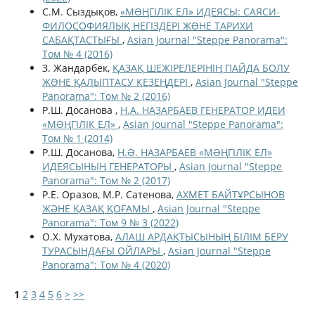
С.М. Сыздықов,
«МƏҢГІЛІК ЕЛ» ИДЕЯСЫ: САЯСИ-
ФИЛОСОФИЯЛЫҚ НЕГІЗДЕРІ ЖƏНЕ ТАРИХИ
САБАҚТАСТЫҒЫ
,
Asian Journal "Steppe Panorama":
Том № 4 (2016)
З. Жандарбек,
ҚАЗАҚ ШЕЖІРЕЛЕРІНІҢ ПАЙДА БОЛУ
ЖƏНЕ ҚАЛЫПТАСУ КЕЗЕҢДЕРІ
,
Asian Journal "Steppe
Panorama": Том № 2 (2016)
Р.Ш. Досанова ,
Н.А. НАЗАРБАЕВ ГЕНЕРАТОР ИДЕИ
«МƏҢГІЛІК ЕЛ»
,
Asian Journal "Steppe Panorama":
Том № 1 (2014)
Р.Ш. Досанова,
Н.Ə. НАЗАРБАЕВ «МƏҢГІЛІК ЕЛ»
ИДЕЯСЫНЫҢ ГЕНЕРАТОРЫ
,
Asian Journal "Steppe
Panorama": Том № 2 (2017)
Р.Е. Оразов, М.Р. Сатенова,
АХМЕТ БАЙТҰРСЫНОВ
ЖӘНЕ ҚАЗАҚ ҚОҒАМЫ
,
Asian Journal "Steppe
Panorama": Том 9 № 3 (2022)
О.Х. Мухатова,
АЛАШ АРДАҚТЫСЫНЫҢ БІЛІМ БЕРУ
ТУРАСЫНДАҒЫ ОЙЛАРЫ
,
Asian Journal "Steppe
Panorama": Том № 4 (2020)
1
2
3
4
5
6
>
>>