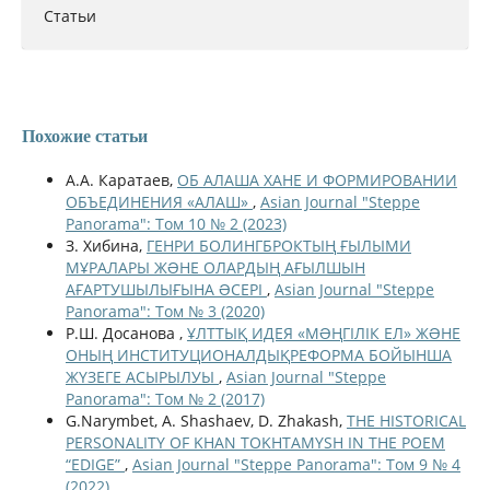
Статьи
Похожие статьи
А.А. Каратаев,
ОБ АЛАША ХАНЕ И ФОРМИРОВАНИИ
ОБЪЕДИНЕНИЯ «АЛАШ»
,
Asian Journal "Steppe
Panorama": Том 10 № 2 (2023)
З. Хибина,
ГЕНРИ БОЛИНГБРОКТЫҢ ҒЫЛЫМИ
МҰРАЛАРЫ ЖƏНЕ ОЛАРДЫҢ АҒЫЛШЫН
АҒАРТУШЫЛЫҒЫНА ƏСЕРІ
,
Asian Journal "Steppe
Panorama": Том № 3 (2020)
Р.Ш. Досанова ,
ҰЛТТЫҚ ИДЕЯ «МƏҢГІЛІК ЕЛ» ЖƏНЕ
ОНЫҢ ИНСТИТУЦИОНАЛДЫҚРЕФОРМА БОЙЫНША
ЖҮЗЕГЕ АСЫРЫЛУЫ
,
Asian Journal "Steppe
Panorama": Том № 2 (2017)
G.Narymbet, A. Shashaev, D. Zhakash,
THE HISTORICAL
PERSONALITY OF KHAN TOKHTAMYSH IN THE POEM
“EDIGE”
,
Asian Journal "Steppe Panorama": Том 9 № 4
(2022)