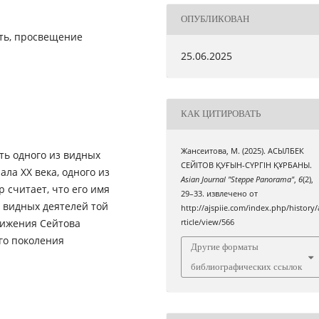
ОПУБЛИКОВАН
сть, просвещение
25.06.2025
КАК ЦИТИРОВАТЬ
Жансеитова, М. (2025). АСЫЛБЕК
ть одного из видных
СЕЙІТОВ ҚУҒЫН-СҮРГІН ҚҰРБАНЫ.
ла ХХ века, одного из
Asian Journal "Steppe Panorama"
,
6
(2),
 считает, что его имя
29–33. извлечено от
 видных деятелей той
http://ajspiie.com/index.php/history/
вижения Сейтова
rticle/view/566
го поколения
Другие форматы
библиографических ссылок