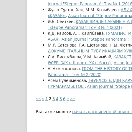
Journal "Steppe Panorama": Том № 1 (2016
Жүсіп Сұлтан-Хан, М.М. Қозыбаева,
АЛИХ
«ҚАЗАҚ»
,
Asian Journal "Steppe Panorama
Ә.Б. Сейткен,
ҚАЗАҚ ЗИЯЛЫЛАРЫНЫҢ ҰЛТ
"Steppe Panorama": Том 8 № 4 (2021)
Қ.Д. Раисов, А.Т. Каипбаева,
ГУМАНИСТИ
АБАЯ
,
Asian Journal "Steppe Panorama": 
М.Р. Сатенова, Г.А. Шотанова, Н.Ы. Жетп
ДОКУМЕНТАЛЬНЫМ ПУБЛИКАЦИЯМ XVIII
Л.А. Бисембаева, У.М. Алимбай,
ҚАЗАҚСТ
ƏСЕРІ (ХІХ ғ. ІІ жарт.-ХХ ғ. басы)
,
Asian Jo
А. Ахметжанова,
FROM THE HISTORY OF 
Panorama": Том № 2 (2020)
Асем Сүлейменова,
ТӘУЕЛСІЗ ЕЛДІҢ ҚАР
НҰРМАҒАМБЕТОВ
,
Asian Journal "Steppe
<<
<
1
2
3
4
5
6
>
>>
Вы также можете
начать расширеннвй поиск 