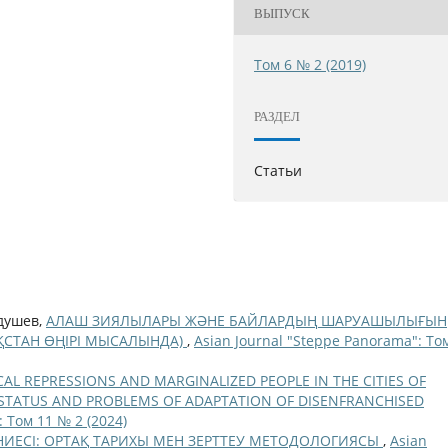
ВЫПУСК
Том 6 № 2 (2019)
РАЗДЕЛ
Статьи
бдушев,
АЛАШ ЗИЯЛЫЛАРЫ ЖӘНЕ БАЙЛАРДЫҢ ШАРУАШЫЛЫҒЫН
АҚСТАН ӨҢІРІ МЫСАЛЫНДА)
,
Asian Journal "Steppe Panorama": То
CAL REPRESSIONS AND MARGINALIZED PEOPLE IN THE CITIES OF
L STATUS AND PROBLEMS OF ADAPTATION OF DISENFRANCHISED
: Том 11 № 2 (2024)
ҮНИЕСІ: ОРТАҚ ТАРИХЫ МЕН ЗЕРТТЕУ МЕТОДОЛОГИЯСЫ
,
Asian