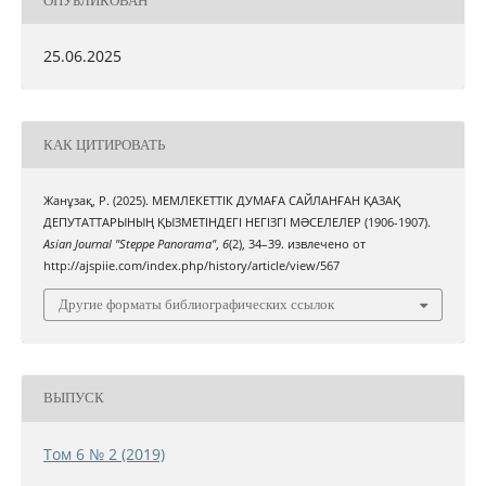
ОПУБЛИКОВАН
25.06.2025
КАК ЦИТИРОВАТЬ
Жанұзақ, Р. (2025). МЕМЛЕКЕТТІК ДУМАҒА САЙЛАНҒАН ҚАЗАҚ
ДЕПУТАТТАРЫНЫҢ ҚЫЗМЕТІНДЕГІ НЕГІЗГІ МƏСЕЛЕЛЕР (1906-1907).
Asian Journal "Steppe Panorama"
,
6
(2), 34–39. извлечено от
http://ajspiie.com/index.php/history/article/view/567
Другие форматы библиографических ссылок
ВЫПУСК
Том 6 № 2 (2019)