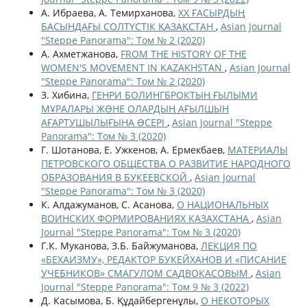
А. Ибраева, А. Темирханова,
ХХ ҒАСЫРДЫҢ
БАСЫНДАҒЫ СОЛТҮСТІК ҚАЗАҚСТАН
,
Asian Journal
"Steppe Panorama": Том № 2 (2020)
А. Ахметжанова,
FROM THE HISTORY OF THE
WOMEN'S MOVEMENT IN KAZAKHSTAN
,
Asian Journal
"Steppe Panorama": Том № 2 (2020)
З. Хибина,
ГЕНРИ БОЛИНГБРОКТЫҢ ҒЫЛЫМИ
МҰРАЛАРЫ ЖƏНЕ ОЛАРДЫҢ АҒЫЛШЫН
АҒАРТУШЫЛЫҒЫНА ƏСЕРІ
,
Asian Journal "Steppe
Panorama": Том № 3 (2020)
Г. Шотанова, Е. Ужкенов, А. Ермекбаев,
МАТЕРИАЛЫ
ПЕТРОВСКОГО ОБЩЕСТВА О РАЗВИТИЕ НАРОДНОГО
ОБРАЗОВАНИЯ В БУКЕЕВСКОЙ
,
Asian Journal
"Steppe Panorama": Том № 3 (2020)
К. Алдажуманов, С. Асанова,
О НАЦИОНАЛЬНЫХ
ВОИНСКИХ ФОРМИРОВАНИЯХ КАЗАХСТАНА
,
Asian
Journal "Steppe Panorama": Том № 3 (2020)
Г.К. Муканова, З.Б. Байжуманова,
ЛЕКЦИЯ ПО
«БЕХАИЗМУ», РЕДАКТОР БУКЕЙХАНОВ И «ПИСАНИЕ
УЧЕБНИКОВ» СМАГУЛОМ САДВОКАСОВЫМ
,
Asian
Journal "Steppe Panorama": Том 9 № 3 (2022)
Д. Касымова, Б. Құдайбергенұлы,
О НЕКОТОРЫХ