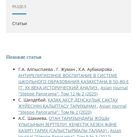
РАЗДЕЛ
Статьи
Похожие статьи
Г.А. Алпыспаева , Г. Жуман , Х.А. Аубакирова ,
АНТИРЕЛИГИОЗНОЕ ВОСПИТАНИЕ В СИСТЕМЕ
ШКОЛЬНОГО ОБРАЗОВАНИЯ КАЗАХСТАНА В 50–80-Е
ГГ. ХХ ВЕКА:ИСТОРИЧЕСКИЙ АНАЛИЗ
,
Asian Journal
"Steppe Panorama": Том 12 № 2 (2025)
С. Шилдебай,
ҚАЗАҚ АКСР ДЕНСАУЛЫҚ САҚТАУ
ЖҮЙЕСІНІҢ ҚАЛЫПТАСУ ТАРИХЫНАН
,
Asian Journal
"Steppe Panorama": Том № 2 (2020)
А.С. Шакиева,
ОТАН ТАРИХЫНДАҒЫ ЖОШЫ
ҰЛЫСЫНЫҢ ЗЕРТТЕЛУІ: КЕҢЕСТІК КЕЗЕҢ ЖӘНЕ
ҚАЗІРГІ ТАРИХ (САЛЫСТЫРМАЛЫ ТАЛДАУ)
,
Asian
Journal "Steppe Panorama": Том 9 № 3 (2022)