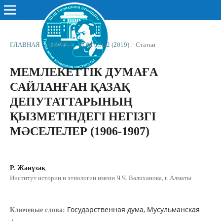
ГЛАВНАЯ
/
АРХИВЫ
/
ТОМ 6 № 2 (2019)
/
Статьи
МЕМЛЕКЕТТІК ДУМАҒА
САЙЛАНҒАН ҚАЗАҚ
ДЕПУТАТТАРЫНЫҢ
ҚЫЗМЕТІНДЕГІ НЕГІЗГІ
МƏСЕЛЕЛЕР (1906-1907)
Р. Жанұзақ
Институт истории и этнологии имени Ч.Ч. Валиханова, г. Алматы
Государственная дума, Мусульманская
Ключевые слова: