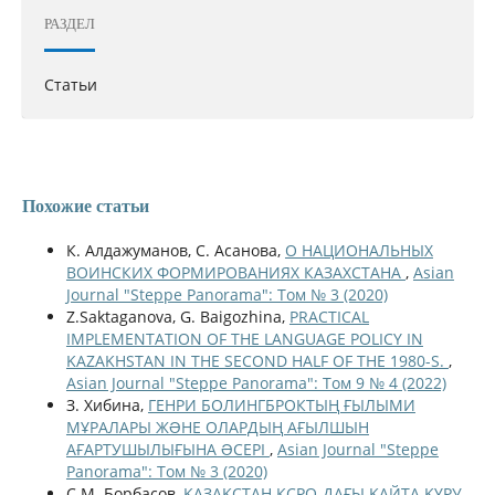
РАЗДЕЛ
Статьи
Похожие статьи
К. Алдажуманов, С. Асанова,
О НАЦИОНАЛЬНЫХ
ВОИНСКИХ ФОРМИРОВАНИЯХ КАЗАХСТАНА
,
Asian
Journal "Steppe Panorama": Том № 3 (2020)
Z.Saktaganova, G. Baigozhina,
PRACTICAL
IMPLEMENTATION OF THE LANGUAGE POLICY IN
KAZAKHSTAN IN THE SECOND HALF OF THE 1980-S.
,
Asian Journal "Steppe Panorama": Том 9 № 4 (2022)
З. Хибина,
ГЕНРИ БОЛИНГБРОКТЫҢ ҒЫЛЫМИ
МҰРАЛАРЫ ЖƏНЕ ОЛАРДЫҢ АҒЫЛШЫН
АҒАРТУШЫЛЫҒЫНА ƏСЕРІ
,
Asian Journal "Steppe
Panorama": Том № 3 (2020)
С.М. Борбасов,
ҚАЗАҚСТАН КСРО-ДАҒЫ ҚАЙТА ҚҰРУ