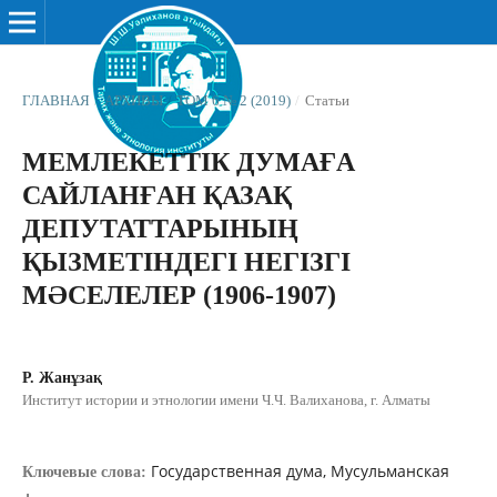
ГЛАВНАЯ
/
АРХИВЫ
/
ТОМ 6 № 2 (2019)
/
Статьи
МЕМЛЕКЕТТІК ДУМАҒА
САЙЛАНҒАН ҚАЗАҚ
ДЕПУТАТТАРЫНЫҢ
ҚЫЗМЕТІНДЕГІ НЕГІЗГІ
МƏСЕЛЕЛЕР (1906-1907)
Р. Жанұзақ
Институт истории и этнологии имени Ч.Ч. Валиханова, г. Алматы
Государственная дума, Мусульманская
Ключевые слова: