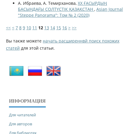
А. Ибраева, А. Темирханова,
ХХ ҒАСЫРДЫҢ
БАСЫНДАҒЫ СОЛТҮСТІК ҚАЗАҚСТАН
,
Asian Journal
"Steppe Panorama": Том № 2 (2020)
<<
<
7
8
9
10
11
12
13
14
15
16
>
>>
Вы также можете
начать расширеннвй поиск похожих
статей
для этой статьи.
ИНФОРМАЦИЯ
Для читателей
Для авторов
Для библиотек