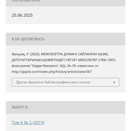
ОПУБЛИКОВАН
25.06.2025
КАК ЦИТИРОВАТЬ
Жанұзақ, Р. (2025). МЕМЛЕКЕТТІК ДУМАҒА САЙЛАНҒАН ҚАЗАҚ
ДЕПУТАТТАРЫНЫҢ ҚЫЗМЕТІНДЕГІ НЕГІЗГІ МƏСЕЛЕЛЕР (1906-1907).
Asian Journal "Steppe Panorama"
,
6
(2), 34–39. извлечено от
http://ajspiie.com/index.php/history/article/view/567
Другие форматы библиографических ссылок
ВЫПУСК
Том 6 № 2 (2019)