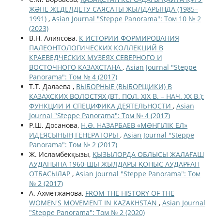
ЖӘНЕ ЖЕДЕЛДЕТУ САЯСАТЫ ЖЫЛДАРЫНДА (1985–
1991)
,
Asian Journal "Steppe Panorama": Том 10 № 2
(2023)
В.Н. Алиясова,
К ИСТОРИИ ФОРМИРОВАНИЯ
ПАЛЕОНТОЛОГИЧЕСКИХ КОЛЛЕКЦИЙ В
КРАЕВЕДЧЕСКИХ МУЗЕЯХ СЕВЕРНОГО И
ВОСТОЧНОГО КАЗАХСТАНА
,
Asian Journal "Steppe
Panorama": Том № 4 (2017)
Т.Т. Далаева ,
ВЫБОРНЫЕ (ВЫБОРЩИКИ) В
КАЗАХСКИХ ВОЛОСТЯХ (ВТ. ПОЛ. XIX В. – НАЧ. ХХ В.):
ФУНКЦИИ И СПЕЦИФИКА ДЕЯТЕЛЬНОСТИ
,
Asian
Journal "Steppe Panorama": Том № 4 (2017)
Р.Ш. Досанова,
Н.Ə. НАЗАРБАЕВ «МƏҢГІЛІК ЕЛ»
ИДЕЯСЫНЫҢ ГЕНЕРАТОРЫ
,
Asian Journal "Steppe
Panorama": Том № 2 (2017)
Ж. Исламбекқызы,
ҚЫЗЫЛОРДА ОБЛЫСЫ ЖАЛАҒАШ
АУДАНЫНА 1960-ШЫ ЖЫЛДАРЫ ҚОНЫС АУДАРҒАН
ОТБАСЫЛАР
,
Asian Journal "Steppe Panorama": Том
№ 2 (2017)
А. Ахметжанова,
FROM THE HISTORY OF THE
WOMEN'S MOVEMENT IN KAZAKHSTAN
,
Asian Journal
"Steppe Panorama": Том № 2 (2020)