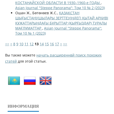
КОСТАНАЙСКОЙ ОБЛАСТИ В 1930–1960-е ГОДЫ
,
Asian Journal "Steppe Panorama": Том 10 № 2 (2023)
Ошан Ж., Бөтөнөев Ж.С.,
ҚАЗАҚСТАН
ШЫҒЫСТАНУШЫЛАРЫ ЗЕРТТЕУІНДЕГІ ҚЫТАЙ АРХИВІ
ҚҰЖАТТАРЫНДАҒЫ БҰРЫТТАР (ҚЫРҒЫЗДАР) ТУРАЛЫ
МАҒЛҰМАТТАР
,
Asian Journal "Steppe Panorama":
Том 10 № 1 (2023)
<<
<
8
9
10
11
12
13
14
15
16
17
>
>>
Вы также можете
начать расширеннвй поиск похожих
статей
для этой статьи.
ИНФОРМАЦИЯ