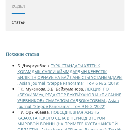
РАЗДЕЛ
Статьи
Похожие статьи
Б. Джурсунбаев,
ТҮРКІСТАНДАҒЫ ҰЛТТЫҚ
ҚОҒАМДЫҚ-САЯСИ ҰЙЫМДАРДЫҢ КЕҢЕСТІК
БИЛІКТІҢ ОРНАУЫНА БАЙЛАНЫСТЫ ҰСТАНЫМДАРЫ
,
Asian Journal "Steppe Panorama": Том 6 № 2 (2019)
Г.К. Муканова, З.Б. Байжуманова,
ЛЕКЦИЯ ПО
«БЕХАИЗМУ», РЕДАКТОР БУКЕЙХАНОВ И «ПИСАНИЕ
УЧЕБНИКОВ» СМАГУЛОМ САДВОКАСОВЫМ
,
Asian
Journal "Steppe Panorama": Том 9 № 3 (2022)
Г.У. Орынбаева,
ПОВСЕДНЕВНАЯ ЖИЗНЬ
КАЗАХСТАНСКОГО СЕЛА В ПЕРИОД ВТОРОЙ
МИРОВОЙ ВОЙНЫ (НА ПРИМЕРЕ КУСТАНАЙСКОЙ
ОБЛАСТИ)
,
Asian Journal "Steppe Panorama": Том №