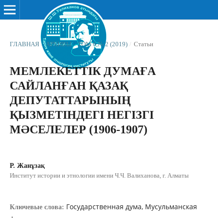
ГЛАВНАЯ
/
АРХИВЫ
/
ТОМ 6 № 2 (2019)
/
Статьи
МЕМЛЕКЕТТІК ДУМАҒА
САЙЛАНҒАН ҚАЗАҚ
ДЕПУТАТТАРЫНЫҢ
ҚЫЗМЕТІНДЕГІ НЕГІЗГІ
МƏСЕЛЕЛЕР (1906-1907)
Р. Жанұзақ
Институт истории и этнологии имени Ч.Ч. Валиханова, г. Алматы
Государственная дума, Мусульманская
Ключевые слова: