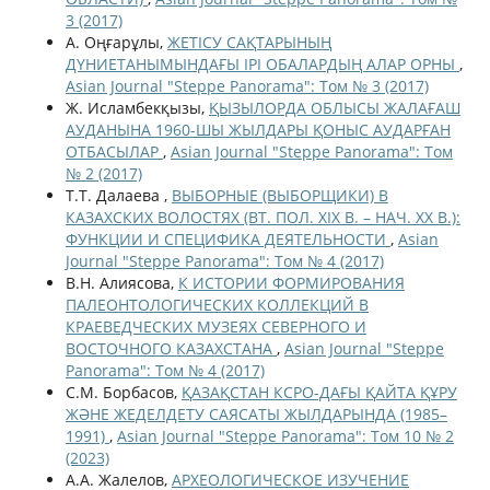
3 (2017)
А. Оңғарұлы,
ЖЕТІСУ САҚТАРЫНЫҢ
ДҮНИЕТАНЫМЫНДАҒЫ ІРІ ОБАЛАРДЫҢ АЛАР ОРНЫ
,
Asian Journal "Steppe Panorama": Том № 3 (2017)
Ж. Исламбекқызы,
ҚЫЗЫЛОРДА ОБЛЫСЫ ЖАЛАҒАШ
АУДАНЫНА 1960-ШЫ ЖЫЛДАРЫ ҚОНЫС АУДАРҒАН
ОТБАСЫЛАР
,
Asian Journal "Steppe Panorama": Том
№ 2 (2017)
Т.Т. Далаева ,
ВЫБОРНЫЕ (ВЫБОРЩИКИ) В
КАЗАХСКИХ ВОЛОСТЯХ (ВТ. ПОЛ. XIX В. – НАЧ. ХХ В.):
ФУНКЦИИ И СПЕЦИФИКА ДЕЯТЕЛЬНОСТИ
,
Asian
Journal "Steppe Panorama": Том № 4 (2017)
В.Н. Алиясова,
К ИСТОРИИ ФОРМИРОВАНИЯ
ПАЛЕОНТОЛОГИЧЕСКИХ КОЛЛЕКЦИЙ В
КРАЕВЕДЧЕСКИХ МУЗЕЯХ СЕВЕРНОГО И
ВОСТОЧНОГО КАЗАХСТАНА
,
Asian Journal "Steppe
Panorama": Том № 4 (2017)
С.М. Борбасов,
ҚАЗАҚСТАН КСРО-ДАҒЫ ҚАЙТА ҚҰРУ
ЖӘНЕ ЖЕДЕЛДЕТУ САЯСАТЫ ЖЫЛДАРЫНДА (1985–
1991)
,
Asian Journal "Steppe Panorama": Том 10 № 2
(2023)
А.А. Жалелов,
АРХЕОЛОГИЧЕСКОЕ ИЗУЧЕНИЕ