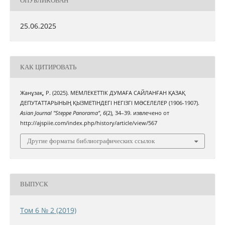
ОПУБЛИКОВАН
25.06.2025
КАК ЦИТИРОВАТЬ
Жанұзақ, Р. (2025). МЕМЛЕКЕТТІК ДУМАҒА САЙЛАНҒАН ҚАЗАҚ
ДЕПУТАТТАРЫНЫҢ ҚЫЗМЕТІНДЕГІ НЕГІЗГІ МƏСЕЛЕЛЕР (1906-1907).
Asian Journal "Steppe Panorama"
,
6
(2), 34–39. извлечено от
http://ajspiie.com/index.php/history/article/view/567
Другие форматы библиографических ссылок
ВЫПУСК
Том 6 № 2 (2019)