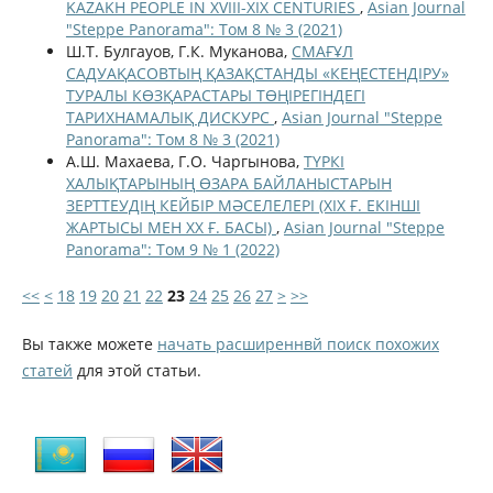
KAZAKH PEOPLE IN XVIII-XIX CENTURIES
,
Asian Journal
"Steppe Panorama": Том 8 № 3 (2021)
Ш.Т. Булгауов, Г.К. Муканова,
СМАҒҰЛ
САДУАҚАСОВТЫҢ ҚАЗАҚСТАНДЫ «КЕҢЕСТЕНДІРУ»
ТУРАЛЫ КӨЗҚАРАСТАРЫ ТӨҢIРЕГIНДЕГI
ТАРИХНАМАЛЫҚ ДИСКУРС
,
Asian Journal "Steppe
Panorama": Том 8 № 3 (2021)
А.Ш. Махаева, Г.О. Чаргынова,
ТҮРКІ
ХАЛЫҚТАРЫНЫҢ ӨЗАРА БАЙЛАНЫСТАРЫН
ЗЕРТТЕУДІҢ КЕЙБІР МӘСЕЛЕЛЕРІ (ХІХ Ғ. ЕКІНШІ
ЖАРТЫСЫ МЕН ХХ Ғ. БАСЫ)
,
Asian Journal "Steppe
Panorama": Том 9 № 1 (2022)
<<
<
18
19
20
21
22
23
24
25
26
27
>
>>
Вы также можете
начать расширеннвй поиск похожих
статей
для этой статьи.