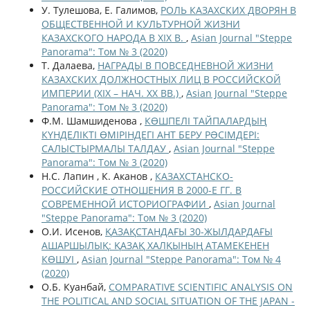
У. Тулешова, Е. Галимов,
РОЛЬ КАЗАХСКИХ ДВОРЯН В
ОБЩЕСТВЕННОЙ И КУЛЬТУРНОЙ ЖИЗНИ
КАЗАХСКОГО НАРОДА В XIX В.
,
Asian Journal "Steppe
Panorama": Том № 3 (2020)
Т. Далаева,
НАГРАДЫ В ПОВСЕДНЕВНОЙ ЖИЗНИ
КАЗАХСКИХ ДОЛЖНОСТНЫХ ЛИЦ В РОССИЙСКОЙ
ИМПЕРИИ (XIX – НАЧ. XX ВВ.)
,
Asian Journal "Steppe
Panorama": Том № 3 (2020)
Ф.М. Шамшиденова ,
КӨШПЕЛІ ТАЙПАЛАРДЫҢ
КҮНДЕЛІКТІ ӨМІРІНДЕГІ АНТ БЕРУ РƏСІМДЕРІ:
САЛЫСТЫРМАЛЫ ТАЛДАУ
,
Asian Journal "Steppe
Panorama": Том № 3 (2020)
Н.С. Лапин , К. Аканов ,
КАЗАХСТАНСКО-
РОССИЙСКИЕ ОТНОШЕНИЯ В 2000-Е ГГ. В
СОВРЕМЕННОЙ ИСТОРИОГРАФИИ
,
Asian Journal
"Steppe Panorama": Том № 3 (2020)
О.И. Исенов,
ҚАЗАҚСТАНДАҒЫ 30-ЖЫЛДАРДАҒЫ
АШАРШЫЛЫҚ: ҚАЗАҚ ХАЛҚЫНЫҢ АТАМЕКЕНЕН
КӨШУІ
,
Asian Journal "Steppe Panorama": Том № 4
(2020)
О.Б. Куанбай,
COMPARATIVE SCIENTIFIC ANALYSIS ON
THE POLITICAL AND SOCIAL SITUATION OF THE JAPAN -