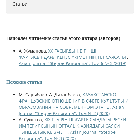
Статьи
Наиболее читаемые статьи этого автора (авторов)
А. Жуманова,
ХХ ҒАСЫРДЫҢ БІРІНШІ
ЖАРТЫСЫНДАҒЫ КЕҢЕС ҮКІМЕТІНІҢ ТІЛ САЯСАТЫ
,
Asian Journal "Steppe Panorama": Том 6 № 3 (2019)
Похожие статьи
М. Сарыбаев, А. Диканбаева,
КАЗАХСТАНСКО-
ФРАНЦУЗСКИЕ ОТНОШЕНИЯ В СФЕРЕ КУЛЬТУРЫ И
ОБРАЗОВАНИЯ НА СОВРЕМЕННОМ ЭТАПЕ
,
Asian
Journal "Steppe Panorama": Том № 2 (2020)
А. Суйнова,
XIX Ғ. БІРІНШІ ЖАРТЫСЫНДАҒЫ РЕСЕЙ
ИМПЕРИЯСЫНЫҢ ОРТАЛЫҚ АЗИЯДАҒЫ САЯСИ
ТЫҢШЫЛЫҚ ҚЫЗМЕТІ
,
Asian Journal "Steppe
Panorama": Том № 3 (2020)