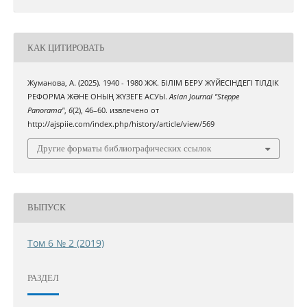
КАК ЦИТИРОВАТЬ
Жуманова, А. (2025). 1940 - 1980 ЖЖ. БІЛІМ БЕРУ ЖҮЙЕСІНДЕГІ ТІЛДІК
РЕФОРМА ЖƏНЕ ОНЫҢ ЖҮЗЕГЕ АСУЫ.
Asian Journal "Steppe
Panorama"
,
6
(2), 46–60. извлечено от
http://ajspiie.com/index.php/history/article/view/569
Другие форматы библиографических ссылок
ВЫПУСК
Том 6 № 2 (2019)
РАЗДЕЛ