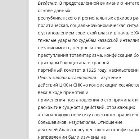
Введение.
В представленной вниманию читате
основе данных
республиканского и региональных архивов р
политическая, социальноэкономическая ситуа
с установлением советской власти в начале ХХ
тяжелые удары по судьбам казахской интелли
независимость, непростительные
преступления тоталитаризма, конфискация бо
приходом Голощекина в краевой
партийный комитет в 1925 году, насильственн
Цель и задачи исследования
– изучение
действий ЦКК и СНК «о конфискации хозяйства
века в ходе принятия и
применения постановления о его причинах и 
раскрытие сущности действий, отражающих
антинародную политику советского правитель
большевиков.
Результаты.
Отношение
деятелей Алаша к осуществлению конфискаци
направлении были изучены на