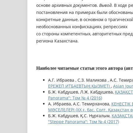
основе архивных документов.
Вывод.
В ходе р
постановления на примерах были обоснован
конкретные данные, в основном о трагической
необоснованных конфискациях, репрессиях
со стороны компетентных, авторитетных пред
региона Казахстана.
Наиболее читаемые статьи этого автора (ав
А.Г. Ибраева , С.З. Маликова , А.С. Темир
ЕРЕЖЕП ИТБАЕВТЫҢ ҚЫЗМЕТІ
,
Asian Jou
Б.Ж. Кабдушев, Л.Ж. Кабдушева,
ҚАЗАҚС
Panorama": Том № 4 (2016)
А. Ибраева, А.С. Темирханова,
КЕҢЕСТІК
МƏСЕЛЕЛЕРІ (ХХ ғ. бас. Солт. Қазақстан 
Б.Ж. Кабдушев, Қ.С. Нұрғалым,
ҚАЗАҚСТА
"Steppe Panorama": Том № 4 (2017)