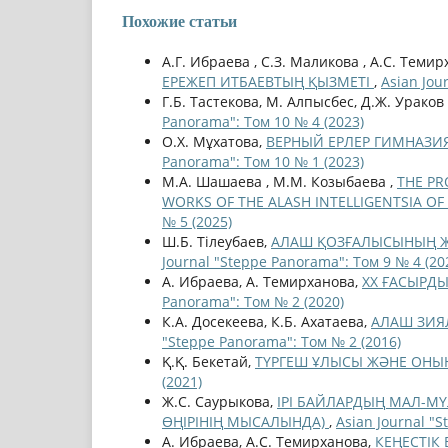
Похожие статьи
А.Г. Ибраева , С.З. Маликова , А.С. Темир
ЕРЕЖЕП ИТБАЕВТЫҢ ҚЫЗМЕТІ
,
Asian Jou
Г.Б. Тастекова, М. Алпысбес, Д.Ж. Ураков
Panorama": Том 10 № 4 (2023)
О.Х. Мұхатова,
ВЕРНЫЙ ЕРЛЕР ГИМНАЗИЯ
Panorama": Том 10 № 1 (2023)
М.А. Шашаева , М.М. Козыбаева ,
THE PR
WORKS OF THE ALASH INTELLIGENTSIA OF
№ 5 (2025)
Ш.Б. Тілеубаев,
АЛАШ ҚОЗҒАЛЫСЫНЫҢ Ж
Journal "Steppe Panorama": Том 9 № 4 (20
А. Ибраева, А. Темирханова,
ХХ ҒАСЫРД
Panorama": Том № 2 (2020)
К.А. Досекеева, К.Б. Ахатаева,
АЛАШ ЗИЯ
"Steppe Panorama": Том № 2 (2016)
Қ.Қ. Бекетай,
ТҮРГЕШ ҰЛЫСЫ ЖӘНЕ ОНЫ
(2021)
Ж.С. Саурыкова,
ІРІ БАЙЛАРДЫҢ МАЛ-МҮ
ӨҢІРІНІҢ МЫСАЛЫНДА)
,
Asian Journal "
А. Ибраева, А.С. Темирханова,
КЕҢЕСТІК