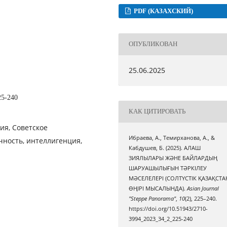
PDF (КАЗАХСКИЙ)
ОПУБЛИКОВАН
25.06.2025
25-240
КАК ЦИТИРОВАТЬ
ия, Советское
Ибраева, А., Темирханова, А., &
чность, интеллигенция,
Кабдушев, Б. (2025). АЛАШ
ЗИЯЛЫЛАРЫ ЖӘНЕ БАЙЛАРДЫҢ
ШАРУАШЫЛЫҒЫН ТӘРКІЛЕУ
МӘСЕЛЕЛЕРІ (СОЛТҮСТІК ҚАЗАҚСТА
ӨҢІРІ МЫСАЛЫНДА).
Asian Journal
"Steppe Panorama"
,
10
(2), 225–240.
https://doi.org/10.51943/2710-
3994_2023_34_2_225-240