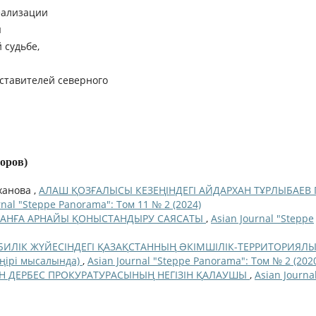
еализации
ы
 судьбе,
ставителей северного
торов)
ханова ,
АЛАШ ҚОЗҒАЛЫСЫ КЕЗЕҢІНДЕГІ АЙДАРХАН ТҰРЛЫБАЕВ 
rnal "Steppe Panorama": Том 11 № 2 (2024)
ТАНҒА АРНАЙЫ ҚОНЫСТАНДЫРУ САЯСАТЫ
,
Asian Journal "Steppe
 БИЛІК ЖҮЙЕСІНДЕГІ ҚАЗАҚСТАННЫҢ ƏКІМШІЛІК-ТЕРРИТОРИЯЛ
өңірі мысалында)
,
Asian Journal "Steppe Panorama": Том № 2 (202
Н ДЕРБЕС ПРОКУРАТУРАСЫНЫҢ НЕГІЗІН ҚАЛАУШЫ
,
Asian Journa