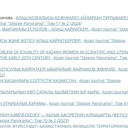
ханова ,
АЛАШ ҚОЗҒАЛЫСЫ КЕЗЕҢІНДЕГІ АЙДАРХАН ТҰРЛЫБАЕВ 
rnal "Steppe Panorama": Том 11 № 2 (2024)
 ,
МЫРЗАҒАЗЫ ЕСПОЛОВ – АЛАШ ҚАЙРАТКЕРІ
,
Asian Journal "Ste
СЫ ЖӘНЕ ЖЕТІСУ АЛАШ ҚАЙРАТКЕРЛЕРІ
,
Asian Journal "Steppe
OBLEM OF EQUALITY OF KAZAKH WOMEN IN SCIENTIFIC AND LITER
 THE EARLY 20TH CENTURY
,
Asian Journal "Steppe Panorama": Том
ЕТІСУЛЫҚ ҚАЙРАТКЕРІ ЫБЫРАЙЫМ ЖАЙНАҚОВ ЖӨНІНДЕ
,
Asia
22)
ЫҢ БАСЫНДАҒЫ СОЛТҮСТІК ҚАЗАҚСТАН
,
Asian Journal "Steppe
ЛЫЛАРЫНЫҢ КӨП САЛАЛЫ ҚЫЗМЕТІНІҢ БІР ҚЫРЫ
,
Asian Journal
Ң ЭТНИКАЛЫҚ ҚҰРАМЫ
,
Asian Journal "Steppe Panorama": Том 8
ЛКІН КӘМПЕСКЕЛЕУ — ХАЛЫҚ ҚАСІРЕТІНІҢ АЛҒЫШАРТЫ (ЖЕТІСУ
Steppe Panorama": Том 10 № 2 (2023)
 БИЛІК ЖҮЙЕСІНДЕГІ ҚАЗАҚСТАННЫҢ ƏКІМШІЛІК-ТЕРРИТОРИЯЛ