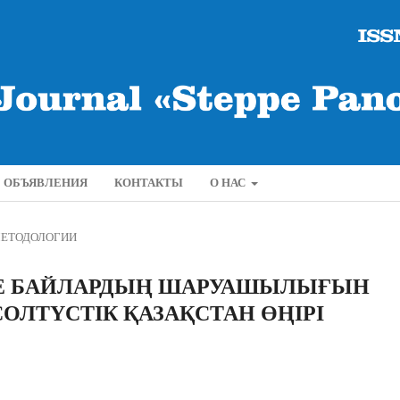
ОБЪЯВЛЕНИЯ
КОНТАКТЫ
О НАС
МЕТОДОЛОГИИ
Е БАЙЛАРДЫҢ ШАРУАШЫЛЫҒЫН
СОЛТҮСТІК ҚАЗАҚСТАН ӨҢІРІ