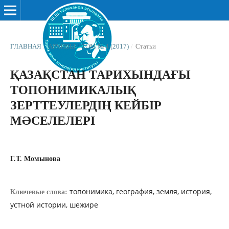
ГЛАВНАЯ
/
АРХИВЫ
/
ТОМ № 4 (2017)
/
Статьи
ҚАЗАҚСТАН ТАРИХЫНДАҒЫ
ТОПОНИМИКАЛЫҚ
ЗЕРТТЕУЛЕРДІҢ КЕЙБІР
МƏСЕЛЕЛЕРІ
Г.Т. Момынова
топонимика, география, земля, история,
Ключевые слова:
устной истории, шежире