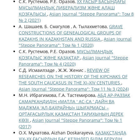
С.К. Рустемов, Р.Е. Оразов,
ХХ ҒАСЫР БАСЫНДАҒЫ
МҰСЫЛМАНДЫҚ ЛИБЕРАЛИЗМ ЖƏНЕ АЛАШ
ҚОЗҒАЛЫСЫ
,
Asian Journal "Steppe Panorama": Том 8
№ 2 (2021)
А. Шашаев, Б. Смагулов , А. Тылахметова,
GRAVE
CONSTRUCTIONS OF GENEALOGICAL GROUPS OF
KAZAKHS IN KAZAKHSTAN AND RUSSIA
,
Asian Journal
"Steppe Panorama": Том № 1 (2020)
С.К. Рустемов, Р.Е. Оразов,
МҰСЫЛМАНДЫҚ
ҚОЗҒАЛЫС ЖƏНЕ ҚАЗАҚТАР
,
Asian Journal "Steppe
Panorama": Том № 4 (2020)
С.Д. Исмаилзаде , Ж.Ж. Женис ,
REVIEW OF
RESEARCHES ON THE HISTORY OF THE KIPCHAKS OF
THE SOUTH CAUCASUS IN THE XI–XIV CENTURIES
,
Asian Journal "Steppe Panorama": Том 11 № 3 (2024)
М.Н. Ибрагимова, Г.А. Тастемирова,
АБД АР-РАЗЗАК
САМАРКАНДИДІҢ «МАТЛА ' АС-СА ' ДАЙН ВА
МАДЖМА 'АЛ-БАХРАЙНЫ» ШЫҒАРМАСЫ –
ОРТАҒАСЫРЛЫҚ ҚАЗАҚСТАН ТАРИХЫНЫҢ ДЕРЕК
КӨЗІ
,
Asian Journal "Steppe Panorama": Том № 1
(2017)
О.Х. Мұхатова, Aizhan Doskarayeva,
ҚАЗАҚСТАНДА
ХІХ-ХХ ҒАСЫРДЫҢ БАС КЕЗІНДЕГІ БІЛІМ БЕРУДІҢ