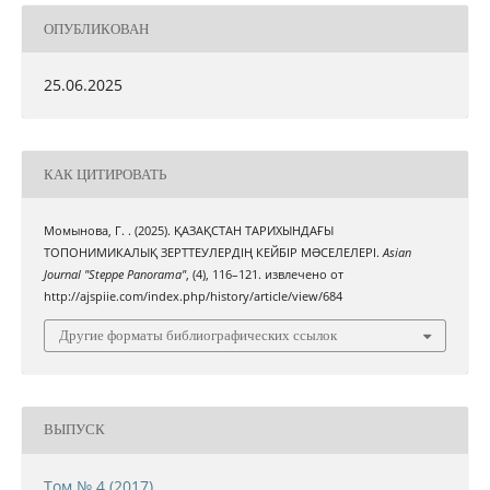
ОПУБЛИКОВАН
25.06.2025
КАК ЦИТИРОВАТЬ
Момынова, Г. . (2025). ҚАЗАҚСТАН ТАРИХЫНДАҒЫ
ТОПОНИМИКАЛЫҚ ЗЕРТТЕУЛЕРДІҢ КЕЙБІР МƏСЕЛЕЛЕРІ.
Asian
Journal "Steppe Panorama"
, (4), 116–121. извлечено от
http://ajspiie.com/index.php/history/article/view/684
Другие форматы библиографических ссылок
ВЫПУСК
Том № 4 (2017)