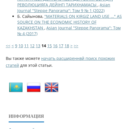
РЕВОЛЮЦИЯҒА ДЕЙІНГІ ТАРИХНАМАСЫ
,
Asian
Journal "Steppe Panorama": Том 9 № 1 (2022)
Б. Сайынова,
"MATERIALS ON KIRGIZ LAND USE ..." AS
SOURCE ON THE ECONOMIC HISTORY OF
KAZAKHSTAN
,
Asian Journal "Steppe Panorama": Том
№ 4 (2017)
<<
<
9
10
11
12
13
14
15
16
17
18
>
>>
Вы также можете
начать расширеннвй поиск похожих
статей
для этой статьи.
ИНФОРМАЦИЯ