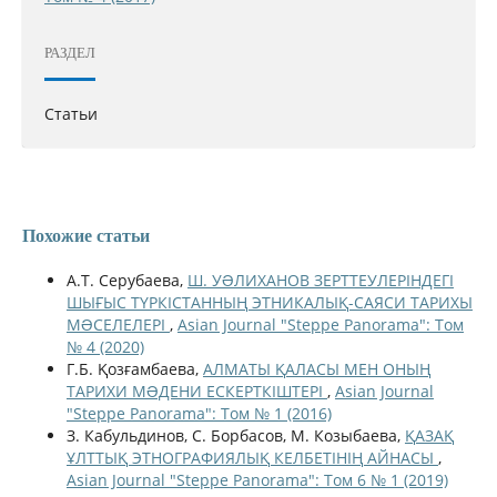
РАЗДЕЛ
Статьи
Похожие статьи
А.Т. Серубаева,
Ш. УƏЛИХАНОВ ЗЕРТТЕУЛЕРІНДЕГІ
ШЫҒЫС ТҮРКІСТАННЫҢ ЭТНИКАЛЫҚ-САЯСИ ТАРИХЫ
МƏСЕЛЕЛЕРІ
,
Asian Journal "Steppe Panorama": Том
№ 4 (2020)
Г.Б. Қозғамбаева,
АЛМАТЫ ҚАЛАСЫ МЕН ОНЫҢ
ТАРИХИ МƏДЕНИ ЕСКЕРТКІШТЕРІ
,
Asian Journal
"Steppe Panorama": Том № 1 (2016)
З. Кабульдинов, С. Борбасов, М. Козыбаева,
ҚАЗАҚ
ҰЛТТЫҚ ЭТНОГРАФИЯЛЫҚ КЕЛБЕТІНІҢ АЙНАСЫ
,
Asian Journal "Steppe Panorama": Том 6 № 1 (2019)