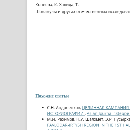
Копеева, К. Халида, Т.
Шонанулы и других отечественных исследова
Похожие статьи
С.Н. Андреенков,
ЦЕЛИННАЯ КАМПАНИЯ 
ИСТОРИОГРАФИИ
,
Asian Journal "Steppe
М.И. Рахимов, Н.У. Шаяхмет, Э.Р. Пусырх
PAVLODAR-IRTYSH REGION IN THE 1ST HAL