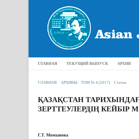
ГЛАВНАЯ
ТЕКУЩИЙ ВЫПУСК
АРХИВ
ГЛАВНАЯ
/
АРХИВЫ
/
ТОМ № 4 (2017)
/
Статьи
ҚАЗАҚСТАН ТАРИХЫНД
ЗЕРТТЕУЛЕРДІҢ КЕЙБІР 
Г.Т. Момынова