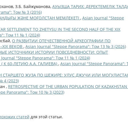
ұрханов, З.Б. Байжұманова,
АУЫЗША ТАРИХ: ДЕРЕКТЕМЕЛІК ТАЛД
rama": Том № 3 (2016)
Қ ХАНДЫҒЫ ЖӘНЕ МОҒОЛСТАН МЕМЛЕКЕТІ
,
Asian Journal "Steppe
AR SETTLEMENT TO ZHETYSU IN THE SECOND HALF OF THE XIX
": Том 11 № 1 (2024)
исбай,
О РАЗВИТИИ ОТЕЧЕСТВЕННОЙ АРХЕОГРАФИИ ПО
–XIX ВЕКОВ
,
Asian Journal "Steppe Panorama": Том 13 № 3 (2026)
ЫЕ ИСТОЧНИКИ ИСТОРИИ ПОВСЕДНЕВНОСТИ: ОПЫТ
 Journal "Steppe Panorama": Том 11 № 1 (2024)
( К 60-ЛЕТИЮ А.А. ГАЛИЕВА)
,
Asian Journal "Steppe Panorama": 
 СТАРШЕГО ЖУЗА ПО ШЕЖИРЕ: УЛУС ДЖУЧИ ИЛИ МОГУЛИСТА
№ 4 (2023)
лан ,
RETROSPECTIVE OF THE URBAN POPULATION OF KAZAKHSTAN 
ppe Panorama": Том 10 № 3 (2023)
похожих статей
для этой статьи.