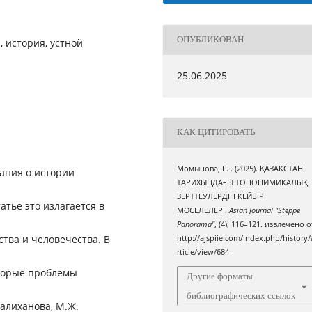
ОПУБЛИКОВАН
, история, устной
25.06.2025
КАК ЦИТИРОВАТЬ
Момынова, Г. . (2025). ҚАЗАҚСТАН
ания о истории
ТАРИХЫНДАҒЫ ТОПОНИМИКАЛЫҚ
ЗЕРТТЕУЛЕРДІҢ КЕЙБІР
атье это излагается в
МƏСЕЛЕЛЕРІ.
Asian Journal "Steppe
Panorama"
, (4), 116–121. извлечено о
тва и человечества. В
http://ajspiie.com/index.php/history/
rticle/view/684
оторые проблемы
Другие форматы
библиографических ссылок
Валиханова, М.Ж.