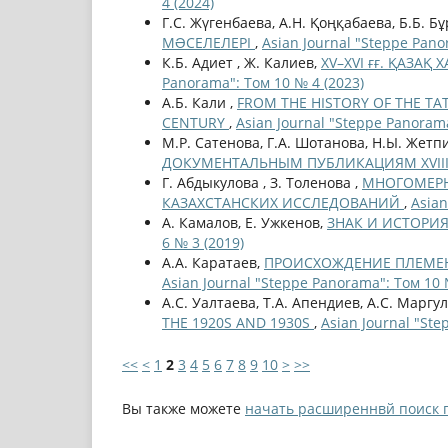
4 (2024)
Г.С. Жүгенбаева, А.Н. Қоңқабаева, Б.Б. Б
МƏСЕЛЕЛЕРІ
,
Asian Journal "Steppe Pano
К.Б. Адиет , Ж. Калиев,
XV–XVI ғғ. ҚАЗА
Panorama": Том 10 № 4 (2023)
А.Б. Кали ,
FROM THE HISTORY OF THE TAT
CENTURY
,
Asian Journal "Steppe Panorama
М.Р. Сатенова, Г.А. Шотанова, Н.Ы. Жетп
ДОКУМЕНТАЛЬНЫМ ПУБЛИКАЦИЯМ XVIII
Г. Абдыкулова , З. Толенова ,
МНОГОМЕРН
КАЗАХСТАНСКИХ ИССЛЕДОВАНИЙ
,
Asian
А. Камалов, Е. Ужкенов,
ЗНАК И ИСТОРИЯ 
6 № 3 (2019)
А.А. Каратаев,
ПРОИСХОЖДЕНИЕ ПЛЕМЕН
Asian Journal "Steppe Panorama": Том 10 
А.С. Уалтаева, Т.А. Апендиев, А.С. Маргу
THE 1920S AND 1930S
,
Asian Journal "Ste
<<
<
1
2
3
4
5
6
7
8
9
10
>
>>
Вы также можете
начать расширеннвй поиск 