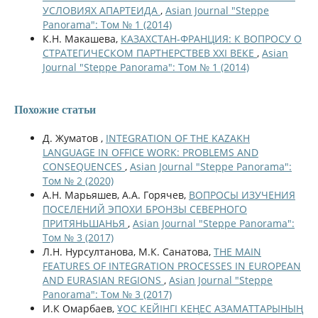
УСЛОВИЯХ АПАРТЕИДА
,
Asian Journal "Steppe
Panorama": Том № 1 (2014)
К.Н. Макашева,
КАЗАХСТАН-ФРАНЦИЯ: К ВОПРОСУ О
СТРАТЕГИЧЕСКОМ ПАРТНЕРСТВЕВ ХХІ ВЕКЕ
,
Asian
Journal "Steppe Panorama": Том № 1 (2014)
Похожие статьи
Д. Жуматов ,
INTEGRATION OF THE KAZAKH
LANGUAGE IN OFFICE WORK: PROBLEMS AND
CONSEQUENCES
,
Asian Journal "Steppe Panorama":
Том № 2 (2020)
А.Н. Марьяшев, А.А. Горячев,
ВОПРОСЫ ИЗУЧЕНИЯ
ПОСЕЛЕНИЙ ЭПОХИ БРОНЗЫ СЕВЕРНОГО
ПРИТЯНЬШАНЬЯ
,
Asian Journal "Steppe Panorama":
Том № 3 (2017)
Л.Н. Нурсултанова, М.К. Санатова,
THE MAIN
FEATURES OF INTEGRATION PROCESSES IN EUROPEAN
AND EURASIAN REGIONS
,
Asian Journal "Steppe
Panorama": Том № 3 (2017)
И.К Омарбаев,
ҰОС КЕЙІНГІ КЕҢЕС АЗАМАТТАРЫНЫҢ