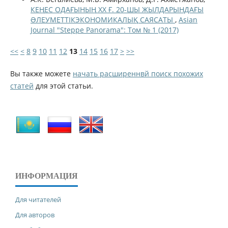
КЕҢЕС ОДАҒЫНЫҢ ХХ Ғ. 20-ШЫ ЖЫЛДАРЫНДАҒЫ
ƏЛЕУМЕТТІКЭКОНОМИКАЛЫҚ САЯСАТЫ
,
Asian
Journal "Steppe Panorama": Том № 1 (2017)
<<
<
8
9
10
11
12
13
14
15
16
17
>
>>
Вы также можете
начать расширеннвй поиск похожих
статей
для этой статьи.
ИНФОРМАЦИЯ
Для читателей
Для авторов