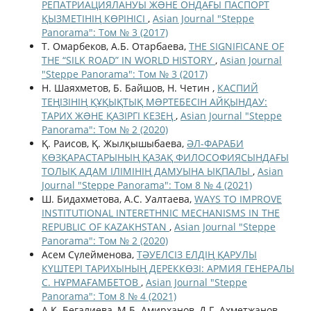
РЕПАТРИАЦИЯЛАНУЫ ЖƏНЕ ОНДАҒЫ ПАСПОРТ
ҚЫЗМЕТІНІҢ КӨРІНІСІ
,
Asian Journal "Steppe
Panorama": Том № 3 (2017)
Т. Oмарбеков, A.Б. Отарбаева,
THE SIGNIFICANE OF
THE “SILK ROAD” IN WORLD HISTORY
,
Asian Journal
"Steppe Panorama": Том № 3 (2017)
Н. Шаяхметов, Б. Байшов, Н. Четин ,
КАСПИЙ
ТЕҢІЗІНІҢ ҚҰҚЫҚТЫҚ МƏРТЕБЕСІН АЙҚЫНДАУ:
ТАРИХ ЖƏНЕ ҚАЗІРГІ КЕЗЕҢ
,
Asian Journal "Steppe
Panorama": Том № 2 (2020)
Қ. Раисов, Қ. Жылқышыбаева,
ӘЛ-ФАРАБИ
КӨЗҚАРАСТАРЫНЫҢ ҚАЗАҚ ФИЛОСОФИЯСЫНДАҒЫ
ТОЛЫҚ АДАМ ІЛІМІНІҢ ДАМУЫНА ЫҚПАЛЫ
,
Asian
Journal "Steppe Panorama": Том 8 № 4 (2021)
Ш. Бидахметова, А.С. Уалтаева,
WAYS TO IMPROVE
INSTITUTIONAL INTERETHNIC MECHANISMS IN THE
REPUBLIC OF KAZAKHSTAN
,
Asian Journal "Steppe
Panorama": Том № 2 (2020)
Асем Сүлейменова,
ТӘУЕЛСІЗ ЕЛДІҢ ҚАРУЛЫ
КҮШТЕРІ ТАРИХЫНЫҢ ДЕРЕККӨЗІ: АРМИЯ ГЕНЕРАЛЫ
С. НҰРМАҒАМБЕТОВ
,
Asian Journal "Steppe
Panorama": Том 8 № 4 (2021)
А.К. Бегалиева, М.Б. Амирханов, Д.Г. Ахметжанов,