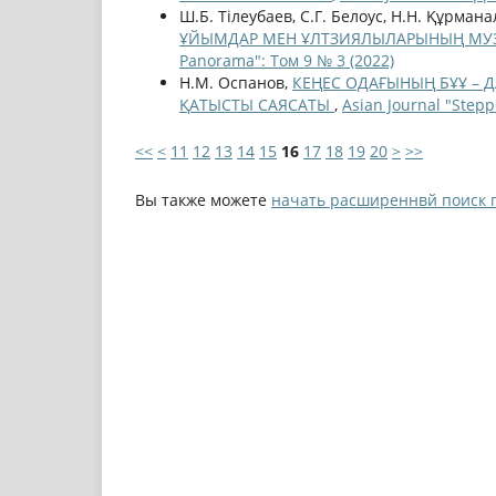
Ш.Б. Тілеубаев, C.Г. Белоус, Н.Н. Құрман
ҰЙЫМДАР МЕН ҰЛТЗИЯЛЫЛАРЫНЫҢ МУЗ
Panorama": Том 9 № 3 (2022)
Н.М. Оспанов,
КЕҢЕС ОДАҒЫНЫҢ БҰҰ – 
ҚАТЫСТЫ САЯСАТЫ
,
Asian Journal "Step
<<
<
11
12
13
14
15
16
17
18
19
20
>
>>
Вы также можете
начать расширеннвй поиск 