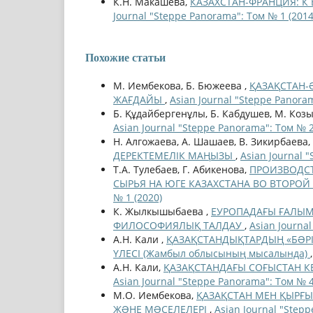
К.Н. Макашева,
КАЗАХСТАН-ФРАНЦИЯ: К 
Journal "Steppe Panorama": Том № 1 (2014
Похожие статьи
М. Иембекова, Б. Бюжеева ,
ҚАЗАҚСТАН-
ЖАҒДАЙЫ
,
Asian Journal "Steppe Panoram
Б. Құдайбергенұлы, Б. Кабдушев, М. Коз
Asian Journal "Steppe Panorama": Том № 2
Н. Алгожаева, А. Шашаев, В. Зикирбаева,
ДЕРЕКТЕМЕЛІК МАҢЫЗЫ
,
Asian Journal 
Т.А. Тулебаев, Г. Абикенова,
ПРОИЗВОДСТ
СЫРЬЯ НА ЮГЕ КАЗАХСТАНА ВО ВТОРОЙ 
№ 1 (2020)
К. Жылкышыбаева ,
ЕУРОПАДАҒЫ ҒАЛЫМ
ФИЛОСОФИЯЛЫҚ ТАЛДАУ
,
Asian Journa
А.Н. Кали ,
ҚАЗАҚСТАНДЫҚТАРДЫҢ «БƏРІ 
ҮЛЕСІ (Жамбыл облысының мысалында)
А.Н. Кали,
ҚАЗАҚСТАНДАҒЫ СОҒЫСТАН КЕ
Asian Journal "Steppe Panorama": Том № 4
М.О. Иембекова,
ҚАЗАҚСТАН МЕН ҚЫРҒЫ
ЖƏНЕ МƏСЕЛЕЛЕРІ
,
Asian Journal "Step