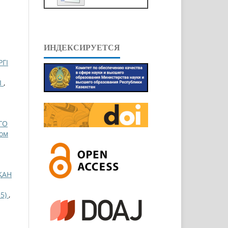
ИНДЕКСИРУЕТСЯ
ГІ
Ы
,
ГО
Том
ҚАН
55)
,