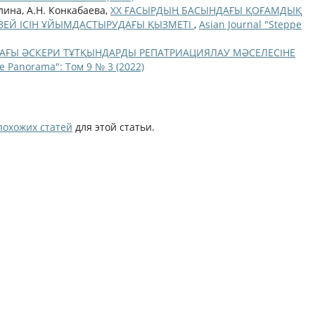
алина, А.Н. Конкабаева,
ХХ ҒАСЫРДЫҢ БАСЫНДАҒЫ ҚОҒАМДЫҚ
ЕЙ ІСІН ҰЙЫМДАСТЫРУДАҒЫ ҚЫЗМЕТІ
,
Asian Journal "Steppe
ДАҒЫ ӘСКЕРИ ТҰТҚЫНДАРДЫ РЕПАТРИАЦИЯЛАУ МӘСЕЛЕСІНЕ
pe Panorama": Том 9 № 3 (2022)
похожих статей
для этой статьи.