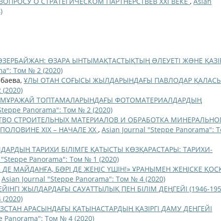
ВОПРОСУ О СТРАТЕГИЧЕСКОМ ПАРТНЕРСТВЕВ ХХІ ВЕКЕ
,
Asian
)
ƏЗЕРБАЙЖАН: ӨЗАРА ЫНТЫМАҚТАСТЫҚТЫҢ ƏЛЕУЕТІ ЖƏНЕ ҚАЗІР
a": Том № 2 (2020)
ыбаева,
ҰЛЫ ОТАН СОҒЫСЫ ЖЫЛДАРЫНДАҒЫ ПАВЛОДАР ҚАЛАС
 (2020)
МҰРАЖАЙ ТОПТАМАЛАРЫНДАҒЫ ФОТОМАТЕРИАЛДАРДЫҢ
"Steppe Panorama": Том № 2 (2020)
ВО СТРОИТЕЛЬНЫХ МАТЕРИАЛОВ И ОБРАБОТКА МИНЕРАЛЬНО
ПОЛОВИНЕ ХІХ – НАЧАЛЕ ХХ
,
Asian Journal "Steppe Panorama": 
ДАРДЫҢ ТАРИХИ БІЛІМГЕ ҚАТЫСТЫ КӨЗҚАРАСТАРЫ: ТАРИХИ-
l "Steppe Panorama": Том № 1 (2020)
ДЕ МАЙДАНҒА, БƏРІ ДЕ ЖЕҢІС ҮШІН!» ҰРАНЫМЕН ЖЕҢІСКЕ ҚОС
,
Asian Journal "Steppe Panorama": Том № 4 (2020)
ЙІНГІ ЖЫЛДАРДАҒЫ САУАТТЫЛЫҚ ПЕН БІЛІМ ДЕҢГЕЙІ (1946-19
 (2020)
ЗСТАН АРАСЫНДАҒЫ ҚАТЫНАСТАРДЫҢ ҚАЗІРГІ ДАМУ ДЕҢГЕЙІ
pe Panorama": Том № 4 (2020)