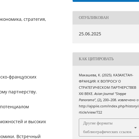
ОПУБЛИКОВАН
кономика, стратегия,
25.06.2025
КАК ЦИТИРОВАТЬ
Макашева, К. (2025). КАЗАХСТАН-
нско-французских
ФРАНЦИЯ: К ВОПРОСУ О
СТРАТЕГИЧЕСКОМ ПАРТНЕРСТВЕВ
ому партнерству.
ХХІ ВЕКЕ.
Asian Journal "Steppe
Panorama"
, (2), 200–208. извлечено о
 потенциалом
http://ajspiie.com/index.php/history/
rticle/view/722
можностей и высоких
Другие форматы
библиографических ссылок
номики. Встречный