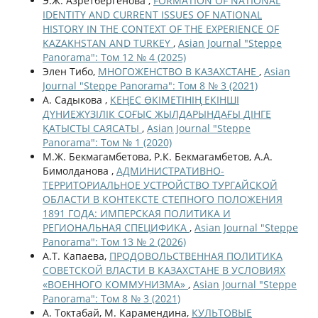
Э.Ж. Азретбергенова ,
FORMATION OF NATIONAL
IDENTITY AND CURRENT ISSUES OF NATIONAL
HISTORY IN THE CONTEXT OF THE EXPERIENCE OF
KAZAKHSTAN AND TURKEY
,
Asian Journal "Steppe
Panorama": Том 12 № 4 (2025)
Элен Тибо,
МНОГОЖЕНСТВО В КАЗАХСТАНЕ
,
Asian
Journal "Steppe Panorama": Том 8 № 3 (2021)
А. Садыкова ,
КЕҢЕС ӨКІМЕТІНІҢ ЕКІНШІ
ДҮНИЕЖҮЗІЛІК СОҒЫС ЖЫЛДАРЫНДАҒЫ ДІНГЕ
ҚАТЫСТЫ САЯСАТЫ
,
Asian Journal "Steppe
Panorama": Том № 1 (2020)
М.Ж. Бекмагамбетова, Р.К. Бекмагамбетов, А.А.
Бимолданова ,
АДМИНИСТРАТИВНО-
ТЕРРИТОРИАЛЬНОЕ УСТРОЙСТВО ТУРГАЙСКОЙ
ОБЛАСТИ В КОНТЕКСТЕ СТЕПНОГО ПОЛОЖЕНИЯ
1891 ГОДА: ИМПЕРСКАЯ ПОЛИТИКА И
РЕГИОНАЛЬНАЯ СПЕЦИФИКА
,
Asian Journal "Steppe
Panorama": Том 13 № 2 (2026)
А.Т. Капаева,
ПРОДОВОЛЬСТВЕННАЯ ПОЛИТИКА
СОВЕТСКОЙ ВЛАСТИ В КАЗАХСТАНЕ В УСЛОВИЯХ
«ВОЕННОГО КОММУНИЗМА»
,
Asian Journal "Steppe
Panorama": Том 8 № 3 (2021)
А. Токтабай, М. Карамендина,
КУЛЬТОВЫЕ