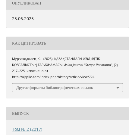
ОПУБЛИКОВАН
25.06.2025
КАК ЦИТИРОВАТЬ
Мурзаходжаев, К. . (2025). ҚАЗАҚСТАНДАҒЫ ЖƏДИДТІК
ҚОЗҒАЛЫСТЫҢ ТАРИХНАМАСЫ.
Asian Journal "Steppe Panorama"
, (2),
217–225. извлечено от
http://ajspiie.com/index.php/history/article/view/724
Другие форматы библиографических ссылок
ВЫПУСК
Том № 2 (2017)