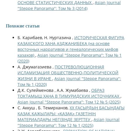
ОСНОВЕ СТАТИСТИЧЕСКИХ ДАННЫХ
,
Asian Journal
"Steppe Panorama": Том № 3 (2014)
Похожие статьи
Б. Карибаев, Н. Нуртазина ,
ИСТОРИЧЕСКАЯ ФИГУРА
КАЗАХСКОГО ХАНА АЗДЖАНИБЕКА (на основе
восточных нарративов и генеалогических мифов
казахов)
,
Asian Journal "Steppe Panorama": Том № 1
(2020)
А. Джумагазиева ,
ПОСТРЕВОЛЮЦИОННАЯ
ИСЛАМИЗАЦИЯ ОБЩЕСТВЕННО-ПОЛИТИЧЕСКОЙ
ЖИЗНИ В ИРАНЕ
,
Asian Journal "Steppe Panorama":
Том № 1 (2020)
Д.К. Сулейменова , А.А. Жумабаева ,
ОБРАЗ
ТОКТАМЫШ ХАНА В ТИМУРИДСКИХ ИСТОЧНИКАХ
,
Asian Journal "Steppe Panorama": Том 12 № 5 (2025)
С. Аккуш , Б. Темирханов,
ХХ ҒАСЫРДЫҢ БАСЫНДАҒЫ
ҚАЗАҚ ҚАЖЫЛАРЫ: «ҚАЗАҚ» ГАЗЕТІНІҢ
МАТЕРИАЛДАРЫ НЕГІЗІНДЕ ЗЕРТТЕУ
,
Asian Journal
"Steppe Panorama": Том 12 № 1 (2025)