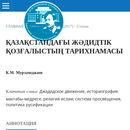
ГЛАВНАЯ
/
АРХИВЫ
/
ТОМ № 2 (2017)
/
Статьи
ҚАЗАҚСТАНДАҒЫ ЖƏДИДТІК
ҚОЗҒАЛЫСТЫҢ ТАРИХНАМАСЫ
К.М. Мурзаходжаев
Джадидское движение, историография,
Ключевые слова:
мактабы-медресе, религия ислам, система просвещения,
политика русификации
АННОТАЦИЯ