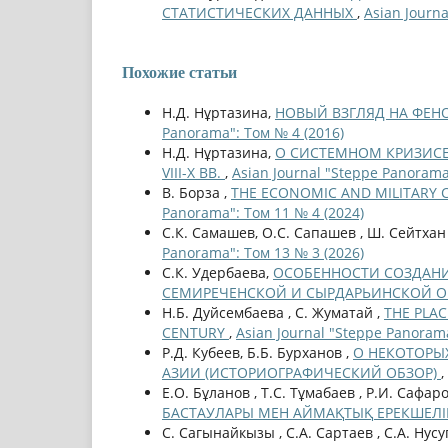
СТАТИСТИЧЕСКИХ ДАННЫХ
,
Asian Journ
Похожие статьи
Н.Д. Нұртазина,
НОВЫЙ ВЗГЛЯД НА ФЕ
Panorama": Том № 4 (2016)
Н.Д. Нұртазина,
О СИСТЕМНОМ КРИЗИСЕ
VIII-X ВВ.
,
Asian Journal "Steppe Panorama
В. Борза ,
THE ECONOMIC AND MILITARY 
Panorama": Том 11 № 4 (2024)
С.К. Самашев, О.С. Сапашев , Ш. Сейтхан
Panorama": Том 13 № 3 (2026)
С.К. Удербаева,
ОСОБЕННОСТИ СОЗДАНИ
СЕМИРЕЧЕНСКОЙ И СЫРДАРЬИНСКОЙ 
Н.Б. Дуйсембаева , С. Жуматай ,
THE PLAC
CENTURY
,
Asian Journal "Steppe Panorama
Р.Д. Кубеев, Б.Б. Бурханов ,
О НЕКОТОРЫ
АЗИИ (ИСТОРИОГРАФИЧЕСКИЙ ОБЗОР)
,
Е.О. Бұланов , Т.С. Тұмабаев , Р.И. Сафаро
БАСТАУЛАРЫ МЕН АЙМАҚТЫҚ ЕРЕКШЕЛІ
С. Сагынайкызы , С.A. Сартаев , С.A. Нус