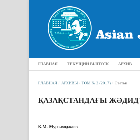
ГЛАВНАЯ
ТЕКУЩИЙ ВЫПУСК
АРХИВ
ГЛАВНАЯ
/
АРХИВЫ
/
ТОМ № 2 (2017)
/
Статьи
ҚАЗАҚСТАНДАҒЫ ЖƏДИД
К.М. Мурзаходжаев