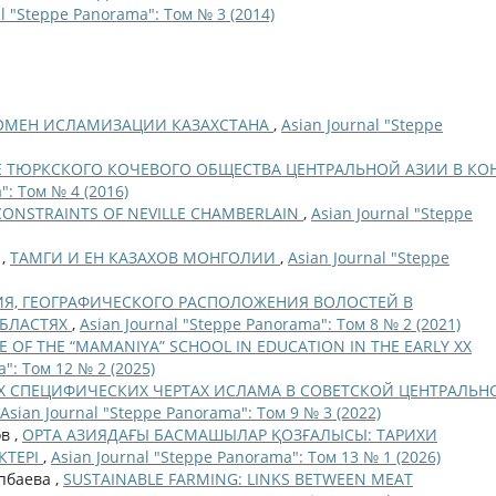
al "Steppe Panorama": Том № 3 (2014)
НОМЕН ИСЛАМИЗАЦИИ КАЗАХСТАНА
,
Asian Journal "Steppe
 ТЮРКСКОГО КОЧЕВОГО ОБЩЕСТВА ЦЕНТРАЛЬНОЙ АЗИИ В КО
": Том № 4 (2016)
CONSTRAINTS OF NEVILLE CHAMBERLAIN
,
Asian Journal "Steppe
 ,
ТАМГИ И ЕН КАЗАХОВ МОНГОЛИИ
,
Asian Journal "Steppe
Я, ГЕОГРАФИЧЕСКОГО РАСПОЛОЖЕНИЯ ВОЛОСТЕЙ В
ОБЛАСТЯХ
,
Asian Journal "Steppe Panorama": Том 8 № 2 (2021)
E OF THE “MAMANIYA” SCHOOL IN EDUCATION IN THE EARLY XX
": Том 12 № 2 (2025)
Х СПЕЦИФИЧЕСКИХ ЧЕРТАХ ИСЛАМА В СОВЕТСКОЙ ЦЕНТРАЛЬН
Asian Journal "Steppe Panorama": Том 9 № 3 (2022)
в ,
ОРТА АЗИЯДАҒЫ БАСМАШЫЛАР ҚОЗҒАЛЫСЫ: ТАРИХИ
КТЕРІ
,
Asian Journal "Steppe Panorama": Том 13 № 1 (2026)
упбаева ,
SUSTAINABLE FARMING: LINKS BETWEEN MEAT