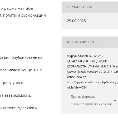
ОПУБЛИКОВАН
ография, мактабы-
я, политика русификации
25.06.2025
КАК ЦИТИРОВАТЬ
Мурзаходжаев, К. . (2025).
графия опубликованных
ҚАЗАҚСТАНДАҒЫ ЖƏДИДТІК
ҚОЗҒАЛЫСТЫҢ ТАРИХНАМАСЫ.
Asia
озникло в конце ХІХ в.
Journal "Steppe Panorama"
, (2), 217–22
извлечено от
а три группы:
http://ajspiie.com/index.php/history/
rticle/view/724
 Независимости.
Другие форматы
библиографических ссылок
ных тоже. Уделялось