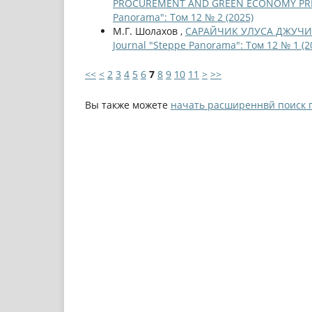
PROCUREMENT AND GREEN ECONOMY PRIN
Panorama": Том 12 № 2 (2025)
М.Г. Шолахов ,
САРАЙЧИК УЛУСА ДЖУЧИ
Journal "Steppe Panorama": Том 12 № 1 (2
<<
<
2
3
4
5
6
7
8
9
10
11
>
>>
Вы также можете
начать расширеннвй поиск 