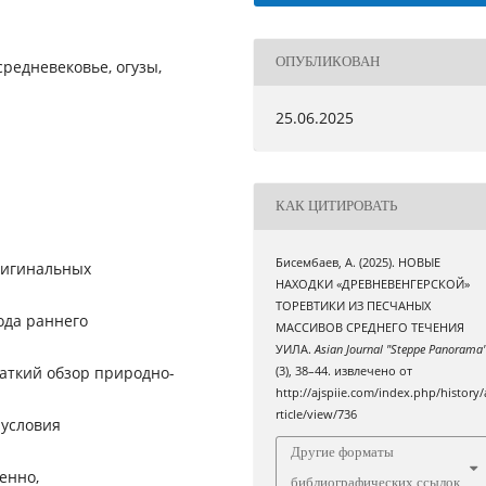
ОПУБЛИКОВАН
редневековье, огузы,
25.06.2025
КАК ЦИТИРОВАТЬ
Бисембаев, А. (2025). НОВЫЕ
ригинальных
НАХОДКИ «ДРЕВНЕВЕНГЕРСКОЙ»
ТОРЕВТИКИ ИЗ ПЕСЧАНЫХ
ода раннего
МАССИВОВ СРЕДНЕГО ТЕЧЕНИЯ
УИЛА.
Asian Journal "Steppe Panorama
раткий обзор природно-
(3), 38–44. извлечено от
http://ajspiie.com/index.php/history/
rticle/view/736
 условия
Другие форматы
енно,
библиографических ссылок