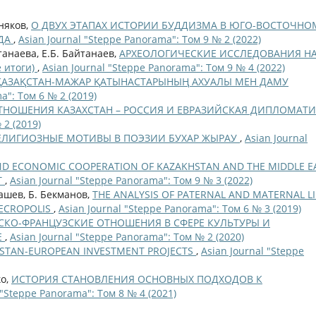
зняков,
О ДВУХ ЭТАПАХ ИСТОРИИ БУДДИЗМА В ЮГО-ВОСТОЧНО
ОДА
,
Asian Journal "Steppe Panorama": Том 9 № 2 (2022)
танаева, Е.Б. Байтанаев,
АРХЕОЛОГИЧЕСКИЕ ИССЛЕДОВАНИЯ Н
 итоги)
,
Asian Journal "Steppe Panorama": Том 9 № 4 (2022)
ГІ ҚАЗАҚСТАН-МАЖАР ҚАТЫНАСТАРЫНЫҢ АХУАЛЫ МЕН ДАМУ
a": Том 6 № 2 (2019)
ТНОШЕНИЯ КАЗАХСТАН – РОССИЯ И ЕВРАЗИЙСКАЯ ДИПЛОМАТ
 2 (2019)
ЕЛИГИОЗНЫЕ МОТИВЫ В ПОЭЗИИ БУХАР ЖЫРАУ
,
Asian Journal
AND ECONOMIC COOPERATION OF KAZAKHSTAN AND THE MIDDLE E
T
,
Asian Journal "Steppe Panorama": Том 9 № 3 (2022)
ашев, Б. Бекманов,
THE ANALYSIS OF PATERNAL AND MATERNAL L
NECROPOLIS
,
Asian Journal "Steppe Panorama": Том 6 № 3 (2019)
СКО-ФРАНЦУЗСКИЕ ОТНОШЕНИЯ В СФЕРЕ КУЛЬТУРЫ И
Е
,
Asian Journal "Steppe Panorama": Том № 2 (2020)
STAN-EUROPEAN INVESTMENT PROJECTS
,
Asian Journal "Steppe
ко,
ИСТОРИЯ СТАНОВЛЕНИЯ ОСНОВНЫХ ПОДХОДОВ К
 "Steppe Panorama": Том 8 № 4 (2021)