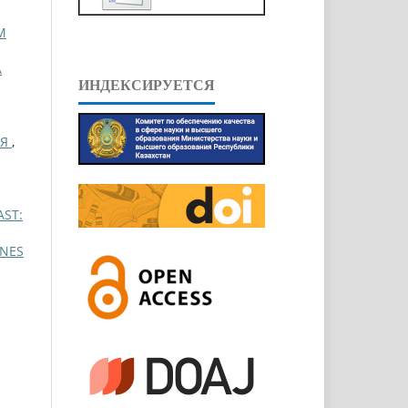
М
А
ИНДЕКСИРУЕТСЯ
ИЯ
,
AST:
INES