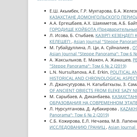
Е.Ш. Акымбек, Г.Р. Мухтарова, Б.А. Желе
КАЗАХСТАНЕ ДОМОНГОЛЬСКОГО ПЕРИ
А.А. Ергешбаев, А.Х. Шаяхметов, А.Б. Бай
ГОРОДИЩЕ КОЙБОТА (Предварительные
Л. Исова, Б. Стыбаев,
ҚАЗІРГІ КЕЗЕҢДЕ
КЕЛЕШЕГІ
,
Asian Journal "Steppe Panoram
М. Губайдуллина, Л. Ци, А. Суйналиев ,
О
Asian Journal "Steppe Panorama": Том 6 №
А. Жаксылыков, Е. Мажен, А. Жамашев,
Р
"Steppe Panorama": Том 6 № 2 (2019)
L.N. Nursultanova, A.E. Erkin,
POLITICAL 
HISTORICAL AND CHRONOLOGICAL ASPEC
Л. Джансугурова, Н. Кагыбаткызы, З. Сам
OF ANCIENT OBJECTS FROM ELEKE SAZY 
М. Сарыбаев, А. Диканбаева,
КАЗАХСТАН
ОБРАЗОВАНИЯ НА СОВРЕМЕННОМ ЭТАП
Л. Нурсултанова, Д. Аубакирова ,
KAZAKH
Panorama": Том 6 № 2 (2019)
С.Б. Кожирова, Е.Л. Нечаева, М.В. Лапен
ИССЛЕДОВАНИЮ ГРАНИЦ
,
Asian Journal