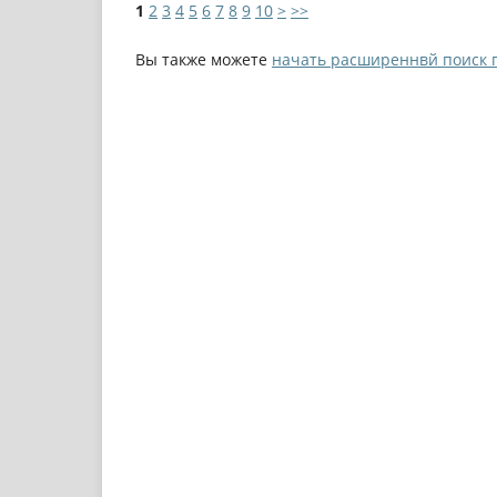
1
2
3
4
5
6
7
8
9
10
>
>>
Вы также можете
начать расширеннвй поиск 