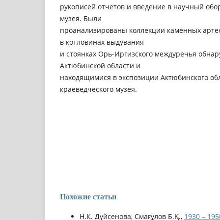
рукописей отчетов и введение в научный обо
музея. Были
проанализированы коллекции каменных артеф
в котловинах выдувания
и стоянках Орь-Иргизского междуречья обна
Актюбинской области и
находящимися в экспозиции Актюбинского обл
краеведческого музея.
Похожие статьи
Н.К. Дүйсенова, Смағұлов Б.Қ.,
1930 – 1