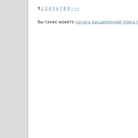
1
2
3
4
5
6
7
8
9
>
>>
Вы также можете
начать расширеннвй поиск 