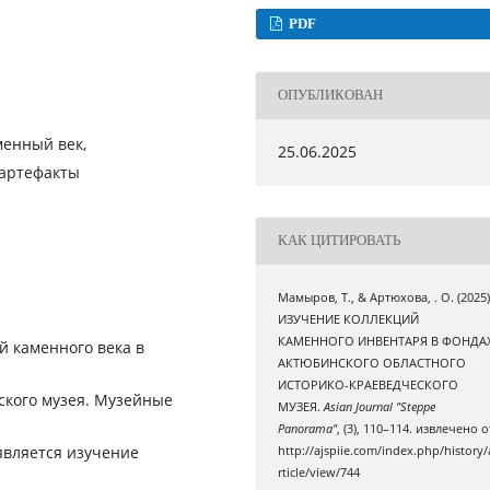
PDF
ОПУБЛИКОВАН
менный век,
25.06.2025
 артефакты
КАК ЦИТИРОВАТЬ
Мамыров, Т., & Артюхова, . О. (2025)
ИЗУЧЕНИЕ КОЛЛЕКЦИЙ
КАМЕННОГО ИНВЕНТАРЯ В ФОНДА
й каменного века в
АКТЮБИНСКОГО ОБЛАСТНОГО
ИСТОРИКО-КРАЕВЕДЧЕСКОГО
ского музея. Музейные
МУЗЕЯ.
Asian Journal "Steppe
Panorama"
, (3), 110–114. извлечено о
является изучение
http://ajspiie.com/index.php/history/
rticle/view/744