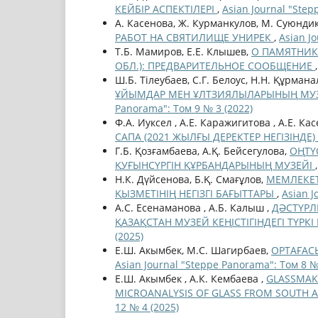
КЕЙБІР АСПЕКТІЛЕРІ
,
Asian Journal "Step
А. Касенова, Ж. Курманкулов, М. Суюндик
РАБОТ НА СВЯТИЛИЩЕ УНИРЕК
,
Asian J
Т.Б. Мамиров, Е.Е. Клышев,
О ПАМЯТНИК
ОБЛ.): ПРЕДВАРИТЕЛЬНОЕ СООБЩЕНИЕ
Ш.Б. Тілеубаев, C.Г. Белоус, Н.Н. Құрман
ҰЙЫМДАР МЕН ҰЛТЗИЯЛЫЛАРЫНЫҢ МУЗ
Panorama": Том 9 № 3 (2022)
Ф.А. Иуксел , А.Е. Каражигитова , А.Е. Ка
САПА (2021 ЖЫЛҒЫ ДЕРЕКТЕР НЕГІЗІНДЕ)
Г.Б. Қозғамбаева, А.Қ. Бейсегулова,
ОҢТҮ
ҚУҒЫНСҮРГІН ҚҰРБАНДАРЫНЫҢ МУЗЕЙІ
Н.К. Дүйсенова, Б.Қ. Смағұлов,
МЕМЛЕКЕТ
ҚЫЗМЕТІНІҢ НЕГІЗГІ БАҒЫТТАРЫ
,
Asian J
А.С. Есенаманова , А.Б. Калыш ,
ДӘСТҮРЛ
ҚАЗАҚСТАН МУЗЕЙ КЕҢІСТІГІНДЕГІ ТҮР
(2025)
Е.Ш. Акымбек, М.С. Шагирбаев,
ОРТАҒАС
Asian Journal "Steppe Panorama": Том 8 №
Е.Ш. Акымбек , А.К. Кембаева ,
GLASSMAKI
MICROANALYSIS OF GLASS FROM SOUTH
12 № 4 (2025)