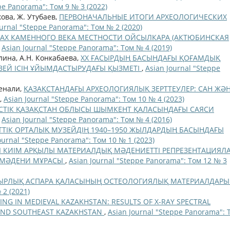
pe Panorama": Том 9 № 3 (2022)
ова, Ж. Утубаев,
ПЕРВОНАЧАЛЬНЫЕ ИТОГИ АРХЕОЛОГИЧЕСКИХ
ournal "Steppe Panorama": Том № 2 (2020)
АХ КАМЕННОГО ВЕКА МЕСТНОСТИ ОЙСЫЛКАРА (АКТЮБИНСКАЯ
,
Asian Journal "Steppe Panorama": Том № 4 (2019)
алина, А.Н. Конкабаева,
ХХ ҒАСЫРДЫҢ БАСЫНДАҒЫ ҚОҒАМДЫҚ
ЕЙ ІСІН ҰЙЫМДАСТЫРУДАҒЫ ҚЫЗМЕТІ
,
Asian Journal "Steppe
сенали,
ҚАЗАҚСТАНДАҒЫ АРХЕОЛОГИЯЛЫҚ ЗЕРТТЕУЛЕР: САН ЖӘ
,
Asian Journal "Steppe Panorama": Том 10 № 4 (2023)
СТІК ҚАЗАҚСТАН ОБЛЫСЫ ШЫМКЕНТ ҚАЛАСЫНДАҒЫ САЯСИ
,
Asian Journal "Steppe Panorama": Том № 4 (2016)
ТІК ОРТАЛЫҚ МУЗЕЙДІҢ 1940–1950 ЖЫЛДАРДЫҢ БАСЫНДАҒЫ
ournal "Steppe Panorama": Том 10 № 1 (2023)
І КИІМ АРҚЫЛЫ МАТЕРИАЛДЫҚ МӘДЕНИЕТТІ РЕПРЕЗЕНТАЦИЯЛА
КІ МӘДЕНИ МҰРАСЫ
,
Asian Journal "Steppe Panorama": Том 12 № 3
ЫРЛЫҚ АСПАРА ҚАЛАСЫНЫҢ ОСТЕОЛОГИЯЛЫҚ МАТЕРИАЛДАР
 2 (2021)
NG IN MEDIEVAL KAZAKHSTAN: RESULTS OF X-RAY SPECTRAL
 AND SOUTHEAST KAZAKHSTAN
,
Asian Journal "Steppe Panorama": 