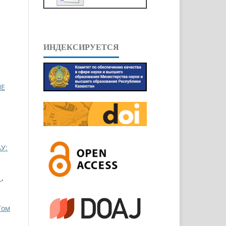
ИНДЕКСИРУЕТСЯ
НЕ
У:
Ы
,
Том