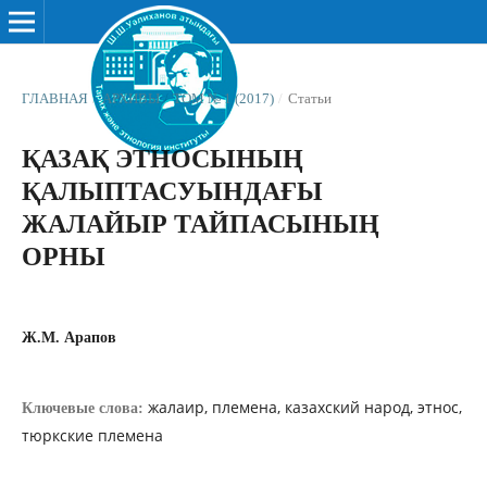
ГЛАВНАЯ
/
АРХИВЫ
/
ТОМ № 1 (2017)
/
Статьи
ҚАЗАҚ ЭТНОСЫНЫҢ
ҚАЛЫПТАСУЫНДАҒЫ
ЖАЛАЙЫР ТАЙПАСЫНЫҢ
ОРНЫ
Ж.М. Арапов
жалаир, племена, казахский народ, этнос,
Ключевые слова:
тюркские племена