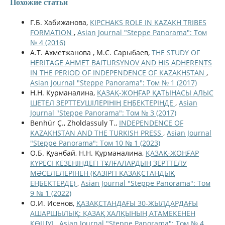
Похожие статьи
Г.Б. Хабижанова,
KIPCHAKS ROLE IN KAZAKH TRIBES
FORMATION
,
Asian Journal "Steppe Panorama": Том
№ 4 (2016)
А.Т. Ахметжанова , М.С. Сарыбаев,
THE STUDY OF
HERITAGE AHMET BAITURSYNOV AND HIS ADHERENTS
IN THE PERIOD OF INDEPENDENCE OF KAZAKHSTAN
,
Asian Journal "Steppe Panorama": Том № 1 (2017)
Н.Н. Курманалина,
ҚАЗАҚ-ЖОҢҒАР ҚАТЫНАСЫ АЛЫС
ШЕТЕЛ ЗЕРТТЕУШІЛЕРІНІҢ ЕҢБЕКТЕРІНДЕ
,
Asian
Journal "Steppe Panorama": Том № 3 (2017)
Benhür Ç., Zholdassuly T.,
INDEPENDENCE OF
KAZAKHSTAN AND THE TURKISH PRESS
,
Asian Journal
"Steppe Panorama": Том 10 № 1 (2023)
О.Б. Қуанбай, Н.Н. Құрманалина,
ҚАЗАҚ-ЖОҢҒАР
КҮРЕСІ КЕЗЕҢІНДЕГІ ТҰЛҒАЛАРДЫҢ ЗЕРТТЕЛУ
МӘСЕЛЕЛЕРІНЕН (ҚАЗІРГІ ҚАЗАҚСТАНДЫҚ
ЕҢБЕКТЕРДЕ)
,
Asian Journal "Steppe Panorama": Том
9 № 1 (2022)
О.И. Исенов,
ҚАЗАҚСТАНДАҒЫ 30-ЖЫЛДАРДАҒЫ
АШАРШЫЛЫҚ: ҚАЗАҚ ХАЛҚЫНЫҢ АТАМЕКЕНЕН
КӨШУІ
,
Asian Journal "Steppe Panorama": Том № 4