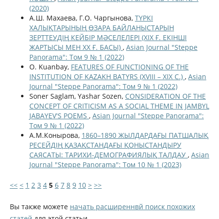
(2020)
А.Ш. Махаева, Г.О. Чаргынова,
ТҮРКІ
ХАЛЫҚТАРЫНЫҢ ӨЗАРА БАЙЛАНЫСТАРЫН
ЗЕРТТЕУДІҢ КЕЙБІР МӘСЕЛЕЛЕРІ (ХІХ Ғ. ЕКІНШІ
ЖАРТЫСЫ МЕН ХХ Ғ. БАСЫ)
,
Asian Journal "Steppe
Panorama": Том 9 № 1 (2022)
O. Kuanbay,
FEATURES OF FUNCTIONING OF THE
INSTITUTION OF KAZAKH BATYRS (XVIII – XIX С.)
,
Asian
Journal "Steppe Panorama": Том 9 № 1 (2022)
Soner Saglam, Yashar Sozen,
CONSIDERATION OF THE
CONCEPT OF CRITICISM AS A SOCIAL THEME IN JAMBYL
JABAYEV'S POEMS
,
Asian Journal "Steppe Panorama":
Том 9 № 1 (2022)
А.М.Конырова,
1860–1890 ЖЫЛДАРДАҒЫ ПАТШАЛЫҚ
РЕСЕЙДІҢ ҚАЗАҚСТАНДАҒЫ ҚОНЫСТАНДЫРУ
САЯСАТЫ: ТАРИХИ-ДЕМОГРАФИЯЛЫҚ ТАЛДАУ
,
Asian
Journal "Steppe Panorama": Том 10 № 1 (2023)
<<
<
1
2
3
4
5
6
7
8
9
10
>
>>
Вы также можете
начать расширеннвй поиск похожих
статей
для этой статьи.