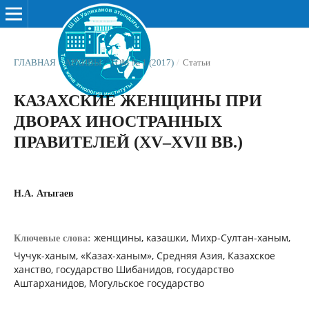
ГЛАВНАЯ
/
АРХИВЫ
/
ТОМ № 1 (2017)
/
Статьи
КАЗАХСКИЕ ЖЕНЩИНЫ ПРИ
ДВОРАХ ИНОСТРАННЫХ
ПРАВИТЕЛЕЙ (XV–XVII ВВ.)
Н.А. Атыгаев
женщины, казашки, Михр-Султан-ханым,
Ключевые слова:
Чучук-ханым, «Казах-ханым», Средняя Азия, Казахское
ханство, государство Шибанидов, государство
Аштарханидов, Могульское государство