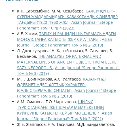
К.К. Сарсембина, М.М. Козыбаева,
САЯСИ ҚУҒЫН-
СҮРГІН ЖЫЛДАРЫНДАҒЫ ҚАЗАҚСТАНДЫҚ ӘЙЕЛДЕР
ТАҒДЫРЫ (1920–1950 ЖЖ.)
,
Asian Journal "Steppe
Panorama": Том 10 № 4 (2023)
А.Е. Хаким,
ТАРИХ-И РАШИДИ ШЫҒАРМАСЫНДАҒЫ
МОҒОЛСТАНҒА ҚАТЫСТЫ ЖЕР-СУ АТТАРЫ
,
Asian
Journal "Steppe Panorama": Том 6 № 2 (2019)
Л. Джансугурова, Н. Кагыбаткызы, З. Самашев, Б.
Бекманов,
THE ANALYSIS OF PATERNAL AND
MATERNAL LINES OF ANCIENT OBJECTS FROM ELEKE
SAZY NECROPOLIS
,
Asian Journal "Steppe Panorama":
Том 6 № 3 (2019)
М.Т. Шоинжанова, А.С. Уалтаева,
ҚАЗАҚ-ҮНДІ
ƏДЕБИЕТІНДЕГІ ҰЛТТЫҚ ХАРАКТЕРІ
(САЛЫСТЫРМАЛЫ СИПАТЫ)
,
Asian Journal "Steppe
Panorama": Том 6 № 2 (2019)
А.М. Сманова, Г.О. Чаргынова,
ШЫҒЫС
ТҮРКІСТАНДАҒЫ ЖЕТІШАҺАР МЕМЛЕКЕТІНІҢ
КҮЙРЕУІНЕ ҚАТЫСТЫ КЕЙБІР МƏСЕЛЕЛЕР
,
Asian
Journal "Steppe Panorama": Том 8 № 2 (2021)
Ж.Е. Жаппасов, Н.А. Тасилова, М.Д. Байдавлетова,