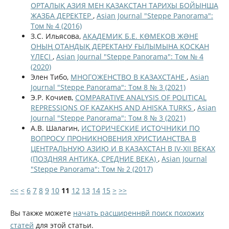
ОРТАЛЫҚ АЗИЯ МЕН ҚАЗАҚСТАН ТАРИХЫ БОЙЫНША
ЖАЗБА ДЕРЕКТЕР
,
Asian Journal "Steppe Panorama":
Том № 4 (2016)
З.С. Ильясова,
АКАДЕМИК Б.Е. КӨМЕКОВ ЖƏНЕ
ОНЫҢ ОТАНДЫҚ ДЕРЕКТАНУ ҒЫЛЫМЫНА ҚОСҚАН
ҮЛЕСІ
,
Asian Journal "Steppe Panorama": Том № 4
(2020)
Элен Тибо,
МНОГОЖЕНСТВО В КАЗАХСТАНЕ
,
Asian
Journal "Steppe Panorama": Том 8 № 3 (2021)
Э.Р. Кочиев,
COMPARATIVE ANALYSIS OF POLITICAL
REPRESSIONS OF KAZAKHS AND AHISKA TURKS
,
Asian
Journal "Steppe Panorama": Том 8 № 3 (2021)
А.В. Шалагин,
ИСТОРИЧЕСКИЕ ИСТОЧНИКИ ПО
ВОПРОСУ ПРОНИКНОВЕНИЯ ХРИСТИАНСТВА В
ЦЕНТРАЛЬНУЮ АЗИЮ И В КАЗАХСТАН В IV-XII ВЕКАХ
(ПОЗДНЯЯ АНТИКА, СРЕДНИЕ ВЕКА)
,
Asian Journal
"Steppe Panorama": Том № 2 (2017)
<<
<
6
7
8
9
10
11
12
13
14
15
>
>>
Вы также можете
начать расширеннвй поиск похожих
статей
для этой статьи.