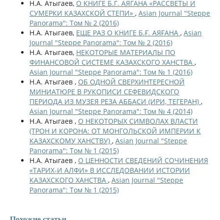
Н.А. Атыгаев,
О КНИГЕ Б.Г. АЯГАНА «РАССВЕТЫ И
СУМЕРКИ КАЗАХСКОЙ СТЕПИ»
,
Asian Journal "Steppe
Panorama": Том № 2 (2016)
Н.А. Атыгаев,
ЕЩЕ РАЗ О КНИГЕ Б.Ғ. АЯҒАНА
,
Asian
Journal "Steppe Panorama": Том № 2 (2016)
Н.А. Атыгаев,
НЕКОТОРЫЕ МАТЕРИАЛЫ ПО
ФИНАНСОВОЙ СИСТЕМЕ КАЗАХСКОГО ХАНСТВА
,
Asian Journal "Steppe Panorama": Том № 1 (2016)
Н.А. Атыгаев ,
ОБ ОДНОЙ СВЕРХИНТЕРЕСНОЙ
МИНИАТЮРЕ В РУКОПИСИ СЕФЕВИДСКОГО
ПЕРИОДА ИЗ МУЗЕЯ РЕЗА АББАСИ (ИРИ, ТЕГЕРАН)
,
Asian Journal "Steppe Panorama": Том № 4 (2014)
Н.А. Атыгаев ,
О НЕКОТОРЫХ СИМВОЛАХ ВЛАСТИ
(ТРОН И КОРОНА: ОТ МОНГОЛЬСКОЙ ИМПЕРИИ К
КАЗАХСКОМУ ХАНСТВУ)
,
Asian Journal "Steppe
Panorama": Том № 1 (2015)
Н.А. Атыгаев ,
О ЦЕННОСТИ СВЕДЕНИЙ СОЧИНЕНИЯ
«ТАРИХ-И АЛФИ» В ИССЛЕДОВАНИИ ИСТОРИИ
КАЗАХСКОГО ХАНСТВА
,
Asian Journal "Steppe
Panorama": Том № 1 (2015)
Похожие статьи