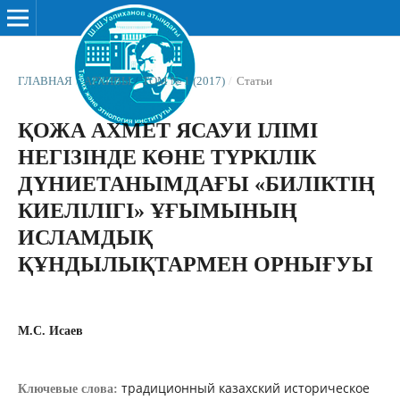
ГЛАВНАЯ
/
АРХИВЫ
/
ТОМ № 1 (2017)
/
Статьи
ҚОЖА АХМЕТ ЯСАУИ ІЛІМІ
НЕГІЗІНДЕ КӨНЕ ТҮРКІЛІК
ДҮНИЕТАНЫМДАҒЫ «БИЛІКТІҢ
КИЕЛІЛІГІ» ҰҒЫМЫНЫҢ
ИСЛАМДЫҚ
ҚҰНДЫЛЫҚТАРМЕН ОРНЫҒУЫ
М.С. Исаев
традиционный казахский историческое
Ключевые слова: