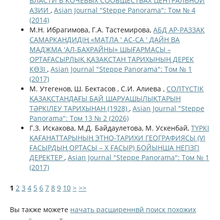
ВЛАСТИ В КОЧЕВЫХ СООБЩЕСТВАХ ЦЕНТРАЛЬНОЙ
АЗИИ
,
Asian Journal "Steppe Panorama": Том № 4
(2014)
М.Н. Ибрагимова, Г.А. Тастемирова,
АБД АР-РАЗЗАК
САМАРКАНДИДІҢ «МАТЛА ' АС-СА ' ДАЙН ВА
МАДЖМА 'АЛ-БАХРАЙНЫ» ШЫҒАРМАСЫ –
ОРТАҒАСЫРЛЫҚ ҚАЗАҚСТАН ТАРИХЫНЫҢ ДЕРЕК
КӨЗІ
,
Asian Journal "Steppe Panorama": Том № 1
(2017)
М. Утегенов, Ш. Бектасов , С.И. Алиева ,
СОЛТҮСТІК
ҚАЗАҚСТАНДАҒЫ БАЙ ШАРУАШЫЛЫҚТАРЫН
ТӘРКІЛЕУ ТАРИХЫНАН (1928)
,
Asian Journal "Steppe
Panorama": Том 13 № 2 (2026)
Г.З. Искакова, М.Д. Байдаулетова, М. Ускенбай,
ТҮРКІ
ҚАҒАНАТТАРЫНЫҢ ЭТНО-ТАРИХИ ГЕОГРАФИЯСЫ (VI
ҒАСЫРДЫҢ ОРТАСЫ – X ҒАСЫР) БОЙЫНША НЕГІЗГІ
ДЕРЕКТЕР
,
Asian Journal "Steppe Panorama": Том № 1
(2017)
1
2
3
4
5
6
7
8
9
10
>
>>
Вы также можете
начать расширеннвй поиск похожих