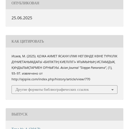
ОПУБЛИКОВАН
25.06.2025
КАК ЦИТИРОВАТЬ
Исаев, М. (2025). ҚОЖА АХМЕТ ЯСАУИ ІЛІМІ НЕГІЗІНДЕ КӨНЕ ТҮРКІЛІК
ДҮНИЕТАНЫМДАҒЫ «БИЛІКТІҢ КИЕЛІЛІГІ» ҰҒЫМЫНЫҢ ИСЛАМДЫҚ
ҚҰНДЫЛЫҚТАРМЕН ОРНЫҒУЫ.
Asian Journal "Steppe Panorama"
, (1),
93–97. извлечено от
http://ajspiie.com/index.php/history/article/view/770
Другие форматы библиографических ссылок
ВЫПУСК