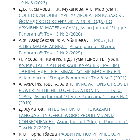
10 № 3 (2023)
Д.Б. Касымова , Г.К. Муканова, А.С. Маргулан ,
СОВЕТСКИЙ ОПЫТ УРЕГУЛИРОВАНИЯ КАЗАХСКО-
ЙОМУДСКОГО КОНФЛИКТА 1923 ГОДА (ПО
АРХИВНЫМ МАТЕРИАЛАМ)
,
Asian Journal "Steppe
Panorama": Том 13 № 2 (2026)
А.Ж. Азирбекова, Ж.Р. Абишева ,
ГЕРЖОД ІСІ:
АШЫЛМАҒАН АҚИҚАТ
,
Asian Journal "Steppe
Panorama": Том 12 № 2 (2025)
Л. Исова, Ж. Кайпжан, Д. Туманшиев, Н. Тyран,
ҚАЗАҚСТАН- ЛАТВИЯ: ХАЛЫҚАРАЛЫҚ ТРАНЗИТ
ТӨҢІРЕГІНДЕГІ ЫНТЫМАҚТАСТЫҚ МƏСЕЛЕЛЕРІ
,
Asian Journal "Steppe Panorama": Том 8 № 2 (2021)
А. Ахметжанова, А. Алина,
INNOVATIONS OF SOVIET
POWER IN THE FIELD OFEDUCATION IN THE 1920-
1930s
,
Asian Journal "Steppe Panorama": Том 6 № 1
(2019)
Д. Жуматов ,
INTEGRATION OF THE KAZAKH
LANGUAGE IN OFFICE WORK: PROBLEMS AND
CONSEQUENCES
,
Asian Journal "Steppe Panorama":
Том № 2 (2020)
К.О. Торланбаева,
РАЗВИТИЕ ПОЛИТИЧЕСКОЙ