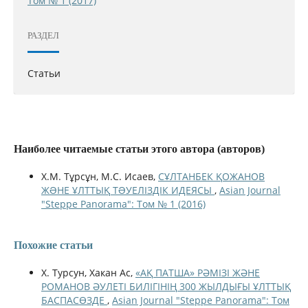
Том № 1 (2017)
РАЗДЕЛ
Статьи
Наиболее читаемые статьи этого автора (авторов)
Х.М. Тұрсұн, М.С. Исаев,
СҰЛТАНБЕК ҚОЖАНОВ
ЖƏНЕ ҰЛТТЫҚ ТƏУЕЛІЗДІК ИДЕЯСЫ
,
Asian Journal
"Steppe Panorama": Том № 1 (2016)
Похожие статьи
Х. Турсун, Хакан Ас,
«АҚ ПАТША» РӘМІЗІ ЖӘНЕ
РОМАНОВ ӘУЛЕТІ БИЛІГІНІҢ 300 ЖЫЛДЫҒЫ ҰЛТТЫҚ
БАСПАСӨЗДЕ
,
Asian Journal "Steppe Panorama": Том