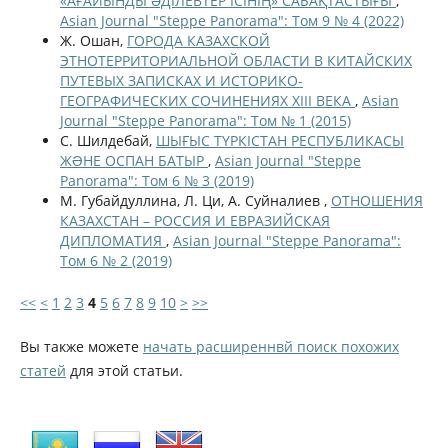
«АҒАЙЫНДЫ ӘДІЛЕВТЕР ІСІНІҢ» САБАҚТАСТЫҒЫ
,
Asian Journal "Steppe Panorama": Том 9 № 4 (2022)
Ж. Ошан,
ГОРОДА КАЗАХСКОЙ
ЭТНОТЕРРИТОРИАЛЬНОЙ ОБЛАСТИ В КИТАЙСКИХ
ПУТЕВЫХ ЗАПИСКАХ И ИСТОРИКО-
ГЕОГРАФИЧЕСКИХ СОЧИНЕНИЯХ XIII ВЕКА
,
Asian
Journal "Steppe Panorama": Том № 1 (2015)
С. Шилдебай,
ШЫҒЫС ТҮРКІСТАН РЕСПУБЛИКАСЫ
ЖƏНЕ ОСПАН БАТЫР
,
Asian Journal "Steppe
Panorama": Том 6 № 3 (2019)
М. Губайдуллина, Л. Ци, А. Суйналиев ,
ОТНОШЕНИЯ
КАЗАХСТАН – РОССИЯ И ЕВРАЗИЙСКАЯ
ДИПЛОМАТИЯ
,
Asian Journal "Steppe Panorama":
Том 6 № 2 (2019)
<<
<
1
2
3
4
5
6
7
8
9
10
>
>>
Вы также можете
начать расширеннвй поиск похожих
статей
для этой статьи.