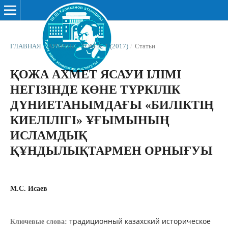
ГЛАВНАЯ
/
АРХИВЫ
/
ТОМ № 1 (2017)
/
Статьи
ҚОЖА АХМЕТ ЯСАУИ ІЛІМІ
НЕГІЗІНДЕ КӨНЕ ТҮРКІЛІК
ДҮНИЕТАНЫМДАҒЫ «БИЛІКТІҢ
КИЕЛІЛІГІ» ҰҒЫМЫНЫҢ
ИСЛАМДЫҚ
ҚҰНДЫЛЫҚТАРМЕН ОРНЫҒУЫ
М.С. Исаев
традиционный казахский историческое
Ключевые слова: