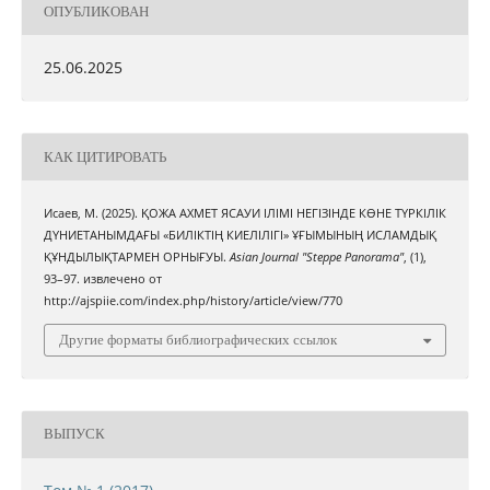
ОПУБЛИКОВАН
25.06.2025
КАК ЦИТИРОВАТЬ
Исаев, М. (2025). ҚОЖА АХМЕТ ЯСАУИ ІЛІМІ НЕГІЗІНДЕ КӨНЕ ТҮРКІЛІК
ДҮНИЕТАНЫМДАҒЫ «БИЛІКТІҢ КИЕЛІЛІГІ» ҰҒЫМЫНЫҢ ИСЛАМДЫҚ
ҚҰНДЫЛЫҚТАРМЕН ОРНЫҒУЫ.
Asian Journal "Steppe Panorama"
, (1),
93–97. извлечено от
http://ajspiie.com/index.php/history/article/view/770
Другие форматы библиографических ссылок
ВЫПУСК