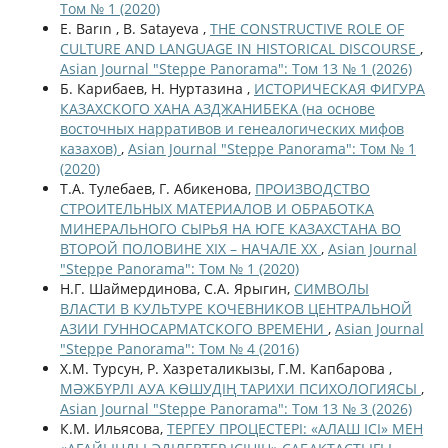
Том № 1 (2020)
E. Barın , B. Satayeva ,
THE CONSTRUCTIVE ROLE OF
CULTURE AND LANGUAGE IN HISTORICAL DISCOURSE
,
Asian Journal "Steppe Panorama": Том 13 № 1 (2026)
Б. Карибаев, Н. Нуртазина ,
ИСТОРИЧЕСКАЯ ФИГУРА
КАЗАХСКОГО ХАНА АЗДЖАНИБЕКА (на основе
восточных нарративов и генеалогических мифов
казахов)
,
Asian Journal "Steppe Panorama": Том № 1
(2020)
Т.А. Тулебаев, Г. Абикенова,
ПРОИЗВОДСТВО
СТРОИТЕЛЬНЫХ МАТЕРИАЛОВ И ОБРАБОТКА
МИНЕРАЛЬНОГО СЫРЬЯ НА ЮГЕ КАЗАХСТАНА ВО
ВТОРОЙ ПОЛОВИНЕ ХІХ – НАЧАЛЕ ХХ
,
Asian Journal
"Steppe Panorama": Том № 1 (2020)
Н.Г. Шаймердинова, С.А. Ярыгин,
СИМВОЛЫ
ВЛАСТИ В КУЛЬТУРЕ КОЧЕВНИКОВ ЦЕНТРАЛЬНОЙ
АЗИИ ГУННОСАРМАТСКОГО ВРЕМЕНИ
,
Asian Journal
"Steppe Panorama": Том № 4 (2016)
Х.М. Турсун, Р. Хазреталикызы, Г.М. Капбарова ,
МӘЖБҮРЛІ АУА КӨШУДІҢ ТАРИХИ ПСИХОЛОГИЯСЫ
,
Asian Journal "Steppe Panorama": Том 13 № 3 (2026)
К.М. Ильясова,
ТЕРГЕУ ПРОЦЕСТЕРІ: «АЛАШ ІСІ» МЕН