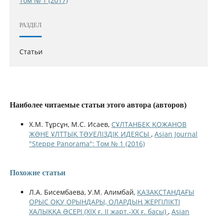
Том № 1 (2017)
РАЗДЕЛ
Статьи
Наиболее читаемые статьи этого автора (авторов)
Х.М. Тұрсұн, М.С. Исаев,
СҰЛТАНБЕК ҚОЖАНОВ
ЖƏНЕ ҰЛТТЫҚ ТƏУЕЛІЗДІК ИДЕЯСЫ
,
Asian Journal
"Steppe Panorama": Том № 1 (2016)
Похожие статьи
Л.А. Бисембаева, У.М. Алимбай,
ҚАЗАҚСТАНДАҒЫ
ОРЫС ОҚУ ОРЫНДАРЫ, ОЛАРДЫҢ ЖЕРГІЛІКТІ
ХАЛЫҚҚА ƏСЕРІ (ХІХ ғ. ІІ жарт.-ХХ ғ. басы)
,
Asian