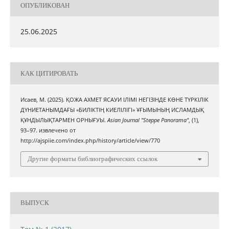
ОПУБЛИКОВАН
25.06.2025
КАК ЦИТИРОВАТЬ
Исаев, М. (2025). ҚОЖА АХМЕТ ЯСАУИ ІЛІМІ НЕГІЗІНДЕ КӨНЕ ТҮРКІЛІК
ДҮНИЕТАНЫМДАҒЫ «БИЛІКТІҢ КИЕЛІЛІГІ» ҰҒЫМЫНЫҢ ИСЛАМДЫҚ
ҚҰНДЫЛЫҚТАРМЕН ОРНЫҒУЫ.
Asian Journal "Steppe Panorama"
, (1),
93–97. извлечено от
http://ajspiie.com/index.php/history/article/view/770
Другие форматы библиографических ссылок
ВЫПУСК