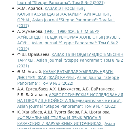
Journal "Steppe Panorama": Том 8 № 2 (2021)
Ж.М. Арапов,
ҚАЗАҚ ЭТНОСЫНЫҢ
ҚАЛЫПТАСУЫНДАҒЫ ЖАЛАЙЫР ТАЙПАСЫНЫҢ
ОРНЫ
,
Asian Journal "Steppe Panorama": Том № 1
(2017)
А. Жуманова,
1940 - 1980 ЖЖ. БІЛІМ БЕРУ
ЖҮЙЕСІНДЕГІ ТІЛДІК РЕФОРМА ЖƏНЕ ОНЫҢ ЖҮЗЕГЕ
АСУЫ
,
Asian Journal "Steppe Panorama": Том 6 № 2
(2019)
Ф.Ш. Оразбаева,
ҚАЗАҚ ТІЛІН ОҚЫТУ ƏДІСТЕМЕСІНІҢ
ТАРИХЫ
,
Asian Journal "Steppe Panorama": Том 8 № 2
(2021)
Ө.М. Ағатай,
ҚАЗАҚ БАТЫРЛАР ЖЫРЛАРЫНДАҒЫ
ДӘСТҮРЛІ ЖАҚ (ЖАЙ) ҚАРУЫ
,
Asian Journal "Steppe
Panorama": Том 9 № 3 (2022)
А.А. Ергешбаев, А.Х. Шаяхметов, А.Б. Байтанаева,
Е.Б. Байтанаев,
АРХЕОЛОГИЧЕСКИЕ ИССЛЕДОВАНИЯ
НА ГОРОДИЩЕ КОЙБОТА (Предварительные итоги)
,
Asian Journal "Steppe Panorama": Том 9 № 4 (2022)
К. Жанабаев, А.Ш. Тургенбаева, Г.А. Шотанова,
«ФОРМУЛЬНЫЙ СТИЛЬ» И ЯЗЫК ЭПОСА В
КАЗАХСКИХ И ЗАРУБЕЖНЫХ ИСТОЧНИКАХ
,
Asian