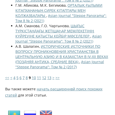
Journal "Steppe Panorama": Том 8 № 2 (2021)
Г.М. Абикова, М.К. Бегимова,
ОРТАЛЫҚ ҒЫЛЫМИ
КІТАПХАНАНЫҢ СИРЕК КІТАПТАРЫ МЕН
ҚОЛЖАЗБАЛАРЫ
,
Asian Journal "Steppe Panorama":
Том 8 № 2 (2021)
А.М. Сманова, Г.О. Чаргынова,
ШЫҒЫС
ТҮРКІСТАНДАҒЫ ЖЕТІШАҺАР МЕМЛЕКЕТІНІҢ
КҮЙРЕУІНЕ ҚАТЫСТЫ КЕЙБІР МƏСЕЛЕЛЕР
,
Asian
Journal "Steppe Panorama": Том 8 № 2 (2021)
А.В. Шалагин,
ИСТОРИЧЕСКИЕ ИСТОЧНИКИ ПО
ВОПРОСУ ПРОНИКНОВЕНИЯ ХРИСТИАНСТВА В
ЦЕНТРАЛЬНУЮ АЗИЮ И В КАЗАХСТАН В IV-XII ВЕКАХ
(ПОЗДНЯЯ АНТИКА, СРЕДНИЕ ВЕКА)
,
Asian Journal
"Steppe Panorama": Том № 2 (2017)
<<
<
4
5
6
7
8
9
10
11
12
13
>
>>
Вы также можете
начать расширеннвй поиск похожих
статей
для этой статьи.