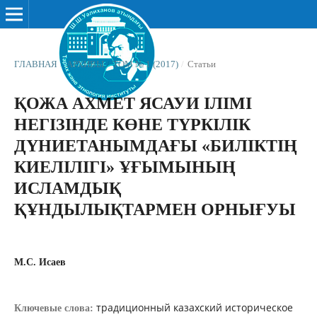
ГЛАВНАЯ
/
АРХИВЫ
/
ТОМ № 1 (2017)
/
Статьи
ҚОЖА АХМЕТ ЯСАУИ ІЛІМІ
НЕГІЗІНДЕ КӨНЕ ТҮРКІЛІК
ДҮНИЕТАНЫМДАҒЫ «БИЛІКТІҢ
КИЕЛІЛІГІ» ҰҒЫМЫНЫҢ
ИСЛАМДЫҚ
ҚҰНДЫЛЫҚТАРМЕН ОРНЫҒУЫ
М.С. Исаев
традиционный казахский историческое
Ключевые слова: