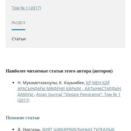
Том № 1 (2017)
РАЗДЕЛ
Статьи
Наиболее читаемые статьи этого автора (авторов)
Н. Мукаметхакнулы, К. Кауымбек,
ҚР МЕН ҚХР
АРАСЫНДАҒЫ МƏДЕНИ ҚАРЫМ - ҚАТЫНАСТАРДЫҢ
ДАМУЫ
,
Asian Journal "Steppe Panorama": Том № 1
(2017)
Похожие статьи
Д. Нургазы,
ЗИЯТ ШƏКƏРІМҰЛЫНЫҢ ТҰЛҒАЛЫҚ