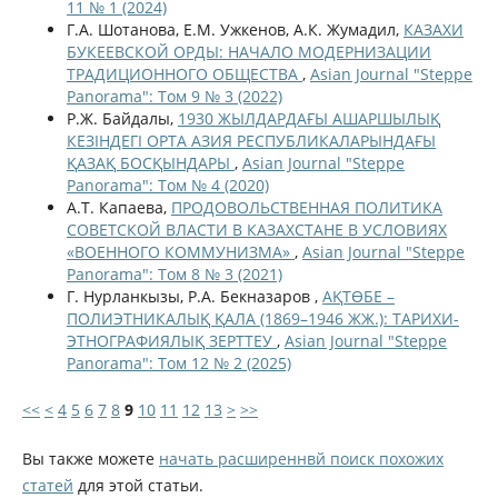
11 № 1 (2024)
Г.А. Шотанова, Е.М. Ужкенов, А.К. Жумадил,
КАЗАХИ
БУКЕЕВСКОЙ ОРДЫ: НАЧАЛО МОДЕРНИЗАЦИИ
ТРАДИЦИОННОГО ОБЩЕСТВА
,
Asian Journal "Steppe
Panorama": Том 9 № 3 (2022)
Р.Ж. Байдалы,
1930 ЖЫЛДАРДАҒЫ АШАРШЫЛЫҚ
КЕЗІНДЕГІ ОРТА АЗИЯ РЕСПУБЛИКАЛАРЫНДАҒЫ
ҚАЗАҚ БОСҚЫНДАРЫ
,
Asian Journal "Steppe
Panorama": Том № 4 (2020)
А.Т. Капаева,
ПРОДОВОЛЬСТВЕННАЯ ПОЛИТИКА
СОВЕТСКОЙ ВЛАСТИ В КАЗАХСТАНЕ В УСЛОВИЯХ
«ВОЕННОГО КОММУНИЗМА»
,
Asian Journal "Steppe
Panorama": Том 8 № 3 (2021)
Г. Нурланкызы, Р.А. Бекназаров ,
АҚТӨБЕ –
ПОЛИЭТНИКАЛЫҚ ҚАЛА (1869–1946 ЖЖ.): ТАРИХИ-
ЭТНОГРАФИЯЛЫҚ ЗЕРТТЕУ
,
Asian Journal "Steppe
Panorama": Том 12 № 2 (2025)
<<
<
4
5
6
7
8
9
10
11
12
13
>
>>
Вы также можете
начать расширеннвй поиск похожих
статей
для этой статьи.