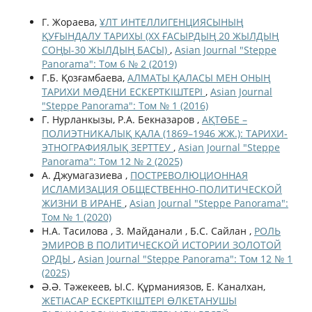
Г. Жораева,
ҰЛТ ИНТЕЛЛИГЕНЦИЯСЫНЫҢ
ҚУҒЫНДАЛУ ТАРИХЫ (ХХ ҒАСЫРДЫҢ 20 ЖЫЛДЫҢ
СОҢЫ-30 ЖЫЛДЫҢ БАСЫ)
,
Asian Journal "Steppe
Panorama": Том 6 № 2 (2019)
Г.Б. Қозғамбаева,
АЛМАТЫ ҚАЛАСЫ МЕН ОНЫҢ
ТАРИХИ МƏДЕНИ ЕСКЕРТКІШТЕРІ
,
Asian Journal
"Steppe Panorama": Том № 1 (2016)
Г. Нурланкызы, Р.А. Бекназаров ,
АҚТӨБЕ –
ПОЛИЭТНИКАЛЫҚ ҚАЛА (1869–1946 ЖЖ.): ТАРИХИ-
ЭТНОГРАФИЯЛЫҚ ЗЕРТТЕУ
,
Asian Journal "Steppe
Panorama": Том 12 № 2 (2025)
А. Джумагазиева ,
ПОСТРЕВОЛЮЦИОННАЯ
ИСЛАМИЗАЦИЯ ОБЩЕСТВЕННО-ПОЛИТИЧЕСКОЙ
ЖИЗНИ В ИРАНЕ
,
Asian Journal "Steppe Panorama":
Том № 1 (2020)
Н.А. Тасилова , З. Мaйдaнaли , Б.С. Сайлан ,
РОЛЬ
ЭМИРОВ В ПОЛИТИЧЕСКОЙ ИСТОРИИ ЗОЛОТОЙ
ОРДЫ
,
Asian Journal "Steppe Panorama": Том 12 № 1
(2025)
Ә.Ә. Тәжекеев, Ы.С. Құрманиязов, Е. Каналхан,
ЖЕТІАСАР ЕСКЕРТКІШТЕРІ ӨЛКЕТАНУШЫ