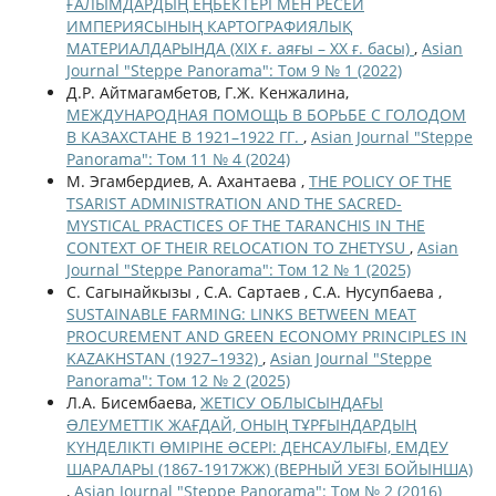
ҒАЛЫМДАРДЫҢ ЕҢБЕКТЕРІ МЕН РЕСЕЙ
ИМПЕРИЯСЫНЫҢ КАРТОГРАФИЯЛЫҚ
МАТЕРИАЛДАРЫНДА (XIX ғ. аяғы – ХХ ғ. басы)
,
Asian
Journal "Steppe Panorama": Том 9 № 1 (2022)
Д.Р. Айтмагамбетов, Г.Ж. Кенжалина,
МЕЖДУНАРОДНАЯ ПОМОЩЬ В БОРЬБЕ С ГОЛОДОМ
В КАЗАХСТАНЕ В 1921–1922 ГГ.
,
Asian Journal "Steppe
Panorama": Том 11 № 4 (2024)
М. Эгамбердиев, А. Ахантаева ,
THE POLICY OF THE
TSARIST ADMINISTRATION AND THE SACRED-
MYSTICAL PRACTICES OF THE TARANCHIS IN THE
CONTEXT OF THEIR RELOCATION TO ZHETYSU
,
Asian
Journal "Steppe Panorama": Том 12 № 1 (2025)
С. Сагынайкызы , С.A. Сартаев , С.A. Нусупбаева ,
SUSTAINABLE FARMING: LINKS BETWEEN MEAT
PROCUREMENT AND GREEN ECONOMY PRINCIPLES IN
KAZAKHSTAN (1927–1932)
,
Asian Journal "Steppe
Panorama": Том 12 № 2 (2025)
Л.А. Бисембаева,
ЖЕТІСУ ОБЛЫСЫНДАҒЫ
ƏЛЕУМЕТТІК ЖАҒДАЙ, ОНЫҢ ТҰРҒЫНДАРДЫҢ
КҮНДЕЛІКТІ ӨМІРІНЕ ƏСЕРІ: ДЕНСАУЛЫҒЫ, ЕМДЕУ
ШАРАЛАРЫ (1867-1917ЖЖ) (ВЕРНЫЙ УЕЗІ БОЙЫНША)
,
Asian Journal "Steppe Panorama": Том № 2 (2016)