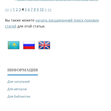
<<
<
1
2
3
4
5
6
7
8
9
10
>
>>
Вы также можете
начать расширеннвй поиск похожих
статей
для этой статьи.
ИНФОРМАЦИЯ
Для читателей
Для авторов
Для библиотек