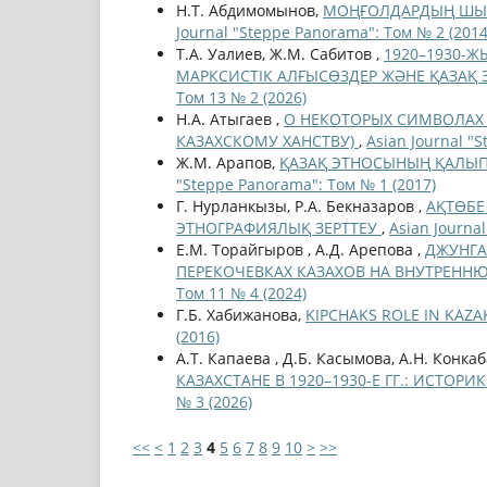
Н.Т. Абдимомынов,
МОҢҒОЛДАРДЫҢ ШЫҒЫ
Journal "Steppe Panorama": Том № 2 (2014
T.A. Уалиев, Ж.М. Сабитов ,
1920–1930-Ж
МАРКСИСТІК АЛҒЫСӨЗДЕР ЖӘНЕ ҚАЗА
Том 13 № 2 (2026)
Н.А. Атыгаев ,
О НЕКОТОРЫХ СИМВОЛАХ 
КАЗАХСКОМУ ХАНСТВУ)
,
Asian Journal "
Ж.М. Арапов,
ҚАЗАҚ ЭТНОСЫНЫҢ ҚАЛЫ
"Steppe Panorama": Том № 1 (2017)
Г. Нурланкызы, Р.А. Бекназаров ,
АҚТӨБЕ
ЭТНОГРАФИЯЛЫҚ ЗЕРТТЕУ
,
Asian Journa
Е.М. Торайгыров , А.Д. Арепова ,
ДЖУНГА
ПЕРЕКОЧЕВКАХ КАЗАХОВ НА ВНУТРЕННЮ
Том 11 № 4 (2024)
Г.Б. Хабижанова,
KIPCHAKS ROLE IN KAZ
(2016)
А.Т. Капаева , Д.Б. Касымова, А.Н. Конка
КАЗАХСТАНЕ В 1920–1930-Е ГГ.: ИСТО
№ 3 (2026)
<<
<
1
2
3
4
5
6
7
8
9
10
>
>>