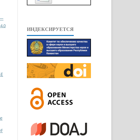
 —
4.0
ИНДЕКСИРУЕТСЯ
БЕ
pe
OF