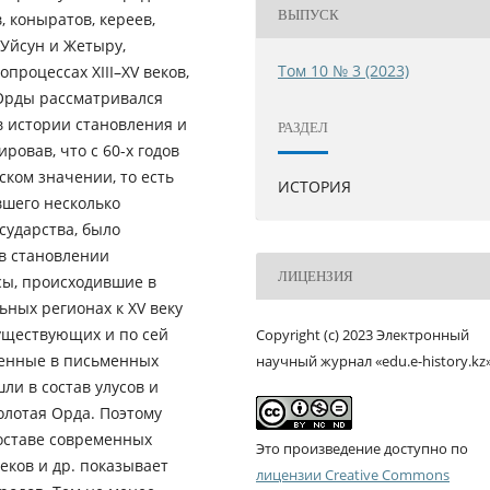
ВЫПУСК
 коныратов, кереев,
Уйсун и Жетыру,
Том 10 № 3 (2023)
процессах ХІІІ–ХV веков,
 Орды рассматривался
в истории становления и
РАЗДЕЛ
овав, что с 60-х годов
ском значении, то есть
ИСТОРИЯ
вшего несколько
сударства, было
в становлении
ЛИЦЕНЗИЯ
сы, происходившие в
ьных регионах к ХV веку
уществующих и по сей
Copyright (c) 2023 Электронный
денные в письменных
научный журнал «edu.e-history.kz
ли в состав улусов и
олотая Орда. Поэтому
составе современных
Это произведение доступно по
беков и др. показывает
лицензии Creative Commons