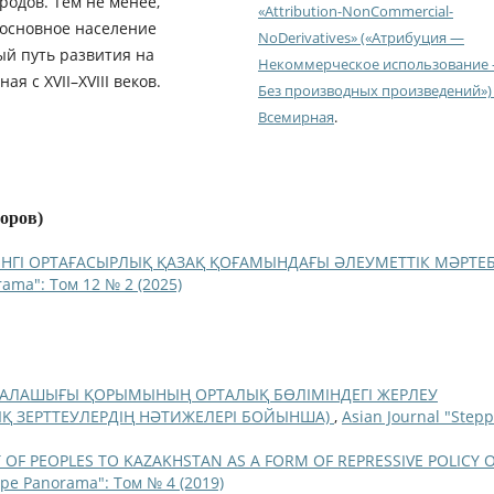
родов. Тем не менее,
«Attribution-NonCommercial-
 основное население
NoDerivatives» («Атрибуция —
ый путь развития на
Некоммерческое использование
я с XVII–XVIII веков.
Без производных произведений») 
Всемирная
.
торов)
ІНГІ ОРТАҒАСЫРЛЫҚ ҚАЗАҚ ҚОҒАМЫНДАҒЫ ӘЛЕУМЕТТІК МӘРТЕ
rama": Том 12 № 2 (2025)
АЛАШЫҒЫ ҚОРЫМЫНЫҢ ОРТАЛЫҚ БӨЛІМІНДЕГІ ЖЕРЛЕУ
Қ ЗЕРТТЕУЛЕРДІҢ НӘТИЖЕЛЕРІ БОЙЫНША)
,
Asian Journal "Step
OF PEOPLES TO KAZAKHSTAN AS A FORM OF REPRESSIVE POLICY 
ppe Panorama": Том № 4 (2019)