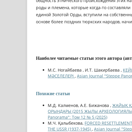
общность этнического происхождения этих на
роды и племена, которые когда-то составляли
единой Золотой Орды, вступили на собственн
основе более поздних тюркских народов, начина
Наиболее читаемые статьи этого автора (ав
М.С. Ногайбаева , И.Т. Шакирбаева ,
КЕЙ
МӘСЕЛЕЛЕРІ
,
Asian Journal "Steppe Pano
Похожие статьи
М.Д. Калменов, А.Е. Бижанова ,
ЖАЙЫҚ Қ
ОРЫНДАРЫ (2015 ЖЫЛЫ АРХЕОЛОГИЯЛЫ
Panorama": Том 12 № 5 (2025)
М.Ч. Қалыбекова,
FORCED RESETTLEMENT 
THE USSR (1937-1945)
,
Asian Journal "Ste