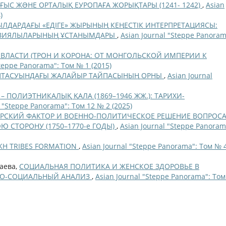
С ЖƏНЕ ОРТАЛЫҚ ЕУРОПАҒА ЖОРЫҚТАРЫ (1241- 1242)
,
Asian
)
ЫЛДАРДАҒЫ «ЕДІГЕ» ЖЫРЫНЫҢ КЕҢЕСТІК ИНТЕРПРЕТАЦИЯСЫ:
Қ ЗИЯЛЫЛАРЫНЫҢ ҰСТАНЫМДАРЫ
,
Asian Journal "Steppe Panoram
ВЛАСТИ (ТРОН И КОРОНА: ОТ МОНГОЛЬСКОЙ ИМПЕРИИ К
Steppe Panorama": Том № 1 (2015)
ПТАСУЫНДАҒЫ ЖАЛАЙЫР ТАЙПАСЫНЫҢ ОРНЫ
,
Asian Journal
 – ПОЛИЭТНИКАЛЫҚ ҚАЛА (1869–1946 ЖЖ.): ТАРИХИ-
l "Steppe Panorama": Том 12 № 2 (2025)
РСКИЙ ФАКТОР И ВОЕННО-ПОЛИТИЧЕСКОЕ РЕШЕНИЕ ВОПРОСА
Ю СТОРОНУ (1750–1770-е ГОДЫ)
,
Asian Journal "Steppe Panoram
AKH TRIBES FORMATION
,
Asian Journal "Steppe Panorama": Том № 
баева,
СОЦИАЛЬНАЯ ПОЛИТИКА И ЖЕНСКОЕ ЗДОРОВЬЕ В
РИКО-СОЦИАЛЬНЫЙ АНАЛИЗ
,
Asian Journal "Steppe Panorama": Том