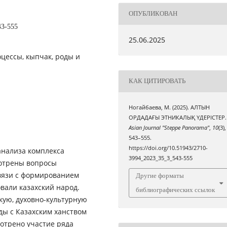
ОПУБЛИКОВАН
43-555
25.06.2025
оцессы, кыпчак, роды и
КАК ЦИТИРОВАТЬ
Ногайбаева, М. (2025). АЛТЫН
ОРДАДАҒЫ ЭТНИКАЛЫҚ ҮДЕРІСТЕР.
Asian Journal "Steppe Panorama"
,
10
(3),
543–555.
https://doi.org/10.51943/2710-
анализа комплекса
3994_2023_35_3_543-555
мотрены вопросы
связи с формированием
Другие форматы
вали казахский народ.
библиографических ссылок
кую, духовно-культурную
ды с Казахским ханством
отрено участие ряда