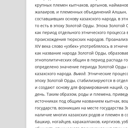
крупных племен кыпчаков, аргынов, найманов,
жалаиров, и племенных объединений Алшын, 
составшивших основу казахского народа, в этно
то есть в эпоху Золотой Орды. Эпоха Золотой
как период отдельного этнического процесса 
происхождения тюркских народов. Проанализир
XIV века слово «узбек» употреблялось в этниче
как название народа Золотой Орды, образова
этнополитических общин в период распада го
определено значение периода Золотой Орды 
казахского народа.
Вывод.
Этнические процес
эпоху Золотой Орды, стабилизируются в отдел
и создают основу для формирования наций, с
день. Таким образом, роды и племена, приве
источниках под общим названием кыпчак, вош
государств, возникших на месте государства З
наличие многих казахских родов и племен в 
башкир, ногайцев, каракалпаков, киргизов, уз