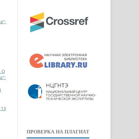
a":
 О
a":
4
 13
ПРОВЕРКА НА ПЛАГИАТ