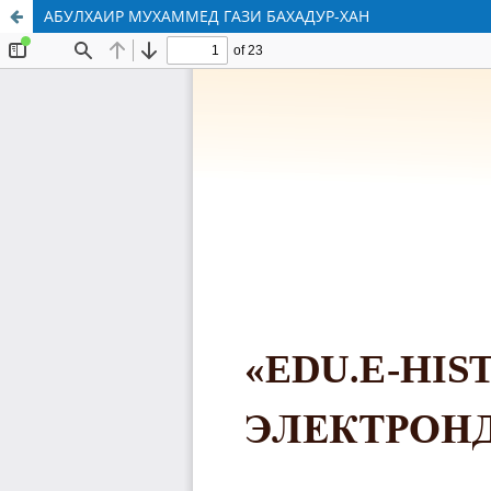
АБУЛХАИР МУХАММЕД ГАЗИ БАХАДУР-ХАН