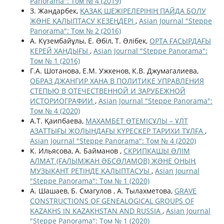
Panorama": Том № 4 (2019)
З. Жандарбек,
ҚАЗАҚ ШЕЖІРЕЛЕРІНІҢ ПАЙДА БОЛУ
ЖƏНЕ ҚАЛЫПТАСУ КЕЗЕҢДЕРІ
,
Asian Journal "Steppe
Panorama": Том № 2 (2016)
А. Күзембайұлы, Е. Əбіл, Т. Əлібек,
ОРТА ҒАСЫРДАҒЫ
КЕРЕЙ ХАНДЫҒЫ
,
Asian Journal "Steppe Panorama":
Том № 1 (2016)
Г.А. Шотанова, Е.М. Ужкенов, К.В. Джумагалиева,
ОБРАЗ ДЖАНГИР ХАНА В ПОЛИТИКЕ УПРАВЛЕНИЯ
СТЕПЬЮ В ОТЕЧЕСТВЕННОЙ И ЗАРУБЕЖНОЙ
ИСТОРИОГРАФИИ
,
Asian Journal "Steppe Panorama":
Том № 4 (2020)
А.Т. Қаипбаева,
МАХАМБЕТ ӨТЕМІСҰЛЫ – ҰЛТ
АЗАТТЫҒЫ ЖОЛЫНДАҒЫ КҮРЕСКЕР ТАРИХИ ТҰЛҒА
,
Asian Journal "Steppe Panorama": Том № 4 (2020)
К. Ильясова, А. Байманов ,
СКРИПКАШЫ ƏЛІМ
АЛМАТ (ҒАЛЫМЖАН ƏБСƏЛАМОВ) ЖƏНЕ ОНЫҢ
МУЗЫКАНТ РЕТІНДЕ ҚАЛЫПТАСУЫ
,
Asian Journal
"Steppe Panorama": Том № 1 (2020)
А. Шашаев, Б. Смагулов , А. Тылахметова,
GRAVE
CONSTRUCTIONS OF GENEALOGICAL GROUPS OF
KAZAKHS IN KAZAKHSTAN AND RUSSIA
,
Asian Journal
"Steppe Panorama": Том № 1 (2020)