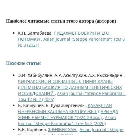
Наиболее читаемые статьи этого автора (авторов)
К.Н. Балтабаева,
ПИДАХМЕТ БОБКИН И ЕГО
ПОТОМКИ
,
Asian Journal "Steppe Panorama": Том 8
№ 3 (2021)
Похожие статьи
Э.И. Хабибуллин, А.Р. Асылгужин, А.Х. Рыскильдин ,
КИПЧАКСКИЕ И СВЯЗАННЫЕ С НИМИ КЛАНЫ
(ПЛЕМЕНА) БАШКИР ПО ДАННЫМ ГЕНЕТИЧЕСКИХ
ИССЛЕДОВАНИЙ
,
Asian Journal "Steppe Panorama":
Том 12 № 2 (2025)
Б. Кабдушев, Б. Құдайбергенұлы,
ҚАЗАҚСТАН
ӨНЕРКƏСІБІН ҚАЛПЫНА КЕЛТІРУ ЖЫЛДАРЫНДА
ЖƏНЕ НЫҒМЕТ НҰРМАҚОВ (1924-29 жж.)
,
Asian
Journal "Steppe Panorama": Том № 2 (2020)
Б.Б. Кәрібаев,
ЖƏНІБЕК ХАН
,
Asian Journal "Steppe