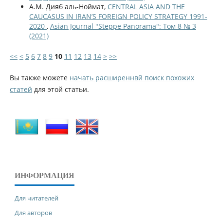
А.М. Дияб аль-Ноймат,
CENTRAL ASIA AND THE
CAUCASUS IN IRAN’S FOREIGN POLICY STRATEGY 1991-
2020
,
Asian Journal "Steppe Panorama": Том 8 № 3
(2021)
<<
<
5
6
7
8
9
10
11
12
13
14
>
>>
Вы также можете
начать расширеннвй поиск похожих
статей
для этой статьи.
ИНФОРМАЦИЯ
Для читателей
Для авторов