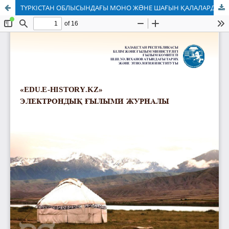
ТҮРКІСТАН ОБЛЫСЫНДАҒЫ МОНО ЖƏНЕ ШАҒЫН ҚАЛАЛАРДЫҢ ДАМУЫ