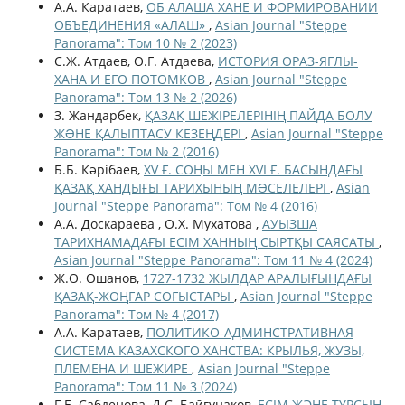
А.А. Каратаев,
ОБ АЛАША ХАНЕ И ФОРМИРОВАНИИ
ОБЪЕДИНЕНИЯ «АЛАШ»
,
Asian Journal "Steppe
Panorama": Том 10 № 2 (2023)
С.Ж. Атдаев, О.Г. Атдаева,
ИСТОРИЯ ОРАЗ-ЯГЛЫ-
ХАНА И ЕГО ПОТОМКОВ
,
Asian Journal "Steppe
Panorama": Том 13 № 2 (2026)
З. Жандарбек,
ҚАЗАҚ ШЕЖІРЕЛЕРІНІҢ ПАЙДА БОЛУ
ЖƏНЕ ҚАЛЫПТАСУ КЕЗЕҢДЕРІ
,
Asian Journal "Steppe
Panorama": Том № 2 (2016)
Б.Б. Кәрібаев,
XV Ғ. СОҢЫ МЕН XVI Ғ. БАСЫНДАҒЫ
ҚАЗАҚ ХАНДЫҒЫ ТАРИХЫНЫҢ МƏСЕЛЕЛЕРІ
,
Asian
Journal "Steppe Panorama": Том № 4 (2016)
А.А. Доскараева , О.Х. Мухатова ,
АУЫЗША
ТАРИХНАМАДАҒЫ ЕСІМ ХАННЫҢ СЫРТҚЫ САЯСАТЫ
,
Asian Journal "Steppe Panorama": Том 11 № 4 (2024)
Ж.О. Ошанов,
1727-1732 ЖЫЛДАР АРАЛЫҒЫНДАҒЫ
ҚАЗАҚ-ЖОҢҒАР СОҒЫСТАРЫ
,
Asian Journal "Steppe
Panorama": Том № 4 (2017)
А.А. Каратаев,
ПОЛИТИКО-АДМИНСТРАТИВНАЯ
СИСТЕМА КАЗАХСКОГО ХАНСТВА: КРЫЛЬЯ, ЖУЗЫ,
ПЛЕМЕНА И ШЕЖИРЕ
,
Asian Journal "Steppe
Panorama": Том 11 № 3 (2024)
Г.Е. Сабденова, Д.С. Байгунаков,
ЕСІМ ЖӘНЕ ТҰРСЫН