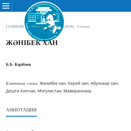
ГЛАВНАЯ
/
АРХИВЫ
/
ТОМ № 4 (2019)
/
Статьи
ЖƏНІБЕК ХАН
Б.Б. Кәрібаев
Жанибек хан, Керей хан, Абулхаир хан,
Ключевые слова:
Дешти Кипчак, Могулистан, Мавераннахр
АННОТАЦИЯ