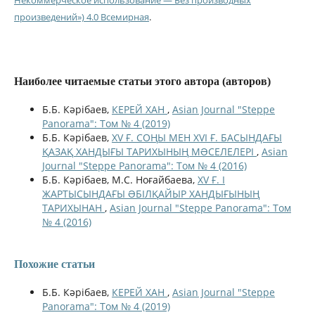
произведений») 4.0 Всемирная
.
Наиболее читаемые статьи этого автора (авторов)
Б.Б. Кәрібаев,
КЕРЕЙ ХАН
,
Asian Journal "Steppe
Panorama": Том № 4 (2019)
Б.Б. Кәрібаев,
XV Ғ. СОҢЫ МЕН XVI Ғ. БАСЫНДАҒЫ
ҚАЗАҚ ХАНДЫҒЫ ТАРИХЫНЫҢ МƏСЕЛЕЛЕРІ
,
Asian
Journal "Steppe Panorama": Том № 4 (2016)
Б.Б. Кәрібаев, М.С. Ноғайбаева,
XV Ғ. I
ЖАРТЫСЫНДАҒЫ ƏБІЛҚАЙЫР ХАНДЫҒЫНЫҢ
ТАРИХЫНАН
,
Asian Journal "Steppe Panorama": Том
№ 4 (2016)
Похожие статьи
Б.Б. Кәрібаев,
КЕРЕЙ ХАН
,
Asian Journal "Steppe
Panorama": Том № 4 (2019)