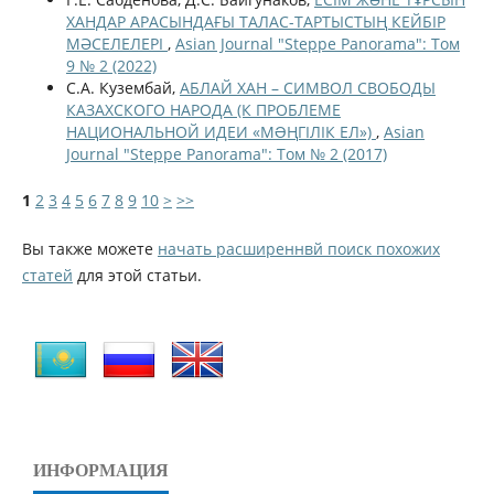
ХАНДАР АРАСЫНДАҒЫ ТАЛАС-ТАРТЫСТЫҢ КЕЙБІР
МӘСЕЛЕЛЕРІ
,
Asian Journal "Steppe Panorama": Том
9 № 2 (2022)
С.А. Кузембай,
АБЛАЙ ХАН – СИМВОЛ СВОБОДЫ
КАЗАХСКОГО НАРОДА (К ПРОБЛЕМЕ
НАЦИОНАЛЬНОЙ ИДЕИ «МƏҢГІЛІК ЕЛ»)
,
Asian
Journal "Steppe Panorama": Том № 2 (2017)
1
2
3
4
5
6
7
8
9
10
>
>>
Вы также можете
начать расширеннвй поиск похожих
статей
для этой статьи.
ИНФОРМАЦИЯ