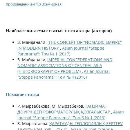
произведений») 4.0 Всемирная
.
Наиболее читаемые статьи этого автора (авторов)
З. Майданали ,
THE CONCEPT OF "NOMADIC EMPIRE"
IN MODERN HISTORY
,
Asian Journal "Steppe
Panorama": Том № 1 (2017)
З. Майданали,
IMPERIAL CONFEDERATIONS AND
NOMADIC ASSOCIATIONS OF CENTRAL ASIA
(HISTORIOGRAPHY OF PROBLEM)
,
Asian Journal
"Steppe Panorama": Том № 4 (2016)
Похожие статьи
Р. Мырзабекова, М. Мырзабеков,
ТАНЗИМАТ
ДƏУІРІНДЕГІ РЕФОРМАТОРЛЫҚ ҚОЗҒАЛЫСТАР
,
Asian
Journal "Steppe Panorama": Том 6 № 1 (2019)
З. Мырзатаева,
ҚАРАТАУДЫ ГЕОЛОГИЯЛЫҚ ЗЕРТТЕУ
ТАРИХЫНАН. ХVІІІ – ХІХ ғғ
,
Asian Journal "Steppe