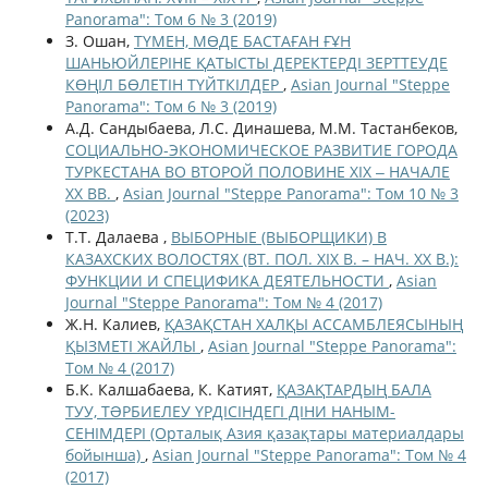
Panorama": Том 6 № 3 (2019)
З. Ошан,
ТҮМЕН, МӨДЕ БАСТАҒАН ҒҰН
ШАНЬЮЙЛЕРІНЕ ҚАТЫСТЫ ДЕРЕКТЕРДІ ЗЕРТТЕУДЕ
КӨҢІЛ БӨЛЕТІН ТҮЙТКІЛДЕР
,
Asian Journal "Steppe
Panorama": Том 6 № 3 (2019)
А.Д. Сандыбаева, Л.С. Динашева, М.М. Тастанбеков,
СОЦИАЛЬНО-ЭКОНОМИЧЕСКОЕ РАЗВИТИЕ ГОРОДА
ТУРКЕСТАНА ВО ВТОРОЙ ПОЛОВИНЕ ХІХ ‒ НАЧАЛЕ
ХХ ВВ.
,
Asian Journal "Steppe Panorama": Том 10 № 3
(2023)
Т.Т. Далаева ,
ВЫБОРНЫЕ (ВЫБОРЩИКИ) В
КАЗАХСКИХ ВОЛОСТЯХ (ВТ. ПОЛ. XIX В. – НАЧ. ХХ В.):
ФУНКЦИИ И СПЕЦИФИКА ДЕЯТЕЛЬНОСТИ
,
Asian
Journal "Steppe Panorama": Том № 4 (2017)
Ж.Н. Калиев,
ҚАЗАҚСТАН ХАЛҚЫ АССАМБЛЕЯСЫНЫҢ
ҚЫЗМЕТІ ЖАЙЛЫ
,
Asian Journal "Steppe Panorama":
Том № 4 (2017)
Б.К. Калшабаева, К. Катият,
ҚАЗАҚТАРДЫҢ БАЛА
ТУУ, ТƏРБИЕЛЕУ ҮРДІСІНДЕГІ ДІНИ НАНЫМ-
СЕНІМДЕРІ (Орталық Азия қазақтары материалдары
бойынша)
,
Asian Journal "Steppe Panorama": Том № 4
(2017)