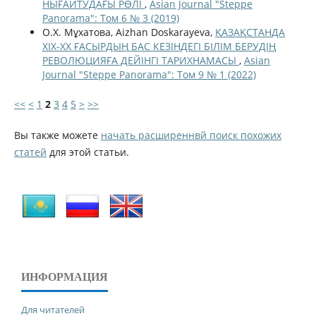
НЫҒАЙТУДАҒЫ РӨЛІ
,
Asian Journal "Steppe
Panorama": Том 6 № 3 (2019)
О.Х. Мұхатова, Aizhan Doskarayeva,
ҚАЗАҚСТАНДА
ХІХ-ХХ ҒАСЫРДЫҢ БАС КЕЗІНДЕГІ БІЛІМ БЕРУДІҢ
РЕВОЛЮЦИЯҒА ДЕЙІНГІ ТАРИХНАМАСЫ
,
Asian
Journal "Steppe Panorama": Том 9 № 1 (2022)
<<
<
1
2
3
4
5
>
>>
Вы также можете
начать расширеннвй поиск похожих
статей
для этой статьи.
ИНФОРМАЦИЯ
Для читателей