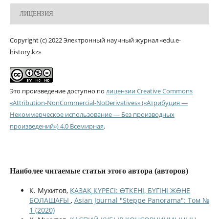
ЛИЦЕНЗИЯ
Copyright (c) 2022 Электронный научный журнал «edu.e-
history.kz»
Это произведение доступно по
лицензии Creative Commons
«Attribution-NonCommercial-NoDerivatives» («Атрибуция —
Некоммерческое использование — Без производных
произведений») 4.0 Всемирная
.
Наиболее читаемые статьи этого автора (авторов)
К. Мухитов,
ҚАЗАҚ КҮРЕСІ: ӨТКЕНІ, БҮГІНІ ЖƏНЕ
БОЛАШАҒЫ
,
Asian Journal "Steppe Panorama": Том №
1 (2020)