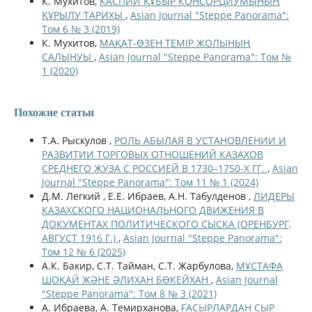
К. Мухитов,
КАСПИЙ ҚҰБЫР КОНСОРЦИУМЫНЫҢ
ҚҰРЫЛУ ТАРИХЫ
,
Asian Journal "Steppe Panorama":
Том 6 № 3 (2019)
К. Мухитов,
МАҚАТ-ӨЗЕН ТЕМІР ЖОЛЫНЫҢ
САЛЫНУЫ
,
Asian Journal "Steppe Panorama": Том №
1 (2020)
Похожие статьи
Т.А. Рыскулов ,
РОЛЬ АБЫЛАЯ В УСТАНОВЛЕНИИ И
РАЗВИТИИ ТОРГОВЫХ ОТНОШЕНИЙ КАЗАХОВ
СРЕДНЕГО ЖУЗА С РОССИЕЙ В 1730–1750-Х ГГ.
,
Asian
Journal "Steppe Panorama": Том 11 № 1 (2024)
Д.М. Легкий , Е.Е. Ибраев, А.Н. Табулденов ,
ЛИДЕРЫ
КАЗАХСКОГО НАЦИОНАЛЬНОГО ДВИЖЕНИЯ В
ДОКУМЕНТАХ ПОЛИТИЧЕСКОГО СЫСКА (ОРЕНБУРГ,
АВГУСТ 1916 Г.)
,
Asian Journal "Steppe Panorama":
Том 12 № 6 (2025)
А.К. Бакир, С.Т. Тайман, С.Т. Жарбулова,
МҰСТАФА
ШОҚАЙ ЖӘНЕ ӘЛИХАН БӨКЕЙХАН
,
Asian Journal
"Steppe Panorama": Том 8 № 3 (2021)
А. Ибраева, А. Темирханова,
ҒАСЫРЛАРДАН СЫР