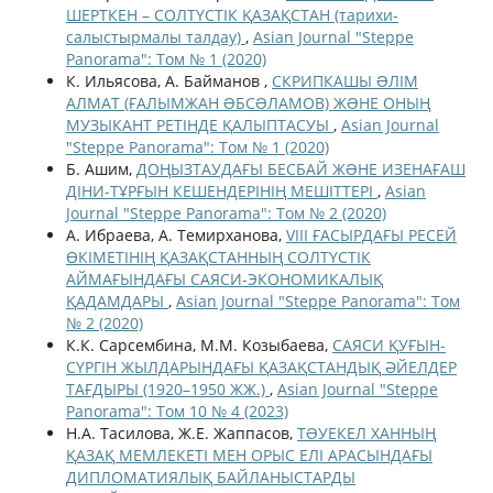
ШЕРТКЕН – СОЛТҮСТІК ҚАЗАҚСТАН (тарихи-
салыстырмалы талдау)
,
Asian Journal "Steppe
Panorama": Том № 1 (2020)
К. Ильясова, А. Байманов ,
СКРИПКАШЫ ƏЛІМ
АЛМАТ (ҒАЛЫМЖАН ƏБСƏЛАМОВ) ЖƏНЕ ОНЫҢ
МУЗЫКАНТ РЕТІНДЕ ҚАЛЫПТАСУЫ
,
Asian Journal
"Steppe Panorama": Том № 1 (2020)
Б. Ашим,
ДОҢЫЗТАУДАҒЫ БЕСБАЙ ЖƏНЕ ИЗЕНАҒАШ
ДІНИ-ТҰРҒЫН КЕШЕНДЕРІНІҢ МЕШІТТЕРІ
,
Asian
Journal "Steppe Panorama": Том № 2 (2020)
А. Ибраева, А. Темирханова,
VIII ҒАСЫРДАҒЫ РЕСЕЙ
ӨКІМЕТІНІҢ ҚАЗАҚСТАННЫҢ СОЛТҮСТІК
АЙМАҒЫНДАҒЫ САЯСИ-ЭКОНОМИКАЛЫҚ
ҚАДАМДАРЫ
,
Asian Journal "Steppe Panorama": Том
№ 2 (2020)
К.К. Сарсембина, М.М. Козыбаева,
САЯСИ ҚУҒЫН-
СҮРГІН ЖЫЛДАРЫНДАҒЫ ҚАЗАҚСТАНДЫҚ ӘЙЕЛДЕР
ТАҒДЫРЫ (1920–1950 ЖЖ.)
,
Asian Journal "Steppe
Panorama": Том 10 № 4 (2023)
Н.А. Тасилова, Ж.Е. Жаппасов,
ТƏУЕКЕЛ ХАННЫҢ
ҚАЗАҚ МЕМЛЕКЕТІ МЕН ОРЫС ЕЛІ АРАСЫНДАҒЫ
ДИПЛОМАТИЯЛЫҚ БАЙЛАНЫСТАРДЫ