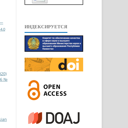
 —
ИНДЕКСИРУЕТСЯ
4.0
020)
 6 №
sian