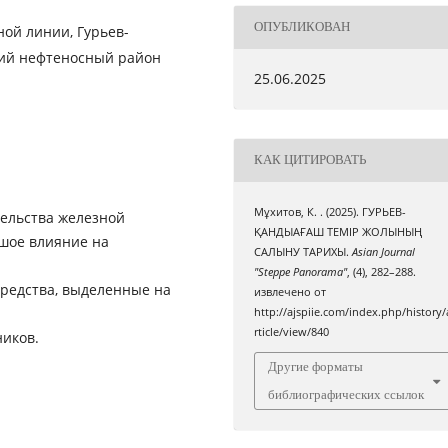
ОПУБЛИКОВАН
ой линии, Гурьев-
кий нефтеносный район
25.06.2025
КАК ЦИТИРОВАТЬ
Мұхитов, К. . (2025). ГУРЬЕВ-
тельства железной
ҚАНДЫАҒАШ ТЕМІР ЖОЛЫНЫҢ
ьшое влияние на
САЛЫНУ ТАРИХЫ.
Asian Journal
"Steppe Panorama"
, (4), 282–288.
редства, выделенные на
извлечено от
http://ajspiie.com/index.php/history/
rticle/view/840
ников.
Другие форматы
библиографических ссылок