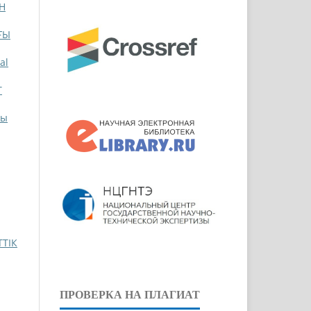
Н
ҒЫ
al
Т
лы
ТІК
ПРОВЕРКА НА ПЛАГИАТ