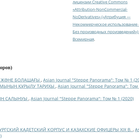
лицензии Creative Commons
«Attribution-NonCommercial-
NoDerivatives» («Атрибуция —
Некоммерческое использование
Без производных произведений») 
Всемирная
.
торов)
ІНІ ЖƏНЕ БОЛАШАҒЫ
,
Asian Journal "Steppe Panorama": Том № 1 (2
УМЫНЫҢ ҚҰРЫЛУ ТАРИХЫ
,
Asian Journal "Steppe Panorama": Том
ЫҢ САЛЫНУЫ
,
Asian Journal "Steppe Panorama": Том № 1 (2020)
УРГСКИЙ КАДЕТСКИЙ КОРПУС И КАЗАХСКИЕ ОФИЦЕРЫ XIX В.
,
A
)