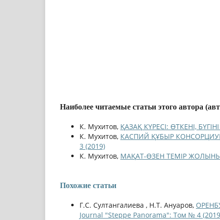
Наиболее читаемые статьи этого автора (ав
К. Мухитов,
ҚАЗАҚ КҮРЕСІ: ӨТКЕНІ, БҮГ
К. Мухитов,
КАСПИЙ ҚҰБЫР КОНСОРЦИ
3 (2019)
К. Мухитов,
МАҚАТ-ӨЗЕН ТЕМІР ЖОЛЫН
Похожие статьи
Г.С. Султангалиева , Н.Т. Ануаров,
ОРЕНБ
Journal "Steppe Panorama": Том № 4 (2019