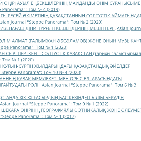
Й ӨҢІРІ АУЫЛ ЕҢБЕКШІЛЕРІНІҢ МАЙДАНДЫ ӨНІМ СҰРАНЫСЫМЕ
e Panorama": Том № 4 (2019)
ДАҒЫ РЕСЕЙ ӨКІМЕТІНІҢ ҚАЗАҚСТАННЫҢ СОЛТҮСТІК АЙМАҒЫНДА
Asian Journal "Steppe Panorama": Том № 2 (2020)
ИЗЕНАҒАШ ДІНИ-ТҰРҒЫН КЕШЕНДЕРІНІҢ МЕШІТТЕРІ
,
Asian Journ
ƏЛІМ АЛМАТ (ҒАЛЫМЖАН ƏБСƏЛАМОВ) ЖƏНЕ ОНЫҢ МУЗЫКАН
teppe Panorama": Том № 1 (2020)
Н СЫР ШЕРТКЕН – СОЛТҮСТІК ҚАЗАҚСТАН (тарихи-салыстырма
: Том № 1 (2020)
И ҚУҒЫН-СҮРГІН ЖЫЛДАРЫНДАҒЫ ҚАЗАҚСТАНДЫҚ ӘЙЕЛДЕР
 "Steppe Panorama": Том 10 № 4 (2023)
ХАННЫҢ ҚАЗАҚ МЕМЛЕКЕТІ МЕН ОРЫС ЕЛІ АРАСЫНДАҒЫ
ҒАЙТУДАҒЫ РӨЛІ
,
Asian Journal "Steppe Panorama": Том 6 № 3
СТАНДА ХІХ-ХХ ҒАСЫРДЫҢ БАС КЕЗІНДЕГІ БІЛІМ БЕРУДІҢ
Asian Journal "Steppe Panorama": Том 9 № 1 (2022)
С ШЕКАРА ӨҢІРІНІҢ ГЕОГРАФИЯЛЫҚ, ЭТНИКАЛЫҚ ЖƏНЕ ƏЛЕУМЕТ
 "Steppe Panorama": Том № 1 (2017)