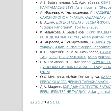
А.Б. Байгапанова, А.С. Адильбаева,
СЕМЕ
ҚАМТАМАСЫЗ ЕТУІ
,
Asian Journal "Stepp
А. Ибраева, А. Темирханова,
VIII ҒАСЫР
САЯСИ-ЭКОНОМИКАЛЫҚ ҚАДАМДАРЫ
,
Б. Ашим,
ДОҢЫЗТАУДАҒЫ БЕСБАЙ ЖƏНЕ 
"Steppe Panorama": Том № 2 (2020)
К. Ильясова, А. Байманов ,
СКРИПКАШЫ 
РЕТІНДЕ ҚАЛЫПТАСУЫ
,
Asian Journal "S
А. Ибраева, А. Темирханова,
ҒАСЫРЛАРДА
талдау)
,
Asian Journal "Steppe Panorama"
К.К. Сарсембина, М.М. Козыбаева,
САЯС
ТАҒДЫРЫ (1920–1950 ЖЖ.)
,
Asian Journal
Н.А. Тасилова, Ж.Е. Жаппасов,
ТƏУЕКЕЛ 
ДИПЛОМАТИЯЛЫҚ БАЙЛАНЫСТАРДЫ НЫ
(2019)
О.Х. Мұхатова, Aizhan Doskarayeva,
ҚАЗАҚ
РЕВОЛЮЦИЯҒА ДЕЙІНГІ ТАРИХНАМАСЫ
,
Д.А. Мадиев,
ҚХР-ДЫҢ СОЛТҮСТІК-БАТЫ
ЕРЕКШЕЛІКТЕРІНЕ ТАЛДАУ
,
Asian Journal
<<
<
1
2
3
4
5
>
>>