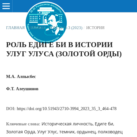
ГЛАВНАЯ
/
АРХИВЫ
/
ТОМ 10 № 3 (2023)
/
ИСТОРИЯ
РОЛЬ ЕДИГЕ БИ В ИСТОРИИ
УЛУГ УЛУСА (ЗОЛОТОЙ ОРДЫ)
М.А. Алпысбес
Ф.Т. Алеушинов
DOI:
https://doi.org/10.51943/2710-3994_2023_35_3_464-478
Историческая личность, Едиге би,
Ключевые слова:
Золотая Орда, Улуг Улус, темник, ордынец, полководец