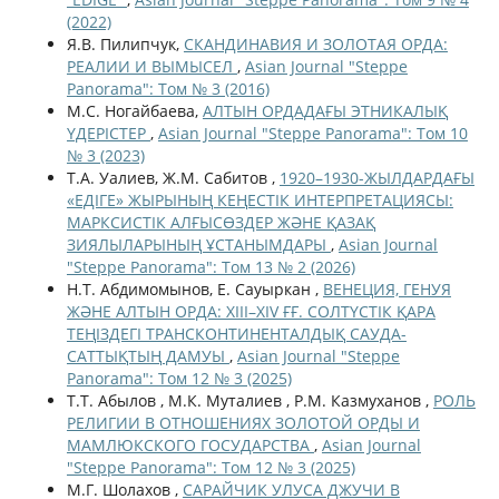
(2022)
Я.В. Пилипчук,
СКАНДИНАВИЯ И ЗОЛОТАЯ ОРДА:
РЕАЛИИ И ВЫМЫСЕЛ
,
Asian Journal "Steppe
Panorama": Том № 3 (2016)
М.С. Ногайбаева,
АЛТЫН ОРДАДАҒЫ ЭТНИКАЛЫҚ
ҮДЕРІСТЕР
,
Asian Journal "Steppe Panorama": Том 10
№ 3 (2023)
T.A. Уалиев, Ж.М. Сабитов ,
1920–1930-ЖЫЛДАРДАҒЫ
«ЕДІГЕ» ЖЫРЫНЫҢ КЕҢЕСТІК ИНТЕРПРЕТАЦИЯСЫ:
МАРКСИСТІК АЛҒЫСӨЗДЕР ЖӘНЕ ҚАЗАҚ
ЗИЯЛЫЛАРЫНЫҢ ҰСТАНЫМДАРЫ
,
Asian Journal
"Steppe Panorama": Том 13 № 2 (2026)
Н.Т. Абдимомынов, Е. Сауыркан ,
ВЕНЕЦИЯ, ГЕНУЯ
ЖӘНЕ АЛТЫН ОРДА: XIII–XIV ҒҒ. СОЛТҮСТІК ҚАРА
ТЕҢІЗДЕГІ ТРАНСКОНТИНЕНТАЛДЫҚ САУДА-
САТТЫҚТЫҢ ДАМУЫ
,
Asian Journal "Steppe
Panorama": Том 12 № 3 (2025)
Т.Т. Абылов , М.К. Муталиев , Р.М. Казмуханов ,
РОЛЬ
РЕЛИГИИ В ОТНОШЕНИЯХ ЗОЛОТОЙ ОРДЫ И
МАМЛЮКСКОГО ГОСУДАРСТВА
,
Asian Journal
"Steppe Panorama": Том 12 № 3 (2025)
М.Г. Шолахов ,
САРАЙЧИК УЛУСА ДЖУЧИ В