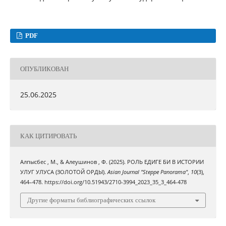
PDF
ОПУБЛИКОВАН
25.06.2025
КАК ЦИТИРОВАТЬ
Алпысбес , М., & Алеушинов , Ф. (2025). РОЛЬ ЕДИГЕ БИ В ИСТОРИИ
УЛУГ УЛУСА (ЗОЛОТОЙ ОРДЫ).
Asian Journal "Steppe Panorama"
,
10
(3),
464–478. https://doi.org/10.51943/2710-3994_2023_35_3_464-478
Другие форматы библиографических ссылок