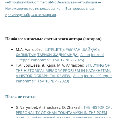
«Attribution-NonCommercial-NoDerivatives» («Атрибуция —
Некоммерческое использование — Без производных
произведений») 4.0 Всемирная
.
Наиболее читаемые статьи этого автора (авторов)
М.А. Алпысбес ,
ШҮРШІТҚЫРЫЛҒАН ШАЙҚАСЫ
ХАЛЫҚТЫҢ ТАРИХИ ЖАДЫСЫНДА
,
Asian Journal
"Steppe Panorama": Том 12 № 2 (2025)
Т.А. Еришева, Ә. Қара, М.А. Алпысбес,
STUDYING OF
THE HISTORICAL MEMORY PROBLEM IN KAZAKHSTAN:
A HISTORIOGRAPHICAL REVIEW
,
Asian Journal "Steppe
Panorama": Том 10 № 4 (2023)
Похожие статьи
G.Narymbet, A. Shashaev, D. Zhakash,
THE HISTORICAL
PERSONALITY OF KHAN TOKHTAMYSH IN THE POEM
“EDIGE”
,
Asian Journal "Steppe Panorama": Том 9 № 4