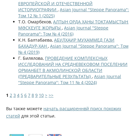
ЕВРОПЕЙСКОЙ И ОТЕЧЕСТВЕННОЙ
ИСТОРИОГРАФИИ
,
Asian Journal "Steppe Panorama":
Том 12 № 1 (2025)
Т.О. Омарбеков,
АЛТЫН ОРДА ХАНЫ ТОҚТАМЫСТЫҢ
МƏСКЕУГЕ ЖОРЫҒЫ
,
Asian Journal "Steppe
Panorama": Том № 4 (2016)
К.Н. Балтабаева,
АБУЛХАИР МУХАММЕД ГАЗИ
БАХАДУР-ХАН
,
Asian Journal "Steppe Panorama": Том
№ 4 (2019)
Г. Билялова,
ПРОВЕДЕНИЕ КОМПЛЕКСНЫХ
ИССЛЕДОВАНИЙ НА СРЕДНЕВЕКОВОМ ПОСЕЛЕНИИ
ОРМАНБЕТ В АКМОЛИНСКОЙ ОБЛАСТИ
(ПРЕДВАРИТЕЛЬНЫЕ РЕЗУЛЬТАТЫ)
,
Asian Journal
"Steppe Panorama": Том 11 № 4 (2024)
1
2
3
4
5
6
7
8
9
10
>
>>
Вы также можете
начать расширеннвй поиск похожих
статей
для этой статьи.