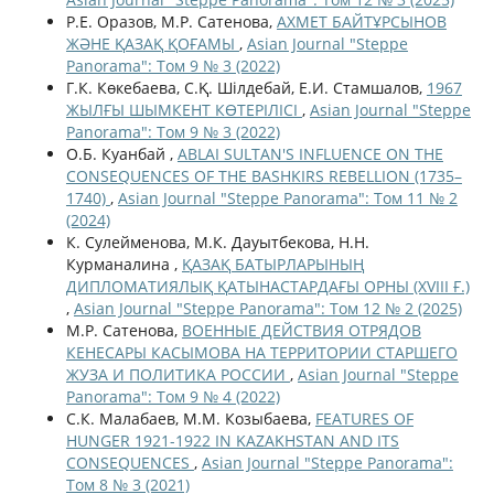
Р.Е. Оразов, М.Р. Сатенова,
АХМЕТ БАЙТҰРСЫНОВ
ЖӘНЕ ҚАЗАҚ ҚОҒАМЫ
,
Asian Journal "Steppe
Panorama": Том 9 № 3 (2022)
Г.К. Көкебаева, С.Қ. Шілдебай, Е.И. Стамшалов,
1967
ЖЫЛҒЫ ШЫМКЕНТ КӨТЕРІЛІСІ
,
Asian Journal "Steppe
Panorama": Том 9 № 3 (2022)
О.Б. Куанбай ,
ABLAI SULTAN'S INFLUENCE ON THE
CONSEQUENCES OF THE BASHKIRS REBELLION (1735–
1740)
,
Asian Journal "Steppe Panorama": Том 11 № 2
(2024)
К. Сулейменова, М.К. Дауытбекова, Н.Н.
Курманалина ,
ҚАЗАҚ БАТЫРЛАРЫНЫҢ
ДИПЛОМАТИЯЛЫҚ ҚАТЫНАСТАРДАҒЫ ОРНЫ (ХVІІІ Ғ.)
,
Asian Journal "Steppe Panorama": Том 12 № 2 (2025)
М.Р. Сатенова,
ВОЕННЫЕ ДЕЙСТВИЯ ОТРЯДОВ
КЕНЕСАРЫ КАСЫМОВА НА ТЕРРИТОРИИ СТАРШЕГО
ЖУЗА И ПОЛИТИКА РОССИИ
,
Asian Journal "Steppe
Panorama": Том 9 № 4 (2022)
С.К. Малабаев, М.М. Козыбаева,
FEATURES OF
HUNGER 1921-1922 IN KAZAKHSTAN AND ITS
CONSEQUENCES
,
Asian Journal "Steppe Panorama":
Том 8 № 3 (2021)