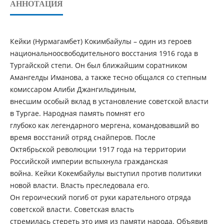
АННОТАЦИЯ
Кейки (Нурмагамбет) Кокимбайулы – один из героев
национальноосвободительного восстания 1916 года в
Тургайской степи. Он был ближайшим соратником
Амангелды Иманова, а также тесно общался со степным
комиссаром Алиби Джангильдиным,
внесшим особый вклад в установление советской власти
в Тургае. Народная память помнят его
глубоко как легендарного мергена, командовавший во
время восстаний отряд снайперов. После
Октябрьской революции 1917 года на территории
Российской империи вспыхнула гражданская
война. Кейки Кокембайулы выступил против политики
новой власти. Власть преследовала его.
Он героический погиб от руки карательного отряда
советской власти. Советская власть
стремилась стереть это имя из памяти народа. Объявив