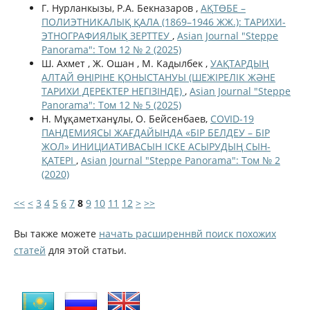
Г. Нурланкызы, Р.А. Бекназаров ,
АҚТӨБЕ –
ПОЛИЭТНИКАЛЫҚ ҚАЛА (1869–1946 ЖЖ.): ТАРИХИ-
ЭТНОГРАФИЯЛЫҚ ЗЕРТТЕУ
,
Asian Journal "Steppe
Panorama": Том 12 № 2 (2025)
Ш. Ахмет , Ж. Ошан , М. Кадылбек ,
УАҚТАРДЫҢ
АЛТАЙ ӨҢІРІНЕ ҚОНЫСТАНУЫ (ШЕЖІРЕЛІК ЖӘНЕ
ТАРИХИ ДЕРЕКТЕР НЕГІЗІНДЕ)
,
Asian Journal "Steppe
Panorama": Том 12 № 5 (2025)
Н. Мұқаметханұлы, О. Бейсенбаев,
COVID-19
ПАНДЕМИЯСЫ ЖАҒДАЙЫНДА «БІР БЕЛДЕУ – БІР
ЖОЛ» ИНИЦИАТИВАСЫН ІСКЕ АСЫРУДЫҢ СЫН-
ҚАТЕРІ
,
Asian Journal "Steppe Panorama": Том № 2
(2020)
<<
<
3
4
5
6
7
8
9
10
11
12
>
>>
Вы также можете
начать расширеннвй поиск похожих
статей
для этой статьи.