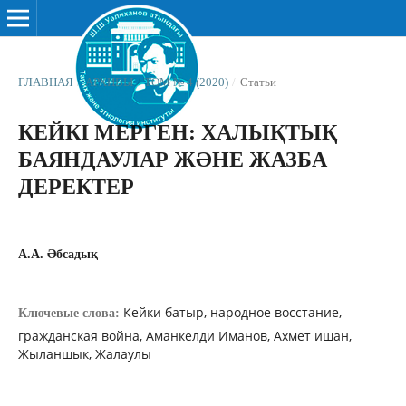
ГЛАВНАЯ
/
АРХИВЫ
/
ТОМ № 4 (2020)
/
Статьи
КЕЙКІ МЕРГЕН: ХАЛЫҚТЫҚ
БАЯНДАУЛАР ЖƏНЕ ЖАЗБА
ДЕРЕКТЕР
А.А. Əбсадық
Кейки батыр, народное восстание,
Ключевые слова:
гражданская война, Аманкелди Иманов, Ахмет ишан,
Жыланшык, Жалаулы