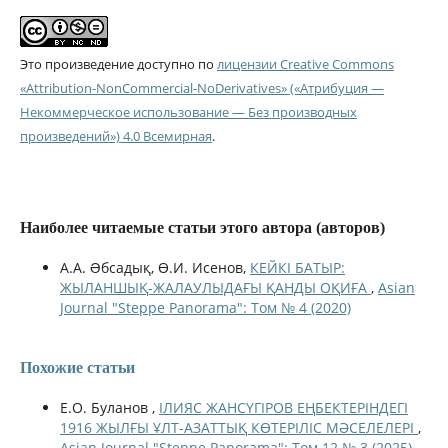
Это произведение доступно по
лицензии Creative Commons
«Attribution-NonCommercial-NoDerivatives» («Атрибуция —
Некоммерческое использование — Без производных
произведений») 4.0 Всемирная
.
Наиболее читаемые статьи этого автора (авторов)
А.А. Əбсадық, Ө.И. Исенов,
КЕЙКІ БАТЫР:
ЖЫЛАНШЫҚ-ЖАЛАУЛЫДАҒЫ ҚАНДЫ ОҚИҒА
,
Asian
Journal "Steppe Panorama": Том № 4 (2020)
Похожие статьи
Е.О. Буланов ,
ІЛИЯС ЖАНСҮГІРОВ ЕҢБЕКТЕРІНДЕГІ
1916 ЖЫЛҒЫ ҰЛТ-АЗАТТЫҚ КӨТЕРІЛІС МӘСЕЛЕЛЕРІ
,
Asian Journal "Steppe Panorama": Том 12 № 3 (2025)