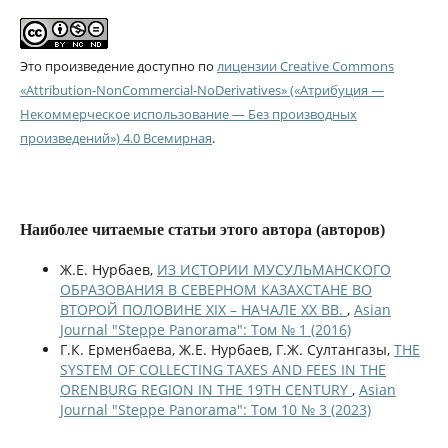
Это произведение доступно по
лицензии Creative Commons
«Attribution-NonCommercial-NoDerivatives» («Атрибуция —
Некоммерческое использование — Без производных
произведений») 4.0 Всемирная
.
Наиболее читаемые статьи этого автора (авторов)
Ж.Е. Нурбаев,
ИЗ ИСТОРИИ МУСУЛЬМАНСКОГО
ОБРАЗОВАНИЯ В СЕВЕРНОМ КАЗАХСТАНЕ ВО
ВТОРОЙ ПОЛОВИНЕ XIX – НАЧАЛЕ XX ВВ.
,
Asian
Journal "Steppe Panorama": Том № 1 (2016)
Г.К. Ерменбаева, Ж.Е. Нурбаев, Г.Ж. Султангазы,
THE
SYSTEM OF COLLECTING TAXES AND FEES IN THE
ORENBURG REGION IN THE 19TH CENTURY
,
Asian
Journal "Steppe Panorama": Том 10 № 3 (2023)