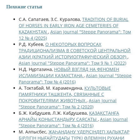
Похожие статьи
С.А. Сапатаев, З.С. Куралова,
TRADITION OF BURIAL
OF HORSES IN EARLY IRON AGE CEMETERIES OF
KAZAKHSTAN
,
Asian Journal "Steppe Panorama": Том
12 № 4 (2025)
Р.Д. Кубеев,
О НЕКОТОРЫХ ВОПРОСАХ
ТРАДИЦИОНАЛИЗМА В СОВЕТСКОЙ ЦЕНТРАЛЬНОЙ
АЗИИ (КРАТКИЙ ИСТОРИОГРАФИЧЕСКИЙ ОБЗОР)
,
Asian Journal "Steppe Panorama": Том 9 № 1 (2022)
Н.Д. Нұртазина,
НОВЫЙ ВЗГЛЯД НА ФЕНОМЕН
ИСЛАМИЗАЦИИ КАЗАХСТАНА
,
Asian Journal "Steppe
Panorama": Том № 4 (2016)
А. Токтабай, М. Карамендина,
КУЛЬТОВЫЕ
ПАМЯТНИКИ ТАШКЕНТА, СВЯЗАННЫЕ С
ПОКРОВИТЕЛЯМИ ЖИВОТНЫХ
,
Asian Journal
"Steppe Panorama": Том № 2 (2020)
Б.Ж. Кабдушев, Л.Ж. Кабдушева,
ҚАЗАҚСТАНҒА
АРНАЙЫ ҚОНЫСТАНДЫРУ САЯСАТЫ
,
Asian Journal
"Steppe Panorama": Том № 4 (2016)
М. Алпысбес,
ЖАҺАНДАНУ ҮДЕРІСІНДЕГІ ХАЛЫҚТАР
БІРЛІГІН НЫҒАЙТУДАҒЫ ТҮРКІ ƏЛЕМІНІҢ РУХАНИ