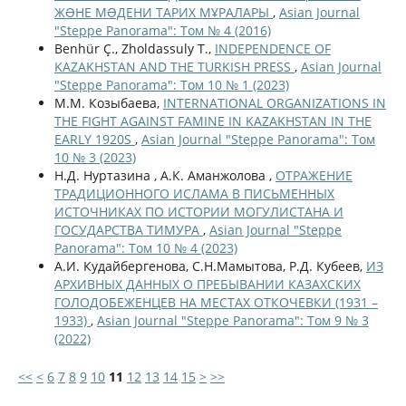
ЖƏНЕ МƏДЕНИ ТАРИХ МҰРАЛАРЫ
,
Asian Journal
"Steppe Panorama": Том № 4 (2016)
Benhür Ç., Zholdassuly T.,
INDEPENDENCE OF
KAZAKHSTAN AND THE TURKISH PRESS
,
Asian Journal
"Steppe Panorama": Том 10 № 1 (2023)
М.М. Козыбаева,
INTERNATIONAL ORGANIZATIONS IN
THE FIGHT AGAINST FAMINE IN KAZAKHSTAN IN THE
EARLY 1920S
,
Asian Journal "Steppe Panorama": Том
10 № 3 (2023)
Н.Д. Нуртазина , А.К. Аманжолова ,
ОТРАЖЕНИЕ
ТРАДИЦИОННОГО ИСЛАМА В ПИСЬМЕННЫХ
ИСТОЧНИКАХ ПО ИСТОРИИ МОГУЛИСТАНА И
ГОСУДАРСТВА ТИМУРА
,
Asian Journal "Steppe
Panorama": Том 10 № 4 (2023)
А.И. Кудайбергенова, С.Н.Мамытова, Р.Д. Кубеев,
ИЗ
АРХИВНЫХ ДАННЫХ О ПРЕБЫВАНИИ КАЗАХСКИХ
ГОЛОДОБЕЖЕНЦЕВ НА МЕСТАХ ОТКОЧЕВКИ (1931 –
1933)
,
Asian Journal "Steppe Panorama": Том 9 № 3
(2022)
<<
<
6
7
8
9
10
11
12
13
14
15
>
>>