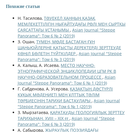
Похожие статьи
Н. Тасилова,
ТƏУЕКЕЛ ХАННЫҢ ҚАЗАҚ
МЕМЛЕКЕТТІЛІГІН НЫҒАЙТУДАҒЫ РӨЛІ МЕН СЫРТҚЫ
САЯСАТТАҒЫ ҰСТАНЫМЫ
,
Asian Journal "Steppe
Panorama": Том 6 № 2 (2019)
З. Ошан,
ТҮМЕН, МӨДЕ БАСТАҒАН ҒҰН
ШАНЬЮЙЛЕРІНЕ ҚАТЫСТЫ ДЕРЕКТЕРДІ ЗЕРТТЕУДЕ
КӨҢІЛ БӨЛЕТІН ТҮЙТКІЛДЕР
,
Asian Journal "Steppe
Panorama": Том 6 № 3 (2019)
А. Калыш, А. Исаева,
МЕСТО НАУЧНО-
ЭТНОГРАФИЧЕСКОЙ ЭНЦИКЛОПЕДИИ ЦГМ РК В
НАУЧНО-ОБРАЗОВАТЕЛЬНОМ ПРОЦЕССЕ
,
Asian
Journal "Steppe Panorama": Том 6 № 1 (2019)
Г. Сабденова, А. Усерова,
ҚАЗАҚТЫҢ ДƏСТҮРЛІ
ҚҰҚЫҚ МƏДЕНИЕТІ МЕН ҰЛТТЫҚ ТƏЛІМ
ТƏРБИЕСІНІҢ ТАРИХИ БАСТАУЛАРЫ
,
Asian Journal
"Steppe Panorama": Том 6 № 1 (2019)
З. Мырзатаева,
ҚАРАТАУДЫ ГЕОЛОГИЯЛЫҚ ЗЕРТТЕУ
ТАРИХЫНАН. ХVІІІ – ХІХ ғғ
,
Asian Journal "Steppe
Panorama": Том 6 № 3 (2019)
А. Сабырова,
ЖЫРАУЛЫҚ ПОЭЗИЯДАҒЫ