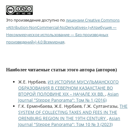
Это произведение доступно по
лицензии Creative Commons
«Attribution-NonCommercial-NoDerivatives» («Атрибуция —
Некоммерческое использование — Без производных
произведений») 4.0 Всемирная
.
Наиболее читаемые статьи этого автора (авторов)
Ж.Е. Нурбаев,
ИЗ ИСТОРИИ МУСУЛЬМАНСКОГО
ОБРАЗОВАНИЯ В СЕВЕРНОМ КАЗАХСТАНЕ ВО
ВТОРОЙ ПОЛОВИНЕ XIX – НАЧАЛЕ XX ВВ.
,
Asian
Journal "Steppe Panorama": Том № 1 (2016)
Г.К. Ерменбаева, Ж.Е. Нурбаев, Г.Ж. Султангазы,
THE
SYSTEM OF COLLECTING TAXES AND FEES IN THE
ORENBURG REGION IN THE 19TH CENTURY
,
Asian
Journal "Steppe Panorama": Том 10 № 3 (2023)