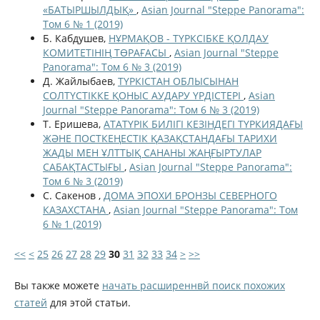
«БАТЫРШЫЛДЫҚ»
,
Asian Journal "Steppe Panorama":
Том 6 № 1 (2019)
Б. Кабдушев,
НҰРМАҚОВ - ТҮРКСІБКЕ ҚОЛДАУ
КОМИТЕТІНІҢ ТӨРАҒАСЫ
,
Asian Journal "Steppe
Panorama": Том 6 № 3 (2019)
Д. Жайлыбаев,
ТҮРКІСТАН ОБЛЫСЫНАН
СОЛТҮСТІККЕ ҚОНЫС АУДАРУ ҮРДІСТЕРІ
,
Asian
Journal "Steppe Panorama": Том 6 № 3 (2019)
Т. Еришева,
АТАТҮРІК БИЛІГІ КЕЗІНДЕГІ ТҮРКИЯДАҒЫ
ЖӘНЕ ПОСТКЕҢЕСТІК ҚАЗАҚСТАНДАҒЫ ТАРИХИ
ЖАДЫ МЕН ҰЛТТЫҚ САНАНЫ ЖАҢҒЫРТУЛАР
САБАҚТАСТЫҒЫ
,
Asian Journal "Steppe Panorama":
Том 6 № 3 (2019)
С. Сакенов ,
ДОМА ЭПОХИ БРОНЗЫ СЕВЕРНОГО
КАЗАХСТАНА
,
Asian Journal "Steppe Panorama": Том
6 № 1 (2019)
<<
<
25
26
27
28
29
30
31
32
33
34
>
>>
Вы также можете
начать расширеннвй поиск похожих
статей
для этой статьи.