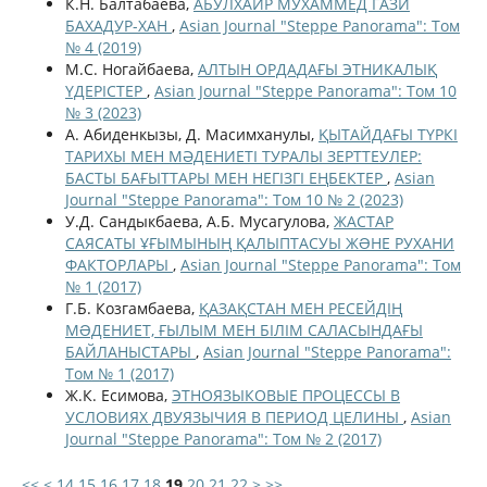
К.Н. Балтабаева,
АБУЛХАИР МУХАММЕД ГАЗИ
БАХАДУР-ХАН
,
Asian Journal "Steppe Panorama": Том
№ 4 (2019)
М.С. Ногайбаева,
АЛТЫН ОРДАДАҒЫ ЭТНИКАЛЫҚ
ҮДЕРІСТЕР
,
Asian Journal "Steppe Panorama": Том 10
№ 3 (2023)
А. Абиденкызы, Д. Масимханулы,
ҚЫТАЙДАҒЫ ТҮРКІ
ТАРИХЫ МЕН МӘДЕНИЕТІ ТУРАЛЫ ЗЕРТТЕУЛЕР:
БАСТЫ БАҒЫТТАРЫ МЕН НЕГІЗГІ ЕҢБЕКТЕР
,
Asian
Journal "Steppe Panorama": Том 10 № 2 (2023)
У.Д. Сандыкбаева, А.Б. Мусагулова,
ЖАСТАР
САЯСАТЫ ҰҒЫМЫНЫҢ ҚАЛЫПТАСУЫ ЖƏНЕ РУХАНИ
ФАКТОРЛАРЫ
,
Asian Journal "Steppe Panorama": Том
№ 1 (2017)
Г.Б. Козгамбаева,
ҚАЗАҚСТАН МЕН РЕСЕЙДІҢ
МƏДЕНИЕТ, ҒЫЛЫМ МЕН БІЛІМ САЛАСЫНДАҒЫ
БАЙЛАНЫСТАРЫ
,
Asian Journal "Steppe Panorama":
Том № 1 (2017)
Ж.К. Есимова,
ЭТНОЯЗЫКОВЫЕ ПРОЦЕССЫ В
УСЛОВИЯХ ДВУЯЗЫЧИЯ В ПЕРИОД ЦЕЛИНЫ
,
Asian
Journal "Steppe Panorama": Том № 2 (2017)
<<
<
14
15
16
17
18
19
20
21
22
>
>>