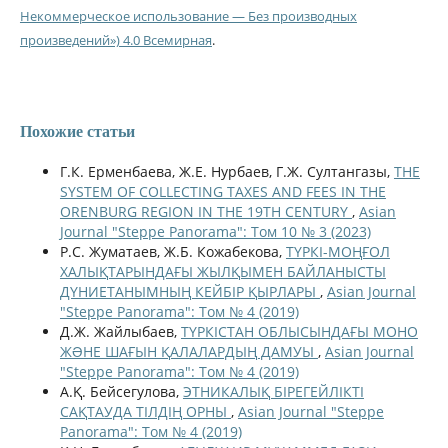
Некоммерческое использование — Без производных
произведений») 4.0 Всемирная
.
Похожие статьи
Г.К. Ерменбаева, Ж.Е. Нурбаев, Г.Ж. Султангазы,
THE
SYSTEM OF COLLECTING TAXES AND FEES IN THE
ORENBURG REGION IN THE 19TH CENTURY
,
Asian
Journal "Steppe Panorama": Том 10 № 3 (2023)
Р.С. Жуматаев, Ж.Б. Кожабекова,
ТҮРКІ-МОҢҒОЛ
ХАЛЫҚТАРЫНДАҒЫ ЖЫЛҚЫМЕН БАЙЛАНЫСТЫ
ДҮНИЕТАНЫМНЫҢ КЕЙБІР ҚЫРЛАРЫ
,
Asian Journal
"Steppe Panorama": Том № 4 (2019)
Д.Ж. Жайлыбаев,
ТҮРКІСТАН ОБЛЫСЫНДАҒЫ МОНО
ЖƏНЕ ШАҒЫН ҚАЛАЛАРДЫҢ ДАМУЫ
,
Asian Journal
"Steppe Panorama": Том № 4 (2019)
А.Қ. Бейсегулова,
ЭТНИКАЛЫҚ БІРЕГЕЙЛІКТІ
САҚТАУДА ТІЛДІҢ ОРНЫ
,
Asian Journal "Steppe
Panorama": Том № 4 (2019)