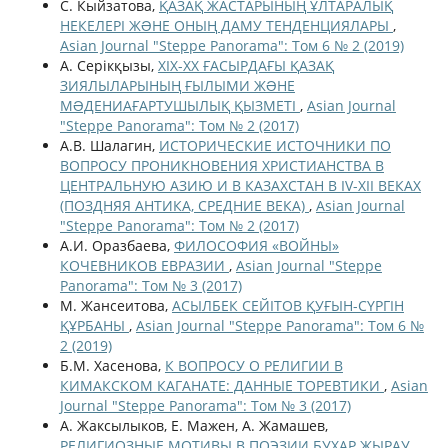
С. Кыйзатова,
ҚАЗАҚ ЖАСТАРЫНЫҢ ҰЛТАРАЛЫҚ
НЕКЕЛЕРІ ЖƏНЕ ОНЫҢ ДАМУ ТЕНДЕНЦИЯЛАРЫ
,
Asian Journal "Steppe Panorama": Том 6 № 2 (2019)
А. Серікқызы,
ХІХ-ХХ ҒАСЫРДАҒЫ ҚАЗАҚ
ЗИЯЛЫЛАРЫНЫҢ ҒЫЛЫМИ ЖƏНЕ
МƏДЕНИАҒАРТУШЫЛЫҚ ҚЫЗМЕТІ
,
Asian Journal
"Steppe Panorama": Том № 2 (2017)
А.В. Шалагин,
ИСТОРИЧЕСКИЕ ИСТОЧНИКИ ПО
ВОПРОСУ ПРОНИКНОВЕНИЯ ХРИСТИАНСТВА В
ЦЕНТРАЛЬНУЮ АЗИЮ И В КАЗАХСТАН В IV-XII ВЕКАХ
(ПОЗДНЯЯ АНТИКА, СРЕДНИЕ ВЕКА)
,
Asian Journal
"Steppe Panorama": Том № 2 (2017)
А.И. Оразбаева,
ФИЛОСОФИЯ «ВОЙНЫ»
КОЧЕВНИКОВ ЕВРАЗИИ
,
Asian Journal "Steppe
Panorama": Том № 3 (2017)
М. Жансеитова,
АСЫЛБЕК СЕЙІТОВ ҚУҒЫН-СҮРГІН
ҚҰРБАНЫ
,
Asian Journal "Steppe Panorama": Том 6 №
2 (2019)
Б.М. Хасенова,
К ВОПРОСУ О РЕЛИГИИ В
КИМАКСКОМ КАГАНАТЕ: ДАННЫЕ ТОРЕВТИКИ
,
Asian
Journal "Steppe Panorama": Том № 3 (2017)
А. Жаксылыков, Е. Мажен, А. Жамашев,
РЕЛИГИОЗНЫЕ МОТИВЫ В ПОЭЗИИ БУХАР ЖЫРАУ
,