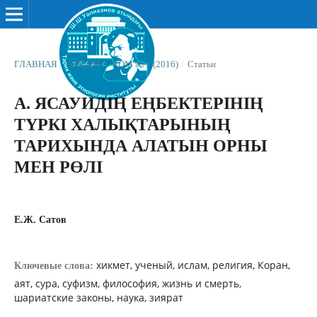
ГЛАВНАЯ
/
АРХИВЫ
/
ТОМ № 1 (2016)
/
Статьи
А. ЯСАУИДІҢ ЕҢБЕКТЕРІНІҢ
ТҮРКІ ХАЛЫҚТАРЫНЫҢ
ТАРИХЫНДА АЛАТЫН ОРНЫ
МЕН РӨЛІ
Е.Ж. Сатов
хикмет, ученый, ислам, религия, Коран,
Ключевые слова:
аят, сура, суфизм, философия, жизнь и смерть,
шариатские законы, наука, зиярат