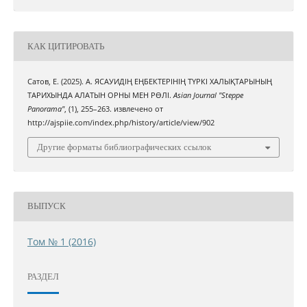
КАК ЦИТИРОВАТЬ
Сатов, Е. (2025). А. ЯСАУИДІҢ ЕҢБЕКТЕРІНІҢ ТҮРКІ ХАЛЫҚТАРЫНЫҢ
ТАРИХЫНДА АЛАТЫН ОРНЫ МЕН РӨЛІ.
Asian Journal "Steppe
Panorama"
, (1), 255–263. извлечено от
http://ajspiie.com/index.php/history/article/view/902
Другие форматы библиографических ссылок
ВЫПУСК
Том № 1 (2016)
РАЗДЕЛ