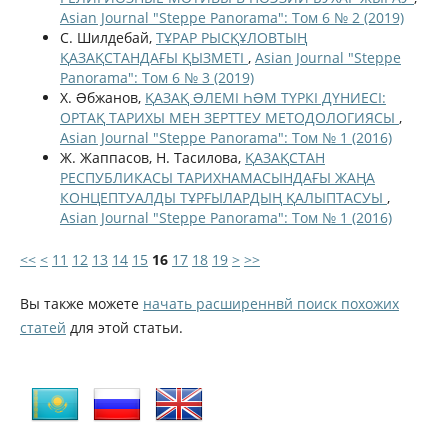
Asian Journal "Steppe Panorama": Том 6 № 2 (2019)
С. Шилдебай,
ТҰРАР РЫСҚҰЛОВТЫҢ
ҚАЗАҚСТАНДАҒЫ ҚЫЗМЕТІ
,
Asian Journal "Steppe
Panorama": Том 6 № 3 (2019)
Х. Əбжанов,
ҚАЗАҚ ƏЛЕМІ ҺƏМ ТҮРКІ ДҮНИЕСІ:
ОРТАҚ ТАРИХЫ МЕН ЗЕРТТЕУ МЕТОДОЛОГИЯСЫ
,
Asian Journal "Steppe Panorama": Том № 1 (2016)
Ж. Жаппасов, Н. Тасилова,
ҚАЗАҚСТАН
РЕСПУБЛИКАСЫ ТАРИХНАМАСЫНДАҒЫ ЖАҢА
КОНЦЕПТУАЛДЫ ТҰРҒЫЛАРДЫҢ ҚАЛЫПТАСУЫ
,
Asian Journal "Steppe Panorama": Том № 1 (2016)
<<
<
11
12
13
14
15
16
17
18
19
>
>>
Вы также можете
начать расширеннвй поиск похожих
статей
для этой статьи.