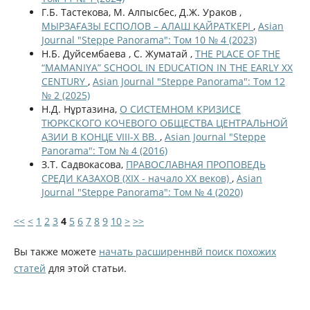
Г.Б. Тастекова, М. Алпысбес, Д.Ж. Ураков ,
МЫРЗАҒАЗЫ ЕСПОЛОВ – АЛАШ ҚАЙРАТКЕРІ
,
Asian
Journal "Steppe Panorama": Том 10 № 4 (2023)
Н.Б. Дуйсембаева , С. Жуматай ,
THE PLACE OF THE
“MAMANIYA” SCHOOL IN EDUCATION IN THE EARLY XX
CENTURY
,
Asian Journal "Steppe Panorama": Том 12
№ 2 (2025)
Н.Д. Нұртазина,
О СИСТЕМНОМ КРИЗИСЕ
ТЮРКСКОГО КОЧЕВОГО ОБЩЕСТВА ЦЕНТРАЛЬНОЙ
АЗИИ В КОНЦЕ VIII-X ВВ.
,
Asian Journal "Steppe
Panorama": Том № 4 (2016)
З.Т. Садвокасова,
ПРАВОСЛАВНАЯ ПРОПОВЕДЬ
СРЕДИ КАЗАХОВ (XIX - начало XX веков)
,
Asian
Journal "Steppe Panorama": Том № 4 (2020)
<<
<
1
2
3
4
5
6
7
8
9
10
>
>>
Вы также можете
начать расширеннвй поиск похожих
статей
для этой статьи.