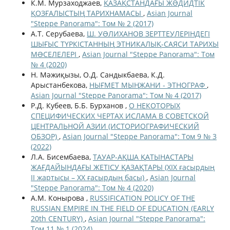
К.М. Мурзаходжаев,
ҚАЗАҚСТАНДАҒЫ ЖƏДИДТІК
ҚОЗҒАЛЫСТЫҢ ТАРИХНАМАСЫ
,
Asian Journal
"Steppe Panorama": Том № 2 (2017)
А.Т. Серубаева,
Ш. УƏЛИХАНОВ ЗЕРТТЕУЛЕРІНДЕГІ
ШЫҒЫС ТҮРКІСТАННЫҢ ЭТНИКАЛЫҚ-САЯСИ ТАРИХЫ
МƏСЕЛЕЛЕРІ
,
Asian Journal "Steppe Panorama": Том
№ 4 (2020)
Н. Мәжиқызы, О.Д. Сандыкбаева, К.Д.
Арыстанбекова,
НЫҒМЕТ МЫҢЖАНИ - ЭТНОГРАФ
,
Asian Journal "Steppe Panorama": Том № 4 (2017)
Р.Д. Кубеев, Б.Б. Бурханов ,
О НЕКОТОРЫХ
СПЕЦИФИЧЕСКИХ ЧЕРТАХ ИСЛАМА В СОВЕТСКОЙ
ЦЕНТРАЛЬНОЙ АЗИИ (ИСТОРИОГРАФИЧЕСКИЙ
ОБЗОР)
,
Asian Journal "Steppe Panorama": Том 9 № 3
(2022)
Л.А. Бисембаева,
ТАУАР-АҚША ҚАТЫНАСТАРЫ
ЖАҒДАЙЫНДАҒЫ ЖЕТІСУ ҚАЗАҚТАРЫ (ХІХ ғасырдың
ІІ жартысы – ХХ ғасырдың басы)
,
Asian Journal
"Steppe Panorama": Том № 4 (2020)
А.М. Конырова ,
RUSSIFICATION POLICY OF THE
RUSSIAN EMPIRE IN THE FIELD OF EDUCATION (EARLY
20th CENTURY)
,
Asian Journal "Steppe Panorama":
Том 11 № 1 (2024)