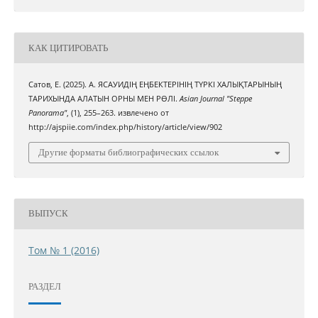
КАК ЦИТИРОВАТЬ
Сатов, Е. (2025). А. ЯСАУИДІҢ ЕҢБЕКТЕРІНІҢ ТҮРКІ ХАЛЫҚТАРЫНЫҢ
ТАРИХЫНДА АЛАТЫН ОРНЫ МЕН РӨЛІ.
Asian Journal "Steppe
Panorama"
, (1), 255–263. извлечено от
http://ajspiie.com/index.php/history/article/view/902
Другие форматы библиографических ссылок
ВЫПУСК
Том № 1 (2016)
РАЗДЕЛ