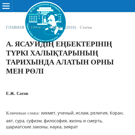
ГЛАВНАЯ
/
АРХИВЫ
/
ТОМ № 1 (2016)
/
Статьи
А. ЯСАУИДІҢ ЕҢБЕКТЕРІНІҢ
ТҮРКІ ХАЛЫҚТАРЫНЫҢ
ТАРИХЫНДА АЛАТЫН ОРНЫ
МЕН РӨЛІ
Е.Ж. Сатов
хикмет, ученый, ислам, религия, Коран,
Ключевые слова:
аят, сура, суфизм, философия, жизнь и смерть,
шариатские законы, наука, зиярат