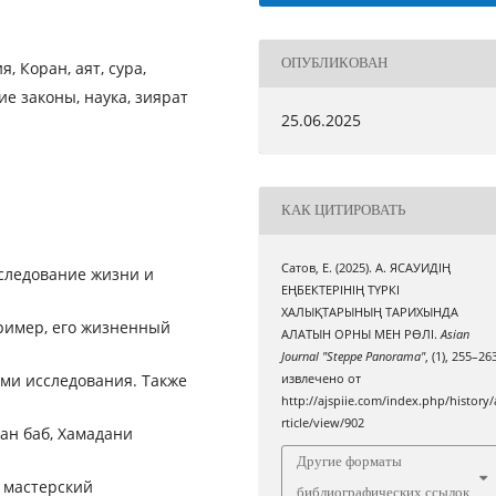
ОПУБЛИКОВАН
, Коран, аят, сура,
е законы, наука, зиярат
25.06.2025
КАК ЦИТИРОВАТЬ
Сатов, Е. (2025). А. ЯСАУИДІҢ
сследование жизни и
ЕҢБЕКТЕРІНІҢ ТҮРКІ
ХАЛЫҚТАРЫНЫҢ ТАРИХЫНДА
ример, его жизненный
АЛАТЫН ОРНЫ МЕН РӨЛІ.
Asian
Journal "Steppe Panorama"
, (1), 255–26
ми исследования. Также
извлечено от
http://ajspiie.com/index.php/history/
rticle/view/902
ан баб, Хамадани
Другие форматы
н мастерский
библиографических ссылок