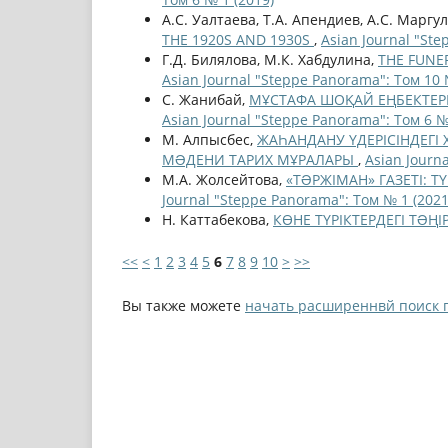
А.С. Уалтаева, Т.А. Апендиев, А.С. Маргу
THE 1920S AND 1930S
,
Asian Journal "Ste
Г.Д. Билялова, М.К. Хабдулина,
THE FUNE
Asian Journal "Steppe Panorama": Том 10 
С. Жанибай,
МҰСТАФА ШОҚАЙ ЕҢБЕКТЕР
Asian Journal "Steppe Panorama": Том 6 №
М. Алпысбес,
ЖАҺАНДАНУ ҮДЕРІСІНДЕГІ 
МƏДЕНИ ТАРИХ МҰРАЛАРЫ
,
Asian Journ
М.А. Жолсейтова,
«ТƏРЖІМАН» ГАЗЕТІ: 
Journal "Steppe Panorama": Том № 1 (2021
Н. Каттабекова,
КӨНЕ ТҮРІКТЕРДЕГІ ТƏҢ
<<
<
1
2
3
4
5
6
7
8
9
10
>
>>
Вы также можете
начать расширеннвй поиск 