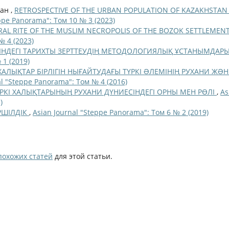
лан ,
RETROSPECTIVE OF THE URBAN POPULATION OF KAZAKHSTAN 
ppe Panorama": Том 10 № 3 (2023)
RAL RITE OF THE MUSLIM NECROPOLIS OF THE BOZOK SETTLEMEN
№ 4 (2023)
ІНДЕГІ ТАРИХТЫ ЗЕРТТЕУДІҢ МЕТОДОЛОГИЯЛЫҚ ҰСТАНЫМДАР
 1 (2019)
ХАЛЫҚТАР БІРЛІГІН НЫҒАЙТУДАҒЫ ТҮРКІ ƏЛЕМІНІҢ РУХАНИ ЖƏН
al "Steppe Panorama": Том № 4 (2016)
ТҮРКІ ХАЛЫҚТАРЫНЫҢ РУХАНИ ДҮНИЕСІНДЕГІ ОРНЫ МЕН РӨЛІ
,
As
)
ІРШІЛДІК
,
Asian Journal "Steppe Panorama": Том 6 № 2 (2019)
похожих статей
для этой статьи.