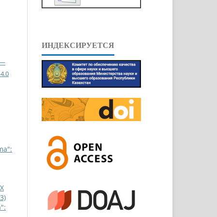
ИНДЕКСИРУЕТСЯ
 —
4.0
ma":
Х
3)
":