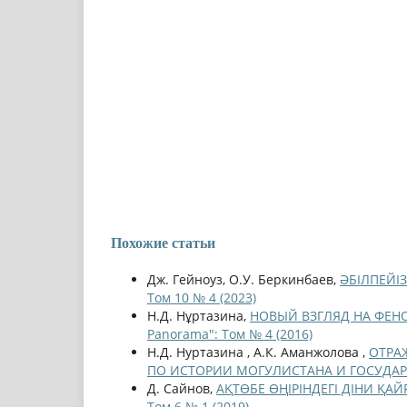
Похожие статьи
Дж. Гейноуз, О.У. Беркинбаев,
ӘБІЛПЕЙІ
Том 10 № 4 (2023)
Н.Д. Нұртазина,
НОВЫЙ ВЗГЛЯД НА ФЕ
Panorama": Том № 4 (2016)
Н.Д. Нуртазина , А.К. Аманжолова ,
ОТРА
ПО ИСТОРИИ МОГУЛИСТАНА И ГОСУДА
Д. Сайнов,
АҚТӨБЕ ӨҢІРІНДЕГІ ДІНИ ҚА
Том 6 № 1 (2019)