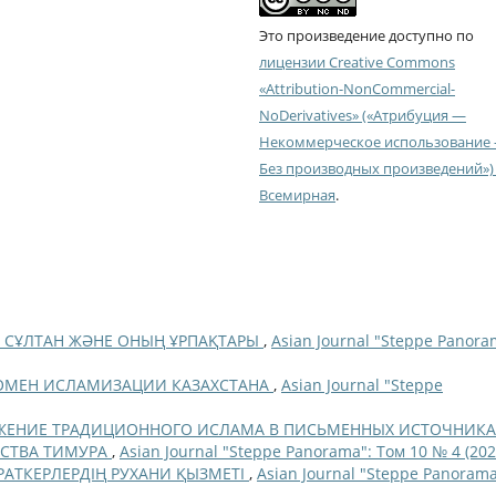
Это произведение доступно по
лицензии Creative Commons
«Attribution-NonCommercial-
NoDerivatives» («Атрибуция —
Некоммерческое использование
Без производных произведений») 
Всемирная
.
З СҰЛТАН ЖӘНЕ ОНЫҢ ҰРПАҚТАРЫ
,
Asian Journal "Steppe Panora
НОМЕН ИСЛАМИЗАЦИИ КАЗАХСТАНА
,
Asian Journal "Steppe
ЖЕНИЕ ТРАДИЦИОННОГО ИСЛАМА В ПИСЬМЕННЫХ ИСТОЧНИКА
РСТВА ТИМУРА
,
Asian Journal "Steppe Panorama": Том 10 № 4 (202
ЙРАТКЕРЛЕРДІҢ РУХАНИ ҚЫЗМЕТІ
,
Asian Journal "Steppe Panorama