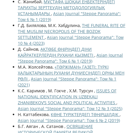
С. Жанибай,
МҰСТАФА ШОҚАЙ ЕҢБЕКТЕРІНДЕГІ
ТАРИХТЫ ЗЕРТТЕУДІҢ МЕТОДОЛОГИЯЛЫҚ
ҰСТАНЫМДАРЫ
,
Asian Journal "Steppe Panorama":
Том 6 № 1 (2019)
Г.Д. Билялова, М.К. Хабдулина,
THE FUNERAL RITE OF
THE MUSLIM NECROPOLIS OF THE BOZOK
SETTLEMENT
,
Asian Journal "Steppe Panorama": Том
10 № 4 (2023)
Д. Сайнов,
АҚТӨБЕ ӨҢІРІНДЕГІ ДІНИ
ҚАЙРАТКЕРЛЕРДІҢ РУХАНИ ҚЫЗМЕТІ
,
Asian Journal
"Steppe Panorama": Том 6 № 1 (2019)
М.А. Жолсейтова,
«ТƏРЖІМАН» ГАЗЕТІ: ТҮРКІ
ХАЛЫҚТАРЫНЫҢ РУХАНИ ДҮНИЕСІНДЕГІ ОРНЫ МЕН
РӨЛІ
,
Asian Journal "Steppe Panorama": Том № 1
(2021)
К.С. Каримов , М. Гокче , Х.М. Турсун ,
ISSUES OF
NATIONAL IDENTIFICATION IN UZBEKALI
ZHANIBEKOV’S SOCIAL AND POLITICAL ACTIVITIES
,
Asian Journal "Steppe Panorama": Том 12 № 3 (2025)
Н. Каттабекова,
КӨНЕ ТҮРІКТЕРДЕГІ ТƏҢІРШІЛДІК
,
Asian Journal "Steppe Panorama": Том 6 № 2 (2019)
Б.Г. Аяган , А. Сатанов ,
ОСВЯЩЕНИЕ
ИСТОРИЧЕСКОЙ ПАМЯТИ ВЕЛИКОЙ