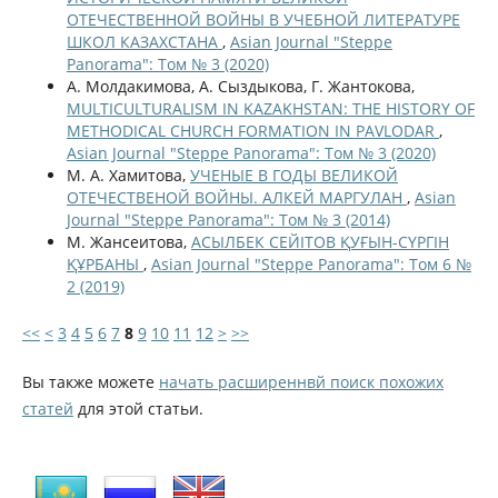
ОТЕЧЕСТВЕННОЙ ВОЙНЫ В УЧЕБНОЙ ЛИТЕРАТУРЕ
ШКОЛ КАЗАХСТАНА
,
Asian Journal "Steppe
Panorama": Том № 3 (2020)
А. Молдакимова, А. Сыздыкова, Г. Жантокова,
MULTICULTURALISM IN KAZAKHSTAN: THE HISTORY OF
METHODICAL CHURCH FORMATION IN PAVLODAR
,
Asian Journal "Steppe Panorama": Том № 3 (2020)
М. А. Хамитова,
УЧЕНЫЕ В ГОДЫ ВЕЛИКОЙ
ОТЕЧЕСТВЕНОЙ ВОЙНЫ. АЛКЕЙ МАРГУЛАН
,
Asian
Journal "Steppe Panorama": Том № 3 (2014)
М. Жансеитова,
АСЫЛБЕК СЕЙІТОВ ҚУҒЫН-СҮРГІН
ҚҰРБАНЫ
,
Asian Journal "Steppe Panorama": Том 6 №
2 (2019)
<<
<
3
4
5
6
7
8
9
10
11
12
>
>>
Вы также можете
начать расширеннвй поиск похожих
статей
для этой статьи.