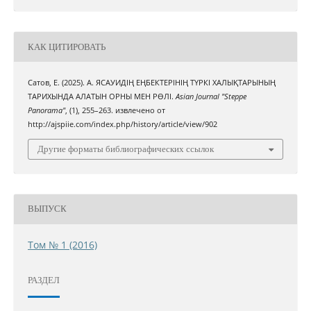
КАК ЦИТИРОВАТЬ
Сатов, Е. (2025). А. ЯСАУИДІҢ ЕҢБЕКТЕРІНІҢ ТҮРКІ ХАЛЫҚТАРЫНЫҢ
ТАРИХЫНДА АЛАТЫН ОРНЫ МЕН РӨЛІ.
Asian Journal "Steppe
Panorama"
, (1), 255–263. извлечено от
http://ajspiie.com/index.php/history/article/view/902
Другие форматы библиографических ссылок
ВЫПУСК
Том № 1 (2016)
РАЗДЕЛ