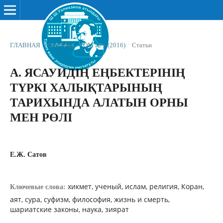
ГЛАВНАЯ
/
АРХИВЫ
/
ТОМ № 1 (2016)
/
Статьи
А. ЯСАУИДІҢ ЕҢБЕКТЕРІНІҢ
ТҮРКІ ХАЛЫҚТАРЫНЫҢ
ТАРИХЫНДА АЛАТЫН ОРНЫ
МЕН РӨЛІ
Е.Ж. Сатов
хикмет, ученый, ислам, религия, Коран,
Ключевые слова:
аят, сура, суфизм, философия, жизнь и смерть,
шариатские законы, наука, зиярат