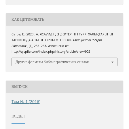
КАК ЦИТИРОВАТЬ
Сатов, Е. (2025). А. ЯСАУИДІҢ ЕҢБЕКТЕРІНІҢ ТҮРКІ ХАЛЫҚТАРЫНЫҢ
ТАРИХЫНДА АЛАТЫН ОРНЫ МЕН РӨЛІ.
Asian Journal "Steppe
Panorama"
, (1), 255–263. извлечено от
http://ajspiie.com/index.php/history/article/view/902
Другие форматы библиографических ссылок
ВЫПУСК
Том № 1 (2016)
РАЗДЕЛ