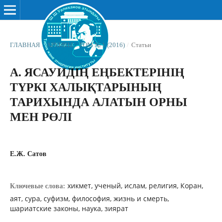
ГЛАВНАЯ
/
АРХИВЫ
/
ТОМ № 1 (2016)
/
Статьи
А. ЯСАУИДІҢ ЕҢБЕКТЕРІНІҢ
ТҮРКІ ХАЛЫҚТАРЫНЫҢ
ТАРИХЫНДА АЛАТЫН ОРНЫ
МЕН РӨЛІ
Е.Ж. Сатов
хикмет, ученый, ислам, религия, Коран,
Ключевые слова:
аят, сура, суфизм, философия, жизнь и смерть,
шариатские законы, наука, зиярат