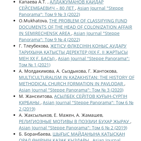
Капаева А.Т. ,
АЛДАЖУМАНОВ КАЙДАР
СЕЙСЕМБАЕВИЧ – 80 ЛЕТ
,
Asian Journal "Steppe
Panorama": Том 9 № 3 (2022)
O.Mukhatova,
THE PROBLEM OF CLASSIFYING FUND
DOCUMENTS OF THE HEAD OF COLONIZATION AFFAIR
IN SEMIRECHENSK AREA
,
Asian Journal "Steppe
Panorama": Том 9 № 4 (2022)
Г. Тлеубекова,
ЖЕТІСУ ӨЛКЕСІНІҢ ҚОНЫС АУДАРУ
ТАРИХЫНА ҚАТЫСТЫ ДЕРЕКТЕР (ХІХ Ғ. ІІ ЖАРТЫСЫ
МЕН ХХ Ғ. БАСЫ)
,
Asian Journal "Steppe Panorama":
Том № 1 (2021)
А. Молдакимова, А. Сыздыкова, Г. Жантокова,
MULTICULTURALISM IN KAZAKHSTAN: THE HISTORY OF
METHODICAL CHURCH FORMATION IN PAVLODAR
,
Asian Journal "Steppe Panorama": Том № 3 (2020)
М. Жансеитова,
АСЫЛБЕК СЕЙІТОВ ҚУҒЫН-СҮРГІН
ҚҰРБАНЫ
,
Asian Journal "Steppe Panorama": Том 6 №
2 (2019)
А. Жаксылыков, Е. Мажен, А. Жамашев,
РЕЛИГИОЗНЫЕ МОТИВЫ В ПОЭЗИИ БУХАР ЖЫРАУ
,
Asian Journal "Steppe Panorama": Том 6 № 2 (2019)
Б. Боранбаева,
ШЫҒЫС МАЙДАНЫНА ҚАТЫСҚАН
ОРАЛ ӨҢІРІНІҢ ҚАЗАҚ ҚЫЗДАРЫ
,
Asian Journal