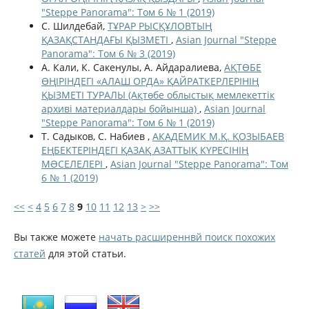
"Steppe Panorama": Том 6 № 1 (2019)
С. Шилдебай,
ТҰРАР РЫСҚҰЛОВТЫҢ
ҚАЗАҚСТАНДАҒЫ ҚЫЗМЕТІ
,
Asian Journal "Steppe
Panorama": Том 6 № 3 (2019)
А. Кали, К. Сакенулы, А. Айдаралиева,
АҚТӨБЕ
ӨҢІРІНДЕГІ «АЛАШ ОРДА» ҚАЙРАТКЕРЛЕРІНІҢ
ҚЫЗМЕТІ ТУРАЛЫ (Ақтөбе облыстық мемлекеттік
архиві материалдары бойынша)
,
Asian Journal
"Steppe Panorama": Том 6 № 1 (2019)
Т. Садыков, С. Набиев ,
АКАДЕМИК М.Қ. ҚОЗЫБАЕВ
ЕҢБЕКТЕРІНДЕГІ ҚАЗАҚ АЗАТТЫҚ КҮРЕСІНІҢ
МƏСЕЛЕЛЕРІ
,
Asian Journal "Steppe Panorama": Том
6 № 1 (2019)
<<
<
4
5
6
7
8
9
10
11
12
13
>
>>
Вы также можете
начать расширеннвй поиск похожих
статей
для этой статьи.