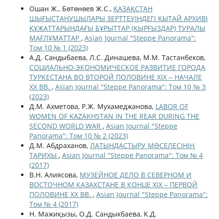
Ошан Ж., Бөтөнөев Ж.С.,
ҚАЗАҚСТАН
ШЫҒЫСТАНУШЫЛАРЫ ЗЕРТТЕУІНДЕГІ ҚЫТАЙ АРХИВІ
ҚҰЖАТТАРЫНДАҒЫ БҰРЫТТАР (ҚЫРҒЫЗДАР) ТУРАЛЫ
МАҒЛҰМАТТАР
,
Asian Journal "Steppe Panorama":
Том 10 № 1 (2023)
А.Д. Сандыбаева, Л.С. Динашева, М.М. Тастанбеков,
СОЦИАЛЬНО-ЭКОНОМИЧЕСКОЕ РАЗВИТИЕ ГОРОДА
ТУРКЕСТАНА ВО ВТОРОЙ ПОЛОВИНЕ ХІХ ‒ НАЧАЛЕ
ХХ ВВ.
,
Asian Journal "Steppe Panorama": Том 10 № 3
(2023)
Д.М. Ахметова, Р.Ж. Мухамеджанова,
LABOR OF
WOMEN OF KAZAKHSTAN IN THE REAR DURING THE
SECOND WORLD WAR
,
Asian Journal "Steppe
Panorama": Том 10 № 2 (2023)
Д.М. Абдраханов,
ЛАТЫНДАСТЫРУ МƏСЕЛЕСІНІҢ
ТАРИХЫ
,
Asian Journal "Steppe Panorama": Том № 4
(2017)
В.Н. Алиясова,
МУЗЕЙНОЕ ДЕЛО В СЕВЕРНОМ И
ВОСТОЧНОМ КАЗАХСТАНЕ В КОНЦЕ XIX – ПЕРВОЙ
ПОЛОВИНЕ ХХ ВВ.
,
Asian Journal "Steppe Panorama":
Том № 4 (2017)
Н. Мәжиқызы, О.Д. Сандыкбаева, К.Д.