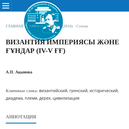
ГЛАВНАЯ
/
АРХИВЫ
/
ТОМ № 2 (2016)
/
Статьи
ВИЗАНТИЯ ИМПЕРИЯСЫ ЖƏНЕ
ҒҰНДАР (IV-V ҒҒ)
А.П. Ақынова
византийский, гуннский, исторический,
Ключевые слова:
диадема, племя, дерек, цивилизация
АННОТАЦИЯ