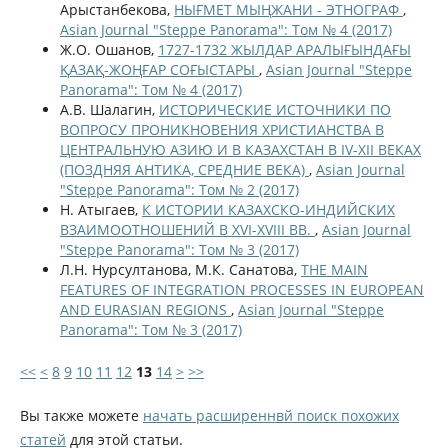
Арыстанбекова,
НЫҒМЕТ МЫҢЖАНИ - ЭТНОГРАФ
,
Asian Journal "Steppe Panorama": Том № 4 (2017)
Ж.О. Ошанов,
1727-1732 ЖЫЛДАР АРАЛЫҒЫНДАҒЫ
ҚАЗАҚ-ЖОҢҒАР СОҒЫСТАРЫ
,
Asian Journal "Steppe
Panorama": Том № 4 (2017)
А.В. Шалагин,
ИСТОРИЧЕСКИЕ ИСТОЧНИКИ ПО
ВОПРОСУ ПРОНИКНОВЕНИЯ ХРИСТИАНСТВА В
ЦЕНТРАЛЬНУЮ АЗИЮ И В КАЗАХСТАН В IV-XII ВЕКАХ
(ПОЗДНЯЯ АНТИКА, СРЕДНИЕ ВЕКА)
,
Asian Journal
"Steppe Panorama": Том № 2 (2017)
Н. Атыгаев,
К ИСТОРИИ КАЗАХСКО-ИНДИЙСКИХ
ВЗАИМООТНОШЕНИЙ В XVI-XVIII ВВ.
,
Asian Journal
"Steppe Panorama": Том № 3 (2017)
Л.Н. Нурсултанова, М.К. Санатова,
THE MAIN
FEATURES OF INTEGRATION PROCESSES IN EUROPEAN
AND EURASIAN REGIONS
,
Asian Journal "Steppe
Panorama": Том № 3 (2017)
<<
<
8
9
10
11
12
13
14
>
>>
Вы также можете
начать расширеннвй поиск похожих
статей
для этой статьи.